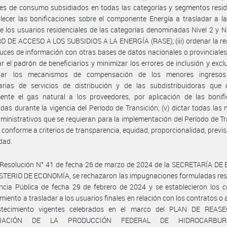
s de consumo subsidiados en todas las categorías y segmentos reside
ablecer las bonificaciones sobre el componente Energía a trasladar a la
de los usuarios residenciales de las categorías denominadas Nivel 2 y Ni
 DE ACCESO A LOS SUBSIDIOS A LA ENERGÍA (RASE); (iii) ordenar la re
ruces de información con otras bases de datos nacionales o provinciales,
ar el padrón de beneficiarios y minimizar los errores de inclusión y exclus
inar los mecanismos de compensación de los menores ingresos
atarias de servicios de distribución y de las subdistribuidoras que
ente el gas natural a los proveedores, por aplicación de las bonifi
idas durante la vigencia del Período de Transición; (v) dictar todas las
ministrativos que se requieran para la implementación del Período de Tr
o conforme a criterios de transparencia, equidad, proporcionalidad, previsi
dad.
 Resolución N° 41 de fecha 26 de marzo de 2024 de la SECRETARÍA DE
ISTERIO DE ECONOMÍA, se rechazaron las impugnaciones formuladas res
ncia Pública de fecha 29 de febrero de 2024 y se establecieron los 
miento a trasladar a los usuarios finales en relación con los contratos o
tecimiento vigentes celebrados en el marco del PLAN DE REA
CIACIÓN DE LA PRODUCCIÓN FEDERAL DE HIDROCARBUR