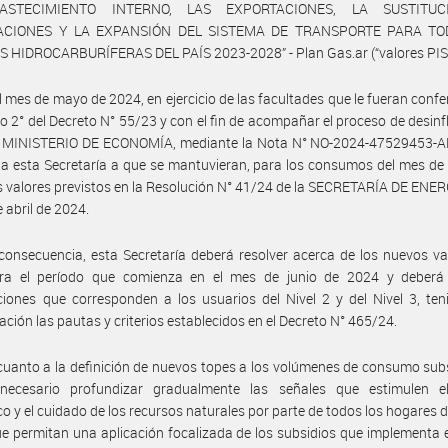
ASTECIMIENTO INTERNO, LAS EXPORTACIONES, LA SUSTITU
ACIONES Y LA EXPANSIÓN DEL SISTEMA DE TRANSPORTE PARA TO
 HIDROCARBURÍFERAS DEL PAÍS 2023-2028” - Plan Gas.ar (“valores PIST
l mes de mayo de 2024, en ejercicio de las facultades que le fueran confe
ulo 2° del Decreto N° 55/23 y con el fin de acompañar el proceso de desinf
el MINISTERIO DE ECONOMÍA, mediante la Nota N° NO-2024-47529453-
 a esta Secretaría a que se mantuvieran, para los consumos del mes d
s valores previstos en la Resolución N° 41/24 de la SECRETARÍA DE ENE
e abril de 2024.
consecuencia, esta Secretaría deberá resolver acerca de los nuevos va
ra el período que comienza en el mes de junio de 2024 y deberá f
ciones que corresponden a los usuarios del Nivel 2 y del Nivel 3, te
ación las pautas y criterios establecidos en el Decreto N° 465/24.
cuanto a la definición de nuevos topes a los volúmenes de consumo sub
 necesario profundizar gradualmente las señales que estimulen e
co y el cuidado de los recursos naturales por parte de todos los hogares de
ue permitan una aplicación focalizada de los subsidios que implementa