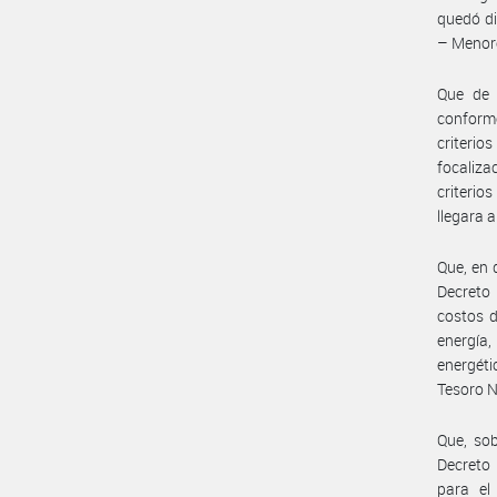
quedó di
– Menore
Que de 
conform
criterio
focaliza
criterio
llegara 
Que, en 
Decreto 
costos d
energía,
energéti
Tesoro N
Que, sob
Decreto 
para el 