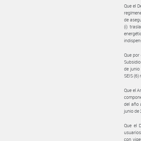
Que el D
regímene
de asegu
(i) tras
energéti
indispen
Que por 
Subsidio
de junio
SEIS (6)
Que el Ar
componen
del año 
junio de
Que el 
usuarios
con vige