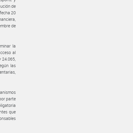
ibución de
 fecha 20
nanciera,
ciembre de
rminar la
acceso al
y 24.065,
según las
ntarias,
ecanismos
por parte
ligatoria
entes que
ponsables