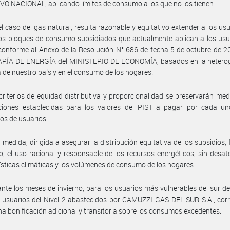
O NACIONAL, aplicando límites de consumo a los que no los tienen.
el caso del gas natural, resulta razonable y equitativo extender a los usu
los bloques de consumo subsidiados que actualmente aplican a los usu
 conforme al Anexo de la Resolución N° 686 de fecha 5 de octubre de 2
RÍA DE ENERGÍA del MINISTERIO DE ECONOMÍA, basados en la hetero
a de nuestro país y en el consumo de los hogares.
criterios de equidad distributiva y proporcionalidad se preservarán med
aciones establecidas para los valores del PIST a pagar por cada un
s de usuarios.
 medida, dirigida a asegurar la distribución equitativa de los subsidios,
, el uso racional y responsable de los recursos energéticos, sin desat
ísticas climáticas y los volúmenes de consumo de los hogares.
nte los meses de invierno, para los usuarios más vulnerables del sur del
s usuarios del Nivel 2 abastecidos por CAMUZZI GAS DEL SUR S.A., co
na bonificación adicional y transitoria sobre los consumos excedentes.