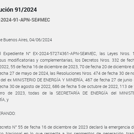
ución 91/2024
-2024-91-APN-SE#MEC
de Buenos Aires, 04/06/2024
l Expediente N° EX-2024-57274361-APN-SE#MEC, las Leyes Nros. 
sus modificatorias y complementarias, los Decretos Nros. 332 de fec
 2022, 55 de fecha 16 de diciembre de 2023, 70 de fecha 20 de diciembre 
echa 27 de mayo de 2024, las Resoluciones Nros. 474 de fecha 30 de 
 del ex MINISTERIO DE ENERGÍA Y MINERÍA, 467 de fecha 27 de junio 
echa 30 de agosto de 2022, 686 de fecha 5 de octubre de 2022, 113 de
rero de 2023, todas de la SECRETARÍA DE ENERGÍA del MINIST
A, y
ERANDO:
ecreto N° 55 de fecha 16 de diciembre de 2023 declaró la emergencia d
ico Nacional en lo que respecta a los segmentos de generación, tran