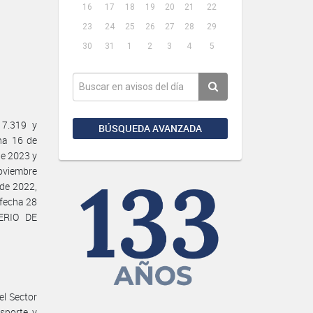
16
17
18
19
20
21
22
23
24
25
26
27
28
29
30
31
1
2
3
4
5
17.319 y
BÚSQUEDA AVANZADA
ha 16 de
de 2023 y
noviembre
de 2022,
 fecha 28
ERIO DE
el Sector
sporte y