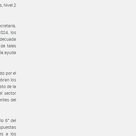
, Nivel 2
retaría,
024, los
 adecuada
 de tales
 la ayuda
do por el
ubran los
sto de la
l sector
entes del
lo 6° del
ispuestas
pes a los