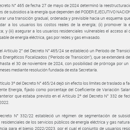
ecreto N° 465 de fecha 27 de mayo de 2024 determinó la reestructuraci
s de subsidios a la energía que dependen del PODER EJECUTIVO NACION
rar una transición gradual, ordenada y previsible hacia un esquema qu
ladar a los usuarios los costos reales de la energía; (ii) promover la e
ca; y (iii) asegurar a los usuarios residenciales vulnerables el acceso a
sable de energía eléctrica, gas por redes y gas envasado.
el Artículo 2° del Decreto N° 465/24 se estableció un Período de Transic
s Energéticos Focalizados (“Período de Transición”), que se extenderá de
 hasta el 30 de noviembre de 2024, con posibilidad de prórroga por un
 meses mediante resolución fundada de esta Secretaría.
tículo 3º del Decreto N° 465/24 dejó sin efecto los límites de traslado a f
te Energía, fijado como porcentaje del Coeficiente de Variación Salar
anterior que estaba previsto en el Artículo 2º del Decreto N° 332 de fe
 2022.
Decreto N° 332/22 estableció un régimen de segmentación de subsid
 residenciales de los servicios públicos de energía eléctrica y gas natural
ncia para el bienio 2022/2023, por el cual el conjunto de usuarios resi