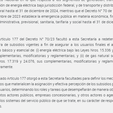
ión de energía eléctrica bajo jurisdicción federal, y de transporte y distr
ral hasta el 31 de diciembre de 2024, mientras que el Decreto N° 70 de
mbre de 2023 establece la emergencia pública en materia económica, fi
dministrativa, previsional, sanitaria, tarifaria y social hasta el 31 de di
rtículo 177 del Decreto N° 70/23 facultó a esta Secretaría a redete
ra de subsidios vigentes a fin de asegurar a los usuarios finales el 
básico y esencial de: (i) energía eléctrica bajo las Leyes Nros. 15.336 
lementarias, modificatorias y reglamentarias; y (ii) de gas natural 
ros. 17.319 y 24.076, sus complementarias, modificatorias y reglame
vamente.
itado Artículo 177 otorgó a esta Secretaría facultades para definir los m
cos que materialicen la asignación y efectiva percepción de los subsidios 
suarios, determinando los roles y tareas que desempeñarán de manera ob
intos actores públicos, empresas concesionarias, y otros actores o ag
 los sistemas del servicio público de que se trate, en su carácter de res
s.