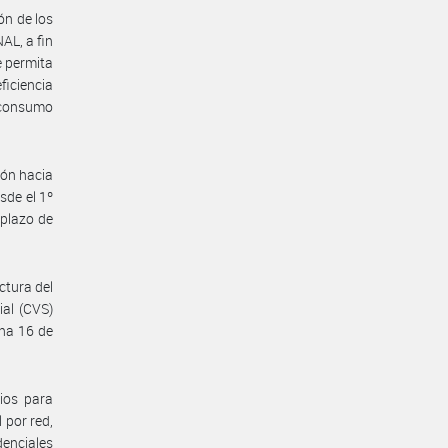
ón de los
AL, a fin
e permita
ficiencia
l consumo
ión hacia
sde el 1º
 plazo de
actura del
ial (CVS)
cha 16 de
ios para
 por red,
denciales