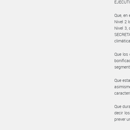
EJECUTIV
Que, en 
Nivel 2 
Nivel 3,
SECRETA
climátic
Que los 
bonific
segmento
Que esta
asimismo
caracter
Que dura
decir lo
prever u