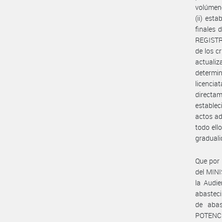
volúmene
(ii) est
finales 
REGISTRO
de los c
actualiz
determ
licenci
directam
establec
actos ad
todo ell
graduali
Que por
del MIN
la Audie
abasteci
de abas
POTEN