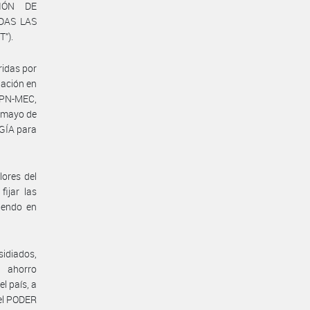
CIÓN DE
DAS LAS
”).
ridas por
lación en
APN-MEC,
e mayo de
RGÍA para
lores del
ijar las
niendo en
sidiados,
l ahorro
l país, a
 el PODER