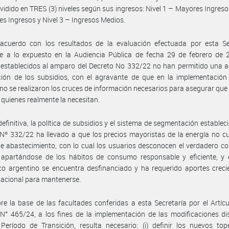
vidido en TRES (3) niveles según sus ingresos: Nivel 1 – Mayores Ingresos
s Ingresos y Nivel 3 – Ingresos Medios.
acuerdo con los resultados de la evaluación efectuada por esta Sec
e a lo expuesto en la Audiencia Pública de fecha 29 de febrero de 2
s establecidos al amparo del Decreto No 332/22 no han permitido una
ción de los subsidios, con el agravante de que en la implementación
s no se realizaron los cruces de información necesarios para asegurar que
a quienes realmente la necesitan.
definitiva, la política de subsidios y el sistema de segmentación estableci
Nº 332/22 ha llevado a que los precios mayoristas de la energía no c
e abastecimiento, con lo cual los usuarios desconocen el verdadero co
 apartándose de los hábitos de consumo responsable y eficiente, y e
co argentino se encuentra desfinanciado y ha requerido aportes creci
acional para mantenerse.
re la base de las facultades conferidas a esta Secretaría por el Artícu
N° 465/24, a los fines de la implementación de las modificaciones d
Período de Transición, resulta necesario: (i) definir los nuevos to