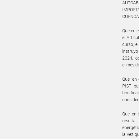
AUTOAB
IMPORT
CUENCAS
Que en e
el Artíc
curso, 
instruyó
2024, lo
el mes d
Que, en 
PIST pa
bonifica
consider
Que, en 
resulta
energéti
la vez q