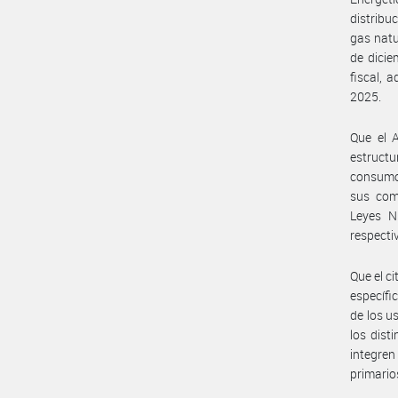
distribuc
gas natu
de dicie
fiscal, a
2025.
Que el A
estructu
consumo 
sus comp
Leyes N
respecti
Que el c
específi
de los u
los dist
integren
primario