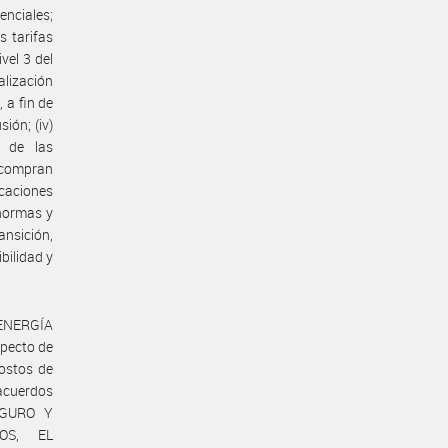
nciales;
s tarifas
vel 3 del
alización
 a fin de
ión; (iv)
 de las
 compran
caciones
 normas y
ansición,
bilidad y
 ENERGÍA
pecto de
costos de
 acuerdos
SEGURO Y
OS, EL