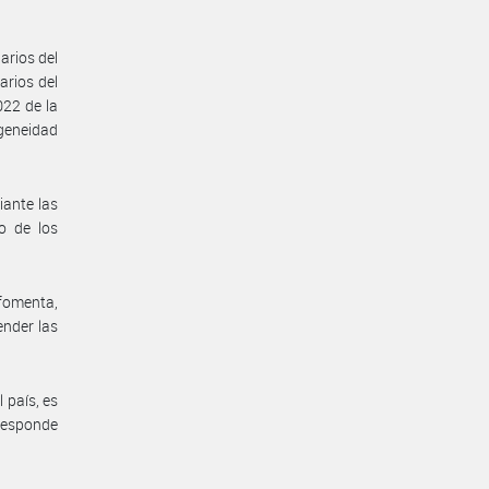
arios del
arios del
022 de la
geneidad
iante las
o de los
 fomenta,
ender las
 país, es
rresponde