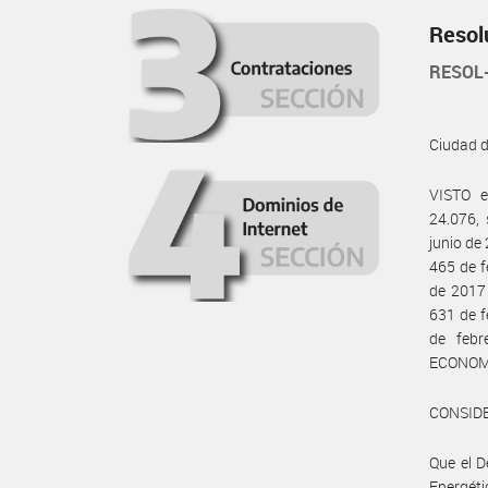
Resol
RESOL
Ciudad 
VISTO e
24.076, 
junio de
465 de f
de 2017
631 de f
de feb
ECONOMÍ
CONSID
Que el D
Energét