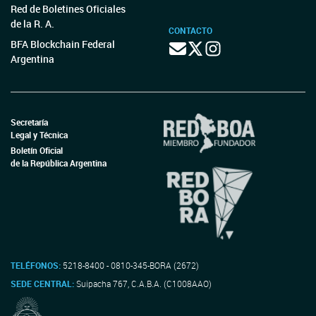
Red de Boletines Oficiales
de la R. A.
CONTACTO
BFA Blockchain Federal
Argentina
Secretaría
Legal y Técnica
Boletín Oficial
de la República Argentina
TELÉFONOS:
5218-8400 - 0810-345-BORA (2672)
SEDE CENTRAL:
Suipacha 767, C.A.B.A. (C1008AAO)