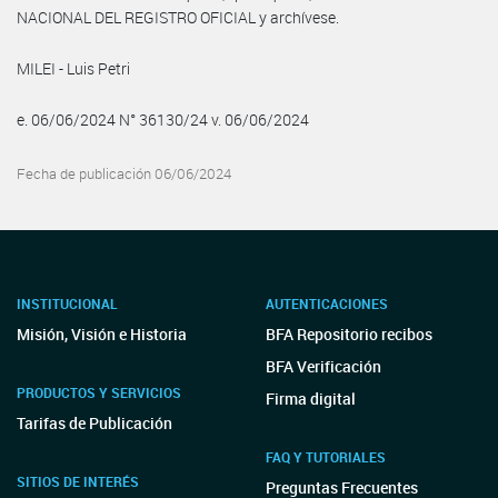
NACIONAL DEL REGISTRO OFICIAL y archívese.
MILEI - Luis Petri
e. 06/06/2024 N° 36130/24 v. 06/06/2024
Fecha de publicación 06/06/2024
INSTITUCIONAL
AUTENTICACIONES
Misión, Visión e Historia
BFA Repositorio recibos
BFA Verificación
PRODUCTOS Y SERVICIOS
Firma digital
Tarifas de Publicación
FAQ Y TUTORIALES
SITIOS DE INTERÉS
Preguntas Frecuentes