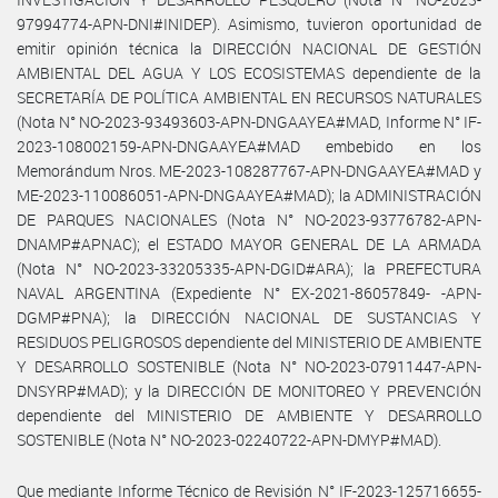
97994774-APN-DNI#INIDEP). Asimismo, tuvieron oportunidad de
emitir opinión técnica la DIRECCIÓN NACIONAL DE GESTIÓN
AMBIENTAL DEL AGUA Y LOS ECOSISTEMAS dependiente de la
SECRETARÍA DE POLÍTICA AMBIENTAL EN RECURSOS NATURALES
(Nota N° NO-2023-93493603-APN-DNGAAYEA#MAD, Informe N° IF-
2023-108002159-APN-DNGAAYEA#MAD embebido en los
Memorándum Nros. ME-2023-108287767-APN-DNGAAYEA#MAD y
ME-2023-110086051-APN-DNGAAYEA#MAD); la ADMINISTRACIÓN
DE PARQUES NACIONALES (Nota N° NO-2023-93776782-APN-
DNAMP#APNAC); el ESTADO MAYOR GENERAL DE LA ARMADA
(Nota N° NO-2023-33205335-APN-DGID#ARA); la PREFECTURA
NAVAL ARGENTINA (Expediente N° EX-2021-86057849- -APN-
DGMP#PNA); la DIRECCIÓN NACIONAL DE SUSTANCIAS Y
RESIDUOS PELIGROSOS dependiente del MINISTERIO DE AMBIENTE
Y DESARROLLO SOSTENIBLE (Nota N° NO-2023-07911447-APN-
DNSYRP#MAD); y la DIRECCIÓN DE MONITOREO Y PREVENCIÓN
dependiente del MINISTERIO DE AMBIENTE Y DESARROLLO
SOSTENIBLE (Nota N° NO-2023-02240722-APN-DMYP#MAD).
Que mediante Informe Técnico de Revisión N° IF-2023-125716655-