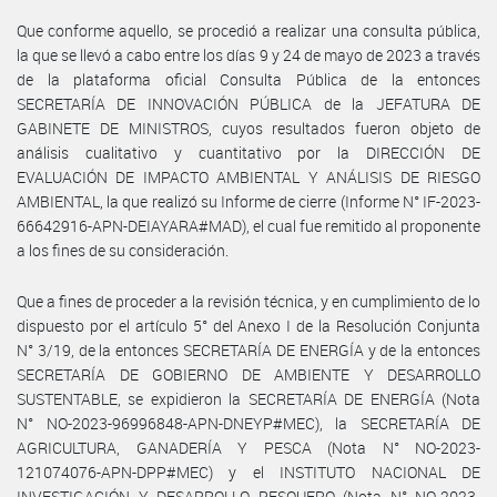
Que conforme aquello, se procedió a realizar una consulta pública,
la que se llevó a cabo entre los días 9 y 24 de mayo de 2023 a través
de la plataforma oficial Consulta Pública de la entonces
SECRETARÍA DE INNOVACIÓN PÚBLICA de la JEFATURA DE
GABINETE DE MINISTROS, cuyos resultados fueron objeto de
análisis cualitativo y cuantitativo por la DIRECCIÓN DE
EVALUACIÓN DE IMPACTO AMBIENTAL Y ANÁLISIS DE RIESGO
AMBIENTAL, la que realizó su Informe de cierre (Informe N° IF-2023-
66642916-APN-DEIAYARA#MAD), el cual fue remitido al proponente
a los fines de su consideración.
Que a fines de proceder a la revisión técnica, y en cumplimiento de lo
dispuesto por el artículo 5° del Anexo I de la Resolución Conjunta
N° 3/19, de la entonces SECRETARÍA DE ENERGÍA y de la entonces
SECRETARÍA DE GOBIERNO DE AMBIENTE Y DESARROLLO
SUSTENTABLE, se expidieron la SECRETARÍA DE ENERGÍA (Nota
N° NO-2023-96996848-APN-DNEYP#MEC), la SECRETARÍA DE
AGRICULTURA, GANADERÍA Y PESCA (Nota N° NO-2023-
121074076-APN-DPP#MEC) y el INSTITUTO NACIONAL DE
INVESTIGACIÓN Y DESARROLLO PESQUERO (Nota N° NO-2023-