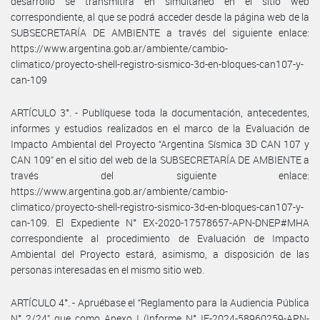
desarrollo se transmitirá en simultáneo en el sitio web
correspondiente, al que se podrá acceder desde la página web de la
SUBSECRETARÍA DE AMBIENTE a través del siguiente enlace:
https://www.argentina.gob.ar/ambiente/cambio-
climatico/proyecto-shell-registro-sismico-3d-en-bloques-can107-y-
can-109
ARTÍCULO 3°. - Publíquese toda la documentación, antecedentes,
informes y estudios realizados en el marco de la Evaluación de
Impacto Ambiental del Proyecto “Argentina Sísmica 3D CAN 107 y
CAN 109” en el sitio del web de la SUBSECRETARÍA DE AMBIENTE a
través del siguiente enlace:
https://www.argentina.gob.ar/ambiente/cambio-
climatico/proyecto-shell-registro-sismico-3d-en-bloques-can107-y-
can-109. El Expediente N° EX-2020-17578657-APN-DNEP#MHA
correspondiente al procedimiento de Evaluación de Impacto
Ambiental del Proyecto estará, asimismo, a disposición de las
personas interesadas en el mismo sitio web.
ARTÍCULO 4°. - Apruébase el “Reglamento para la Audiencia Pública
N° 2/24” que como Anexo I (Informe N° IF-2024-58960259-APN-