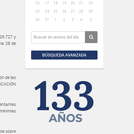
16
17
18
19
20
21
22
23
24
25
26
27
28
29
30
31
1
2
3
4
5
26.727 y
ha 28 de
BÚSQUEDA AVANZADA
ón de las
LICACIÓN
sentantes
s mínimas
ble sobre