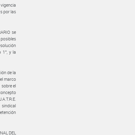
vigencia
s por las
RARIO se
posibles
esolución
 1°, y la
ión de la
 el marco
 sobre el
concepto
.A.T.R.E.
 sindical
retención
ONAL DEL