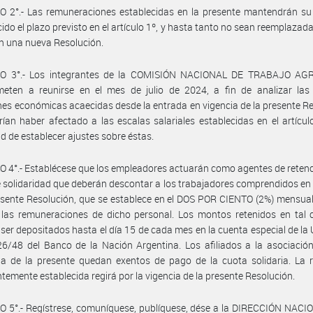
 2°.- Las remuneraciones establecidas en la presente mantendrán su 
ido el plazo previsto en el artículo 1º, y hasta tanto no sean reemplazada
en una nueva Resolución.
O 3°.- Los integrantes de la COMISIÓN NACIONAL DE TRABAJO AG
eten a reunirse en el mes de julio de 2024, a fin de analizar las 
nes económicas acaecidas desde la entrada en vigencia de la presente R
ían haber afectado a las escalas salariales establecidas en el artículo
d de establecer ajustes sobre éstas.
 4°.- Establécese que los empleadores actuarán como agentes de retenc
 solidaridad que deberán descontar a los trabajadores comprendidos en
esente Resolución, que se establece en el DOS POR CIENTO (2%) mensual
 las remuneraciones de dicho personal. Los montos retenidos en tal 
ser depositados hasta el día 15 de cada mes en la cuenta especial de la U
6/48 del Banco de la Nación Argentina. Los afiliados a la asociación
ia de la presente quedan exentos de pago de la cuota solidaria. La 
temente establecida regirá por la vigencia de la presente Resolución.
 5°.- Regístrese, comuníquese, publíquese, dése a la DIRECCIÓN NACI