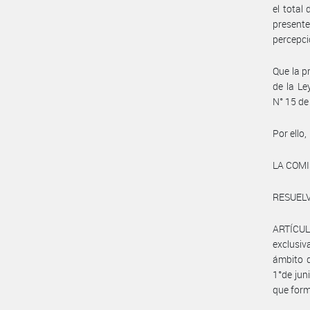
el total
presente
percepci
Que la p
de la L
N° 15 de
Por ello,
LA COM
RESUELV
ARTÍCULO
exclusi
ámbito d
1°de jun
que form