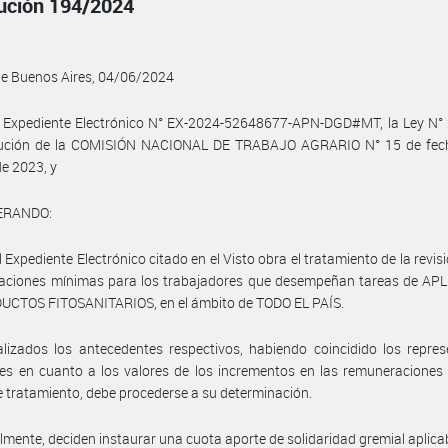
ución 194/2024
de Buenos Aires, 04/06/2024
l Expediente Electrónico N° EX-2024-52648677-APN-DGD#MT, la Ley N° 
lución de la COMISIÓN NACIONAL DE TRABAJO AGRARIO N° 15 de fec
de 2023, y
ERANDO:
l Expediente Electrónico citado en el Visto obra el tratamiento de la revisi
aciones mínimas para los trabajadores que desempeñan tareas de AP
UCTOS FITOSANITARIOS, en el ámbito de TODO EL PAÍS.
lizados los antecedentes respectivos, habiendo coincidido los repre
les en cuanto a los valores de los incrementos en las remuneracione
e tratamiento, debe procederse a su determinación.
almente, deciden instaurar una cuota aporte de solidaridad gremial aplica