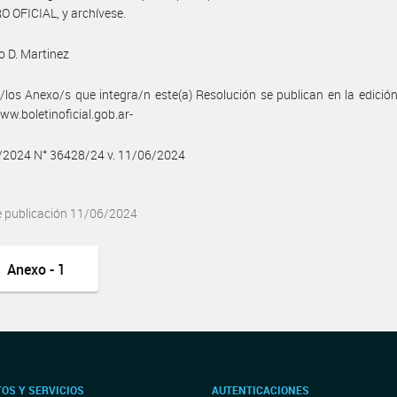
 OFICIAL, y archívese.
 D. Martinez
/los Anexo/s que integra/n este(a) Resolución se publican en la edició
w.boletinoficial.gob.ar-
6/2024 N° 36428/24 v. 11/06/2024
e publicación 11/06/2024
Anexo - 1
OS Y SERVICIOS
AUTENTICACIONES