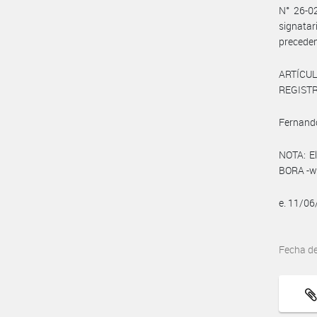
N° 26-02
signatar
preceden
ARTÍCULO
REGISTRO
Fernando
NOTA: El
BORA -ww
e. 11/0
Fecha d