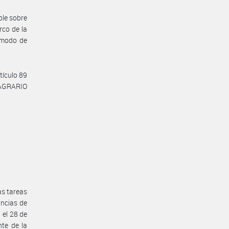
ble sobre
rco de la
y modo de
tículo 89
 AGRARIO
as tareas
ncias de
 el 28 de
te de la