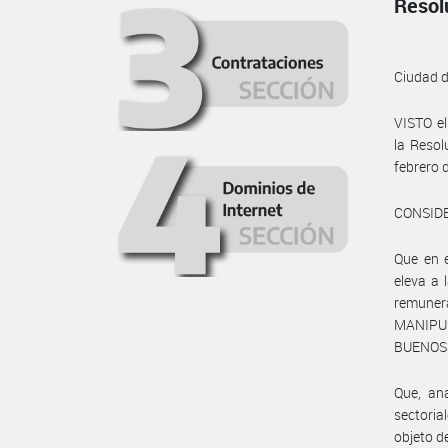
Resol
Ciudad 
VISTO e
la Reso
febrero 
CONSID
Que en e
eleva a
remuner
MANIPUL
BUENOS 
Que, ana
sectoria
objeto d