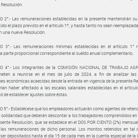
 Resolución.
 2°.- Las remuneraciones establecidas en la presente mantendrán su 
ido el plazo previsto en el artículo 1º, y hasta tanto no sean reemplazada
en una nueva Resolución.
O 3°.- Las remuneraciones mínimas establecidas en el artículo 1° n
 la parte proporcional correspondiente al sueldo anual complementario.
O 4°.- Los integrantes de la COMISIÓN NACIONAL DE TRABAJO AG
eten a reunirse en el mes de julio de 2024, a fin de analizar las 
nes económicas acaecidas desde la entrada en vigencia de la presente R
ían haber afectado a las escalas salariales establecidas en el artículo
d de establecer ajustes sobre éstas.
 5°.- Establécese que los empleadores actuarán como agentes de retenc
 solidaridad que deberán descontar a los trabajadores comprendidos en
esente Resolución, que se establece en el DOS POR CIENTO (2%) mensual
 las remuneraciones de dicho personal. Los montos retenidos en tal 
ser depositados hasta el día 15 de cada mes en la cuenta especial de la U