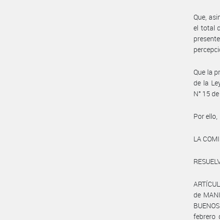
Que, asi
el total
presente
percepci
Que la p
de la L
N° 15 de
Por ello,
LA COM
RESUELV
ARTÍCULO
de MANI
BUENOS A
febrero