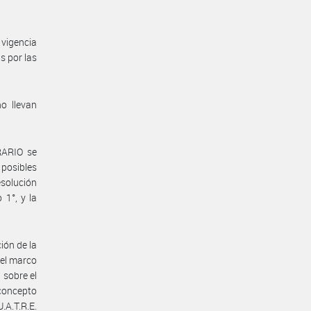
vigencia
s por las
o llevan
RARIO se
posibles
esolución
 1°, y la
ión de la
 el marco
 sobre el
concepto
.A.T.R.E.