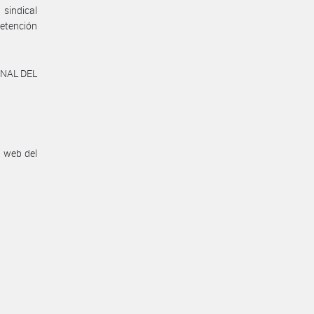
 sindical
retención
ONAL DEL
n web del