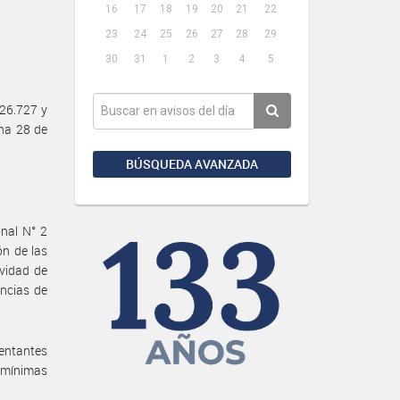
16
17
18
19
20
21
22
23
24
25
26
27
28
29
30
31
1
2
3
4
5
26.727 y
ha 28 de
BÚSQUEDA AVANZADA
onal N° 2
n de las
vidad de
ncias de
sentantes
s mínimas