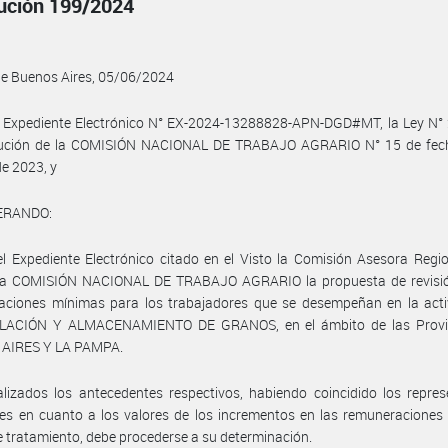
ución 199/2024
de Buenos Aires, 05/06/2024
l Expediente Electrónico N° EX-2024-13288828-APN-DGD#MT, la Ley N° 
lución de la COMISIÓN NACIONAL DE TRABAJO AGRARIO N° 15 de fec
de 2023, y
ERANDO:
l Expediente Electrónico citado en el Visto la Comisión Asesora Regi
 la COMISIÓN NACIONAL DE TRABAJO AGRARIO la propuesta de revisió
aciones mínimas para los trabajadores que se desempeñan en la acti
ACIÓN Y ALMACENAMIENTO DE GRANOS, en el ámbito de las Provi
AIRES Y LA PAMPA.
lizados los antecedentes respectivos, habiendo coincidido los repre
les en cuanto a los valores de los incrementos en las remuneracione
e tratamiento, debe procederse a su determinación.