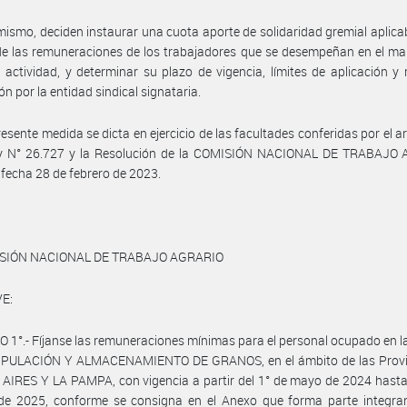
mismo, deciden instaurar una cuota aporte de solidaridad gremial aplica
 de las remuneraciones de los trabajadores que se desempeñan en el ma
 actividad, y determinar su plazo de vigencia, límites de aplicación 
ón por la entidad sindical signataria.
resente medida se dicta en ejercicio de las facultades conferidas por el ar
ey N° 26.727 y la Resolución de la COMISIÓN NACIONAL DE TRABAJO
 fecha 28 de febrero de 2023.
ISIÓN NACIONAL DE TRABAJO AGRARIO
E:
 1°.- Fíjanse las remuneraciones mínimas para el personal ocupado en l
PULACIÓN Y ALMACENAMIENTO DE GRANOS, en el ámbito de las Provi
IRES Y LA PAMPA, con vigencia a partir del 1° de mayo de 2024 hasta
 de 2025, conforme se consigna en el Anexo que forma parte integran