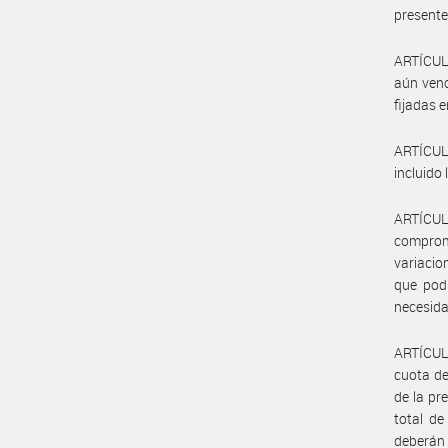
presente
ARTÍCULO
aún venc
fijadas 
ARTÍCUL
incluido
ARTÍCUL
comprom
variacio
que podr
necesida
ARTÍCULO
cuota de
de la pr
total de
deberán 