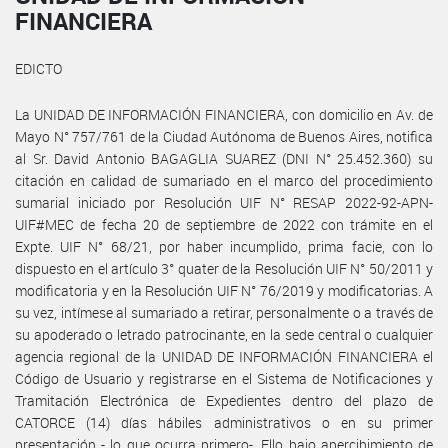
FINANCIERA
EDICTO
La UNIDAD DE INFORMACIÓN FINANCIERA, con domicilio en Av. de
Mayo N° 757/761 de la Ciudad Autónoma de Buenos Aires, notifica
al Sr. David Antonio BAGAGLIA SUAREZ (DNI N° 25.452.360) su
citación en calidad de sumariado en el marco del procedimiento
sumarial iniciado por Resolución UIF N° RESAP 2022-92-APN-
UIF#MEC de fecha 20 de septiembre de 2022 con trámite en el
Expte. UIF N° 68/21, por haber incumplido, prima facie, con lo
dispuesto en el artículo 3° quater de la Resolución UIF N° 50/2011 y
modificatoria y en la Resolución UIF N° 76/2019 y modificatorias. A
su vez, intímese al sumariado a retirar, personalmente o a través de
su apoderado o letrado patrocinante, en la sede central o cualquier
agencia regional de la UNIDAD DE INFORMACIÓN FINANCIERA el
Código de Usuario y registrarse en el Sistema de Notificaciones y
Tramitación Electrónica de Expedientes dentro del plazo de
CATORCE (14) días hábiles administrativos o en su primer
presentación - lo que ocurra primero-. Ello bajo apercibimiento de