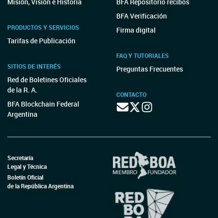
Misión, Visión e Historia
BFA Repositorio recibos
BFA Verificación
PRODUCTOS Y SERVICIOS
Firma digital
Tarifas de Publicación
FAQ Y TUTORIALES
SITIOS DE INTERÉS
Preguntas Frecuentes
Red de Boletines Oficiales
de la R. A.
CONTACTO
BFA Blockchain Federal
Argentina
Secretaría
Legal y Técnica
Boletín Oficial
de la República Argentina