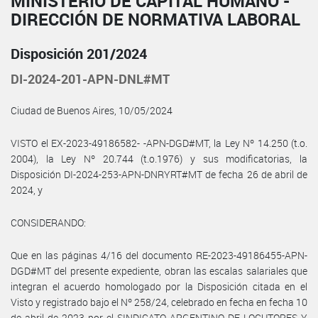
MINISTERIO DE CAPITAL HUMANO -
DIRECCIÓN DE NORMATIVA LABORAL
Disposición 201/2024
DI-2024-201-APN-DNL#MT
Ciudad de Buenos Aires, 10/05/2024
VISTO el EX-2023-49186582- -APN-DGD#MT, la Ley Nº 14.250 (t.o.
2004), la Ley Nº 20.744 (t.o.1976) y sus modificatorias, la
Disposición DI-2024-253-APN-DNRYRT#MT de fecha 26 de abril de
2024, y
CONSIDERANDO:
Que en las páginas 4/16 del documento RE-2023-49186455-APN-
DGD#MT del presente expediente, obran las escalas salariales que
integran el acuerdo homologado por la Disposición citada en el
Visto y registrado bajo el Nº 258/24, celebrado en fecha en fecha 10
de abril de 2023 por el SINDICATO ARGENTINO DE LOCUTORES Y