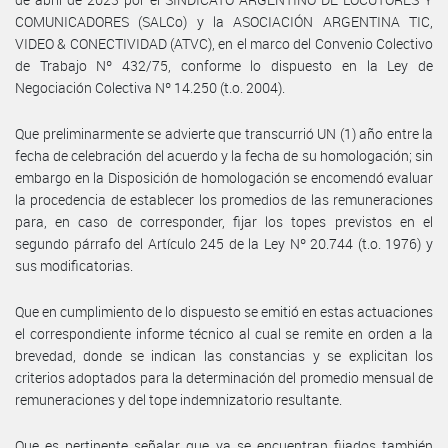
COMUNICADORES (SALCo) y la ASOCIACIÓN ARGENTINA TIC,
VIDEO & CONECTIVIDAD (ATVC), en el marco del Convenio Colectivo
de Trabajo Nº 432/75, conforme lo dispuesto en la Ley de
Negociación Colectiva Nº 14.250 (t.o. 2004).
Que preliminarmente se advierte que transcurrió UN (1) año entre la
fecha de celebración del acuerdo y la fecha de su homologación; sin
embargo en la Disposición de homologación se encomendó evaluar
la procedencia de establecer los promedios de las remuneraciones
para, en caso de corresponder, fijar los topes previstos en el
segundo párrafo del Artículo 245 de la Ley Nº 20.744 (t.o. 1976) y
sus modificatorias.
Que en cumplimiento de lo dispuesto se emitió en estas actuaciones
el correspondiente informe técnico al cual se remite en orden a la
brevedad, donde se indican las constancias y se explicitan los
criterios adoptados para la determinación del promedio mensual de
remuneraciones y del tope indemnizatorio resultante.
Que es pertinente señalar que ya se encuentran fijados también