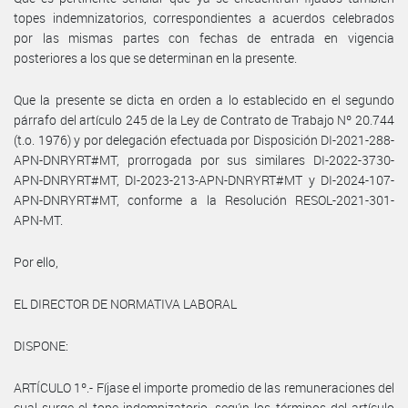
topes indemnizatorios, correspondientes a acuerdos celebrados
por las mismas partes con fechas de entrada en vigencia
posteriores a los que se determinan en la presente.
Que la presente se dicta en orden a lo establecido en el segundo
párrafo del artículo 245 de la Ley de Contrato de Trabajo Nº 20.744
(t.o. 1976) y por delegación efectuada por Disposición DI-2021-288-
APN-DNRYRT#MT, prorrogada por sus similares DI-2022-3730-
APN-DNRYRT#MT, DI-2023-213-APN-DNRYRT#MT y DI-2024-107-
APN-DNRYRT#MT, conforme a la Resolución RESOL-2021-301-
APN-MT.
Por ello,
EL DIRECTOR DE NORMATIVA LABORAL
DISPONE:
ARTÍCULO 1º.- Fíjase el importe promedio de las remuneraciones del
cual surge el tope indemnizatorio, según los términos del artículo