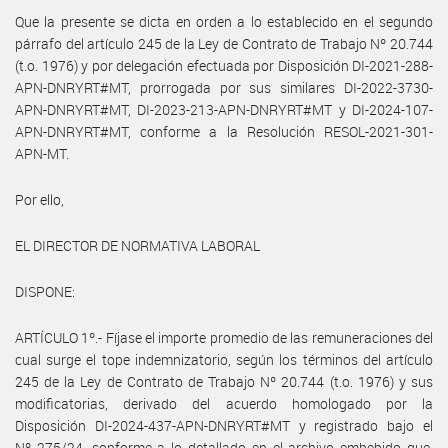
Que la presente se dicta en orden a lo establecido en el segundo
párrafo del artículo 245 de la Ley de Contrato de Trabajo Nº 20.744
(t.o. 1976) y por delegación efectuada por Disposición DI-2021-288-
APN-DNRYRT#MT, prorrogada por sus similares DI-2022-3730-
APN-DNRYRT#MT, DI-2023-213-APN-DNRYRT#MT y DI-2024-107-
APN-DNRYRT#MT, conforme a la Resolución RESOL-2021-301-
APN-MT.
Por ello,
EL DIRECTOR DE NORMATIVA LABORAL
DISPONE:
ARTÍCULO 1º.- Fíjase el importe promedio de las remuneraciones del
cual surge el tope indemnizatorio, según los términos del artículo
245 de la Ley de Contrato de Trabajo Nº 20.744 (t.o. 1976) y sus
modificatorias, derivado del acuerdo homologado por la
Disposición DI-2024-437-APN-DNRYRT#MT y registrado bajo el
Nº 275/24, conforme a lo detallado en el archivo embebido que,