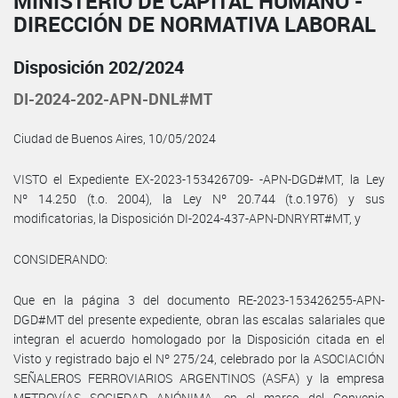
MINISTERIO DE CAPITAL HUMANO -
DIRECCIÓN DE NORMATIVA LABORAL
Disposición 202/2024
DI-2024-202-APN-DNL#MT
Ciudad de Buenos Aires, 10/05/2024
VISTO el Expediente EX-2023-153426709- -APN-DGD#MT, la Ley
Nº 14.250 (t.o. 2004), la Ley Nº 20.744 (t.o.1976) y sus
modificatorias, la Disposición DI-2024-437-APN-DNRYRT#MT, y
CONSIDERANDO:
Que en la página 3 del documento RE-2023-153426255-APN-
DGD#MT del presente expediente, obran las escalas salariales que
integran el acuerdo homologado por la Disposición citada en el
Visto y registrado bajo el Nº 275/24, celebrado por la ASOCIACIÓN
SEÑALEROS FERROVIARIOS ARGENTINOS (ASFA) y la empresa
METROVÍAS SOCIEDAD ANÓNIMA, en el marco del Convenio