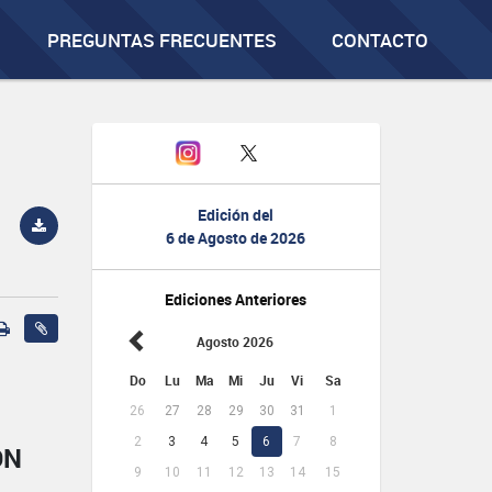
PREGUNTAS FRECUENTES
CONTACTO
Edición del
6 de Agosto de 2026
Ediciones Anteriores
Agosto 2026
Do
Lu
Ma
Mi
Ju
Vi
Sa
26
27
28
29
30
31
1
2
3
4
5
6
7
8
ÓN
9
10
11
12
13
14
15