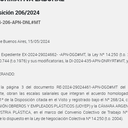
sición 206/2024
4-206-APN-DNL#MT
de Buenos Aires, 15/05/2024
 Expediente EX-2024-29024662- -APN-DGD#MT, la Ley Nº 14.250 (t.o. 2
0.744 (t.o.1976) y sus modificatorias, la DI-2024-435-APN-DNRYRT#MT, 
ERANDO:
la página 3 del documento RE-2024-29024461-APN-DGD#MT del 
nte, obran las escalas salariales que integran el acuerdo homologad
 1º de la Disposición citada en el Visto y registrado bajo el Nº 268/24, 
UNIÓN OBREROS Y EMPLEADOS PLÁSTICOS (UOYEP) y la CÁMARA ARGE
STRIA PLÁSTICA, en el marco del Convenio Colectivo de Trabajo Nº
 lo dispuesto en la Ley de Negociación Colectiva Nº 14.250 (t.o. 2004).