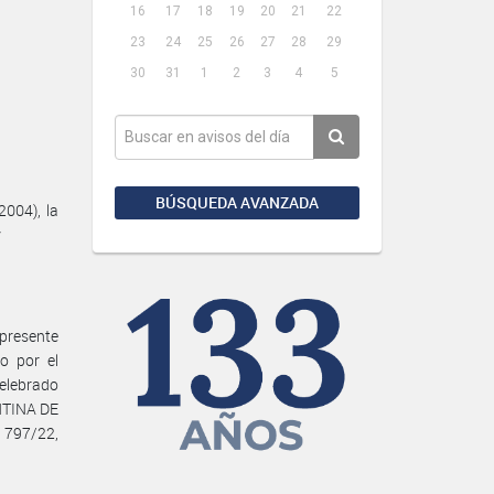
16
17
18
19
20
21
22
23
24
25
26
27
28
29
30
31
1
2
3
4
5
BÚSQUEDA AVANZADA
004), la
y
presente
o por el
celebrado
NTINA DE
 797/22,