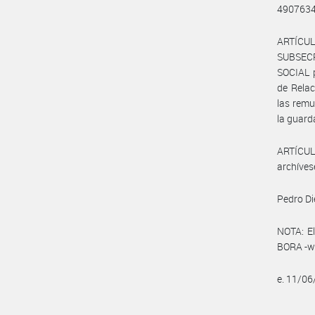
4907634
ARTÍCUL
SUBSEC
SOCIAL p
de Relac
las remu
la guard
ARTÍCULO
archíves
Pedro Di
NOTA: El
BORA -ww
e. 11/0