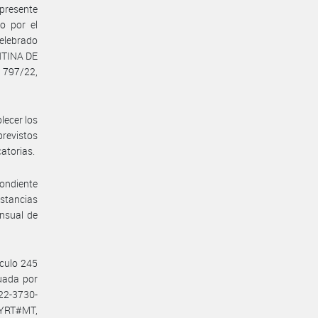
presente
o por el
celebrado
NTINA DE
 797/22,
lecer los
previstos
catorias.
pondiente
nstancias
ensual de
ículo 245
tuada por
22-3730-
YRT#MT,