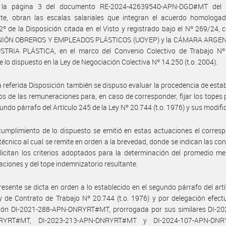
la página 3 del documento RE-2024-42639540-APN-DGD#MT del 
nte, obran las escalas salariales que integran el acuerdo homologad
 2º de la Disposición citada en el Visto y registrado bajo el Nº 269/24, 
UNIÓN OBREROS Y EMPLEADOS PLÁSTICOS (UOYEP) y la CÁMARA ARGE
STRIA PLÁSTICA, en el marco del Convenio Colectivo de Trabajo Nº
 lo dispuesto en la Ley de Negociación Colectiva Nº 14.250 (t.o. 2004).
a referida Disposición también se dispuso evaluar la procedencia de estab
s de las remuneraciones para, en caso de corresponder, fijar los topes 
gundo párrafo del Artículo 245 de la Ley Nº 20.744 (t.o. 1976) y sus modifi
umplimiento de lo dispuesto se emitió en estas actuaciones el corres
técnico al cual se remite en orden a la brevedad, donde se indican las co
licitan los criterios adoptados para la determinación del promedio m
ciones y del tope indemnizatorio resultante.
resente se dicta en orden a lo establecido en el segundo párrafo del art
y de Contrato de Trabajo Nº 20.744 (t.o. 1976) y por delegación efec
ción DI-2021-288-APN-DNRYRT#MT, prorrogada por sus similares DI-20
RYRT#MT, DI-2023-213-APN-DNRYRT#MT y DI-2024-107-APN-DNR