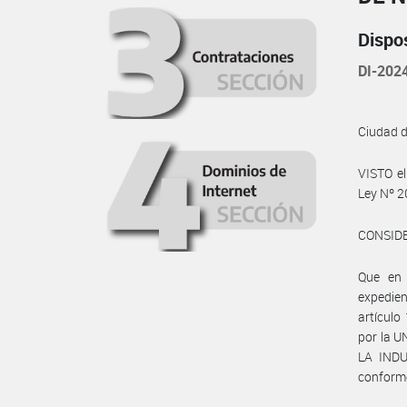
Dispo
DI-202
Ciudad 
VISTO el
Ley Nº 2
CONSID
Que en 
expedie
artículo
por la 
LA INDU
conforme