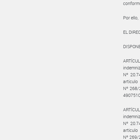
conform
Por ello,
EL DIR
DISPONE
ARTÍCULO
indemniz
Nº 20.7
articul
Nº 268/2
4907510
ARTÍCULO
indemniz
Nº 20.7
articul
Nº 269/2