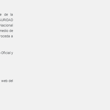
te de la
GURIDAD
 Nacional
omedio de
proceda a
Oficial y
n web del