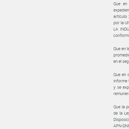
Que en 
expedie
artículo
por la 
LA INDU
conforme
Que en l
promedio
en el se
Que en c
informe 
y se exp
remunera
Que la p
de la Le
Disposi
APN-DN