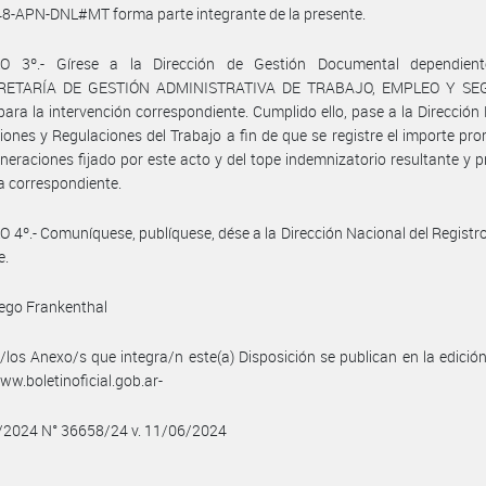
8-APN-DNL#MT forma parte integrante de la presente.
O 3º.- Gírese a la Dirección de Gestión Documental dependien
RETARÍA DE GESTIÓN ADMINISTRATIVA DE TRABAJO, EMPLEO Y SE
ara la intervención correspondiente. Cumplido ello, pase a la Dirección
iones y Regulaciones del Trabajo a fin de que se registre el importe pr
neraciones fijado por este acto y del tope indemnizatorio resultante y 
a correspondiente.
 4º.- Comuníquese, publíquese, dése a la Dirección Nacional del Registro 
e.
ego Frankenthal
/los Anexo/s que integra/n este(a) Disposición se publican en la edició
w.boletinoficial.gob.ar-
6/2024 N° 36658/24 v. 11/06/2024