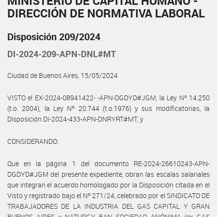
MINISTERIO DE CAPITAL HUMANO -
DIRECCIÓN DE NORMATIVA LABORAL
Disposición 209/2024
DI-2024-209-APN-DNL#MT
Ciudad de Buenos Aires, 15/05/2024
VISTO el EX-2024-08941422- -APN-DGDYD#JGM, la Ley Nº 14.250
(t.o. 2004), la Ley Nº 20.744 (t.o.1976) y sus modificatorias, la
Disposición DI-2024-433-APN-DNRYRT#MT, y
CONSIDERANDO:
Que en la página 1 del documento RE-2024-26610243-APN-
DGDYD#JGM del presente expediente, obran las escalas salariales
que integran el acuerdo homologado por la Disposición citada en el
Visto y registrado bajo el Nº 271/24, celebrado por el SINDICATO DE
TRABAJADORES DE LA INDUSTRIA DEL GAS CAPITAL Y GRAN
BUENOS AIRES y NATURGY BAN SOCIEDAD ANÓNIMA (ex GAS