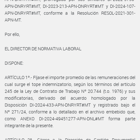
APN-DNRYRT#MT, DI-2023-213-APN-DNRYRT#MT y DI-2024-107-
APN-DNRYRT#MT, conforme a la Resolución RESOL-2021-301-
APN-MT.
Por ello,
EL DIRECTOR DE NORMATIVA LABORAL
DISPONE:
ARTÍCULO 1º.- Fíjase el importe promedio de las remuneraciones del
cual surge el tope indemnizatorio, según los términos del artículo
245 de la Ley de Contrato de Trabajo Nº 20.744 (t.o. 1976) y sus
modificatorias, derivado del acuerdo homologado por la
Disposición DI-2024-433-APN-DNRYRT#MT y registrado bajo el
Nº 271/24, conforme a lo detallado en el archivo embebido que,
como ANEXO DI-2024-49451277-APN-DNL#MT forma parte
integrante de la presente.
ARTÍCULO 2º.- Gírese a la Dirección de Gestión Documental