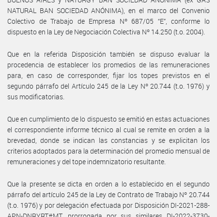
NATURAL BAN SOCIEDAD ANÓNIMA), en el marco del Convenio
Colectivo de Trabajo de Empresa Nº 687/05 “E”, conforme lo
dispuesto en la Ley de Negociación Colectiva Nº 14.250 (t.o. 2004).
Que en la referida Disposición también se dispuso evaluar la
procedencia de establecer los promedios de las remuneraciones
para, en caso de corresponder, fijar los topes previstos en el
segundo párrafo del Artículo 245 de la Ley Nº 20.744 (t.o. 1976) y
sus modificatorias.
Que en cumplimiento de lo dispuesto se emitió en estas actuaciones
el correspondiente informe técnico al cual se remite en orden a la
brevedad, donde se indican las constancias y se explicitan los
criterios adoptados para la determinación del promedio mensual de
remuneraciones y del tope indemnizatorio resultante.
Que la presente se dicta en orden a lo establecido en el segundo
párrafo del artículo 245 de la Ley de Contrato de Trabajo Nº 20.744
(t.o. 1976) y por delegación efectuada por Disposición DI-2021-288-
APN-DNRYRT#MT, prorrogada por sus similares DI-2022-3730-