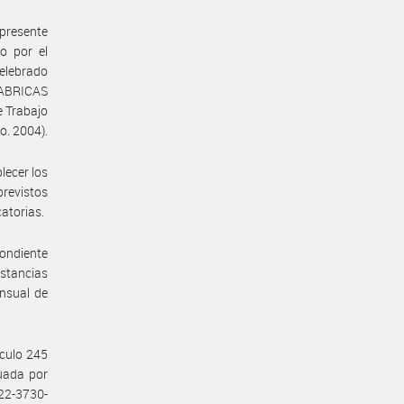
presente
o por el
celebrado
ABRICAS
 Trabajo
o. 2004).
lecer los
previstos
catorias.
pondiente
nstancias
ensual de
ículo 245
tuada por
22-3730-