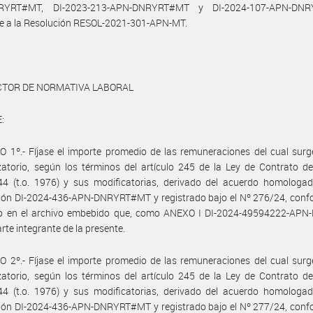
RYRT#MT, DI-2023-213-APN-DNRYRT#MT y DI-2024-107-APN-DNR
e a la Resolución RESOL-2021-301-APN-MT.
ECTOR DE NORMATIVA LABORAL
:
 1º.- Fíjase el importe promedio de las remuneraciones del cual surg
atorio, según los términos del artículo 245 de la Ley de Contrato d
44 (t.o. 1976) y sus modificatorias, derivado del acuerdo homologad
ión DI-2024-436-APN-DNRYRT#MT y registrado bajo el Nº 276/24, confo
do en el archivo embebido que, como ANEXO I DI-2024-49594222-AP
rte integrante de la presente.
 2º.- Fíjase el importe promedio de las remuneraciones del cual surg
atorio, según los términos del artículo 245 de la Ley de Contrato d
44 (t.o. 1976) y sus modificatorias, derivado del acuerdo homologad
ión DI-2024-436-APN-DNRYRT#MT y registrado bajo el Nº 277/24, confo