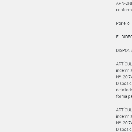
APN-DN
conform
Por ello,
EL DIR
DISPONE
ARTÍCULO
indemniz
Nº 20.7
Disposic
detalla
forma pa
ARTÍCULO
indemniz
Nº 20.7
Disposic