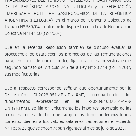
DE LA REPÚBLICA ARGENTINA (UTHGRA) y la FEDERACIÓN
EMPRESARIA HOTELERA GASTRONÓMICA DE LA REPÚBLICA
ARGENTINA (F.E.H.G.R.A), en el marco del Convenio Colectivo de
Trabajo Nº 389/04, conforme lo dispuesto en la Ley de Negociación
Colectiva Nº 14.250 (t.o. 2004).
Que en la referida Resolución también se dispuso evaluar la
procedencia de establecer los promedios de las remuneraciones
para, en caso de corresponder, fijar los topes previstos en el
segundo párrafo del Artículo 245 de la Ley Nº 20.744 (t.o. 1976) y
sus modificatorias.
Que al respecto corresponde señalar que oportunamente por la
Disposición DI-2023-651-APN-DNL#MT, compartiendo los
fundamentos expresados en el IF-2023-84632614-APN-
DNRYRT#MT, se fijaron únicamente los importes promedio de las
remuneraciones de los que surgen los topes indemnizatorios,
correspondientes a los valores salariales pactados en el Acuerdo
Nº 1636/23 que se encontraban vigentes al mes de julio de 2023.