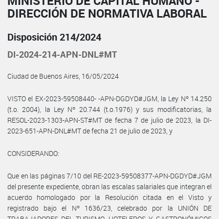
MINISTERIO DE CAPITAL HUMANO -
DIRECCIÓN DE NORMATIVA LABORAL
Disposición 214/2024
DI-2024-214-APN-DNL#MT
Ciudad de Buenos Aires, 16/05/2024
VISTO el EX-2023-59508440- -APN-DGDYD#JGM, la Ley Nº 14.250
(t.o. 2004), la Ley Nº 20.744 (t.o.1976) y sus modificatorias, la
RESOL-2023-1303-APN-ST#MT de fecha 7 de julio de 2023, la DI-
2023-651-APN-DNL#MT de fecha 21 de julio de 2023, y
CONSIDERANDO:
Que en las páginas 7/10 del RE-2023-59508377-APN-DGDYD#JGM
del presente expediente, obran las escalas salariales que integran el
acuerdo homologado por la Resolución citada en el Visto y
registrado bajo el Nº 1636/23, celebrado por la UNIÓN DE
TRABAJADORES DEL TURISMO, HOTELEROS Y GASTRONÓMICOS