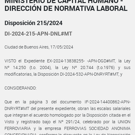
MINISTERIO DE CAPITAL HUMANO -
DIRECCIÓN DE NORMATIVA LABORAL
Disposición 215/2024
DI-2024-215-APN-DNL#MT
Ciudad de Buenos Aires, 17/05/2024
VISTO el Expediente EX-2024-13838255- -APN-DGD#MT, la Ley
Nº 14.250 (t.o. 2004), la Ley Nº 20.744 (t.o.1976) y sus
modificatorias, la Disposición DI-2024-532-APN-DNRYRT#MT, y
CONSIDERANDO:
Que en la página 3 del documento IF-2024-14400862-APN-
DNRYRT#MT del presente expediente, obran las escalas salariales
que integran el acuerdo homologado por la Disposición citada en el
Visto y registrado bajo el Nº 291/24, celebrado por la UNION
FERROVIARIA y la empresa FERROVIAS SOCIEDAD ANONIMA
CONCESIONARIA, conforme lo dispuesto en la Ley de Negociación