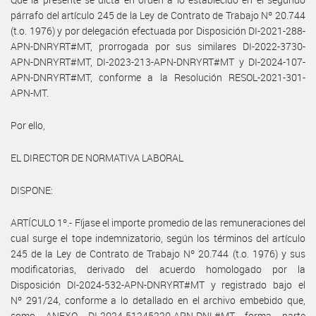
párrafo del artículo 245 de la Ley de Contrato de Trabajo Nº 20.744
(t.o. 1976) y por delegación efectuada por Disposición DI-2021-288-
APN-DNRYRT#MT, prorrogada por sus similares DI-2022-3730-
APN-DNRYRT#MT, DI-2023-213-APN-DNRYRT#MT y DI-2024-107-
APN-DNRYRT#MT, conforme a la Resolución RESOL-2021-301-
APN-MT.
Por ello,
EL DIRECTOR DE NORMATIVA LABORAL
DISPONE:
ARTÍCULO 1º.- Fíjase el importe promedio de las remuneraciones del
cual surge el tope indemnizatorio, según los términos del artículo
245 de la Ley de Contrato de Trabajo Nº 20.744 (t.o. 1976) y sus
modificatorias, derivado del acuerdo homologado por la
Disposición DI-2024-532-APN-DNRYRT#MT y registrado bajo el
Nº 291/24, conforme a lo detallado en el archivo embebido que,
como ANEXO DI-2024-51245220-APN-DNL#MT forma parte