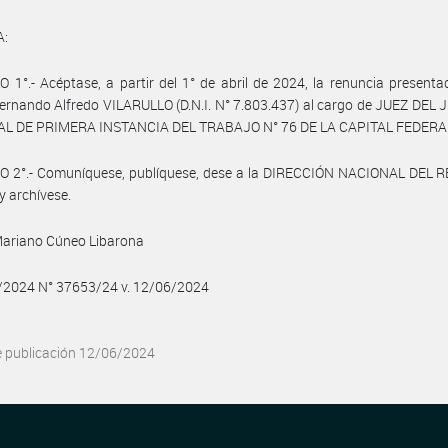
A:
 1°.- Acéptase, a partir del 1° de abril de 2024, la renuncia presenta
ernando Alfredo VILARULLO (D.N.I. N° 7.803.437) al cargo de JUEZ DE
L DE PRIMERA INSTANCIA DEL TRABAJO N° 76 DE LA CAPITAL FEDERA
O 2°.- Comuníquese, publíquese, dese a la DIRECCIÓN NACIONAL DEL 
y archívese.
Mariano Cúneo Libarona
6/2024 N° 37653/24 v. 12/06/2024
e publicación 12/06/2024