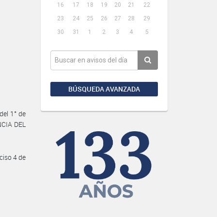
16
17
18
19
20
21
22
23
24
25
26
27
28
29
30
31
1
2
3
4
5
BÚSQUEDA AVANZADA
del 1° de
NCIA DEL
nciso 4 de