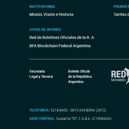
INSTITUCIONAL
PRODUCT
Misión, Visión e Historia
Tarifas 
SITIOS DE INTERÉS
Red de Boletines Oficiales de la R. A.
BFA Blockchain Federal Argentina
Secretaría
Boletín Oficial
Legal y Técnica
de la República
Argentina
TELÉFONOS:
5218-8400 - 0810-345-BORA (2672)
SEDE CENTRAL:
Suipacha 767, C.A.B.A. (C1008AAO)