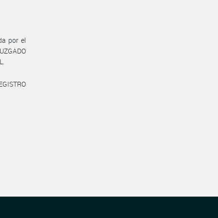
da por el
L JUZGADO
L.
REGISTRO