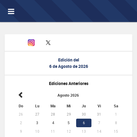
Toggle
navigation
Edición del
6 de Agosto de 2026
Ediciones Anteriores
Agosto 2026
Do
Lu
Ma
Mi
Ju
Vi
Sa
26
27
28
29
30
31
1
2
3
4
5
6
7
8
9
10
11
12
13
14
15