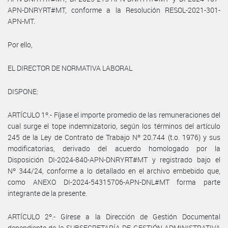
APN-DNRYRT#MT, conforme a la Resolución RESOL-2021-301-
APN-MT.
Por ello,
EL DIRECTOR DE NORMATIVA LABORAL
DISPONE:
ARTÍCULO 1º.- Fíjase el importe promedio de las remuneraciones del
cual surge el tope indemnizatorio, según los términos del artículo
245 de la Ley de Contrato de Trabajo Nº 20.744 (t.o. 1976) y sus
modificatorias, derivado del acuerdo homologado por la
Disposición DI-2024-840-APN-DNRYRT#MT y registrado bajo el
Nº 344/24, conforme a lo detallado en el archivo embebido que,
como ANEXO DI-2024-54315706-APN-DNL#MT forma parte
integrante de la presente.
ARTÍCULO 2º.- Gírese a la Dirección de Gestión Documental
dependiente de la SUBSECRETARÍA DE GESTIÓN ADMINISTRATIVA