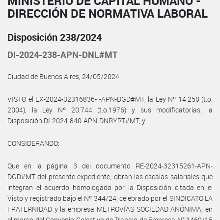
MINISTERIO DE CAPITAL HUMANO -
DIRECCIÓN DE NORMATIVA LABORAL
Disposición 238/2024
DI-2024-238-APN-DNL#MT
Ciudad de Buenos Aires, 24/05/2024
VISTO el EX-2024-32316836- -APN-DGD#MT, la Ley Nº 14.250 (t.o.
2004), la Ley Nº 20.744 (t.o.1976) y sus modificatorias, la
Disposición DI-2024-840-APN-DNRYRT#MT, y
CONSIDERANDO:
Que en la página 3 del documento RE-2024-32315261-APN-
DGD#MT del presente expediente, obran las escalas salariales que
integran el acuerdo homologado por la Disposición citada en el
Visto y registrado bajo el Nº 344/24, celebrado por el SINDICATO LA
FRATERNIDAD y la empresa METROVÍAS SOCIEDAD ANÓNIMA, en
el marco del Convenio Colectivo de Trabajo de Empresa N° 1469/15