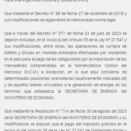
Que mediante el Decreto N° 99 de fecha 27 de diciembre de 2019 y
sus modificaciones se reglamentó la mencionada norma legal.
Que a través del Decreto N° 377 de fecha 23 de julio de 2023 se
dejaron incluidas, en el Inciso a) del Artículo 35 de la Ley Nº 27.541 y
sus modificaciones, entre otras, las operaciones de compra de
billetes y divisas en moneda extranjera efectuadas por residentes
en el país para el pago de las obligaciones por la importación de las
mercaderías comprendidas en la Nomenclatura Común del
Mercosur (N.C.M.) a excepción, en lo que aquí concierne, de
determinadas posiciones arancelarias taxativamente indicadas allí
y de aquellos bienes vinculados a la generación de energía, en los
términos que establezca la SECRETARÍA DE ENERGÍA del
MINISTERIO DE ECONOMÍA.
Que mediante la Resolución N° 714 de fecha 30 de agosto de 2023
de la SECRETARÍA DE ENERGÍA del MINISTERIO DE ECONOMÍA y su
modificatoria se dispuso que el pago del impuesto previsto en el
Inciso a) del Artículo 35 de la Ley N° 27.541 de Solidaridad Social y