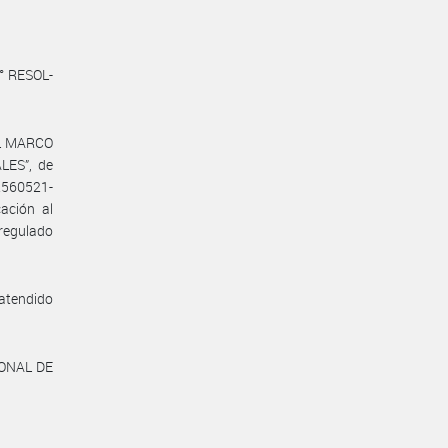
N° RESOL-
EL MARCO
ES”, de
62560521-
ación al
egulado
 atendido
IONAL DE