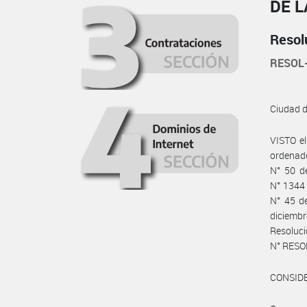
DE L
Resol
RESOL
Ciudad 
VISTO e
ordenado
N° 50 d
N° 1344 
N° 45 de
diciembr
Resoluc
N° RESO
CONSID