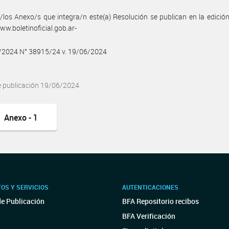
/los Anexo/s que integra/n este(a) Resolución se publican en la edició
w.boletinoficial.gob.ar-
6/2024 N° 38915/24 v. 19/06/2024
e publicación 19/06/2024
Anexo - 1
OS Y SERVICIOS
AUTENTICACIONES
de Publicación
BFA Repositorio recibos
BFA Verificación