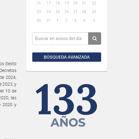
16
17
18
19
20
21
22
23
24
25
26
27
28
29
30
31
1
2
3
4
5
BÚSQUEDA AVANZADA
s (texto
 Decretos
de 2024,
e 2023, y
del 10 de
2020, las
e 2020 y