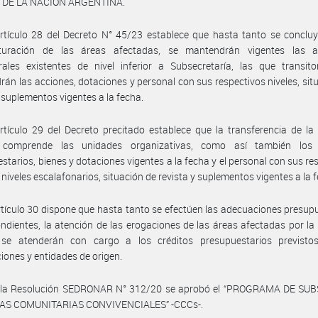
 DE LA NACIÓN ARGENTINA.
rtículo 28 del Decreto N° 45/23 establece que hasta tanto se conclu
cturación de las áreas afectadas, se mantendrán vigentes las a
rales existentes de nivel inferior a Subsecretaría, las que transit
án las acciones, dotaciones y personal con sus respectivos niveles, sit
y suplementos vigentes a la fecha.
rtículo 29 del Decreto precitado establece que la transferencia de la
comprende las unidades organizativas, como así también los 
starios, bienes y dotaciones vigentes a la fecha y el personal con sus re
 niveles escalafonarios, situación de revista y suplementos vigentes a la 
rtículo 30 dispone que hasta tanto se efectúen las adecuaciones presup
ndientes, la atención de las erogaciones de las áreas afectadas por la
se atenderán con cargo a los créditos presupuestarios previsto
ciones y entidades de origen.
 la Resolución SEDRONAR N° 312/20 se aprobó el “PROGRAMA DE SUB
AS COMUNITARIAS CONVIVENCIALES” -CCCs-.