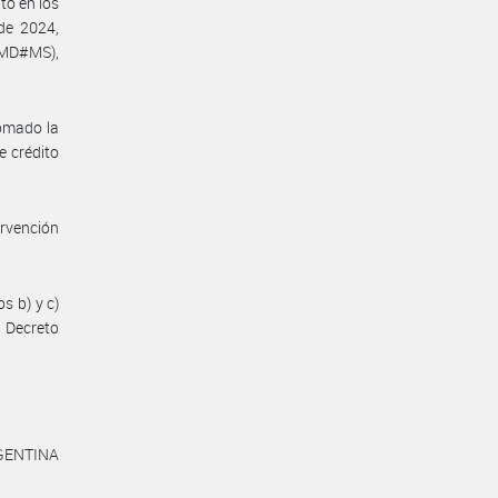
o en los
de 2024,
AMD#MS),
omado la
e crédito
rvención
s b) y c)
 Decreto
RGENTINA