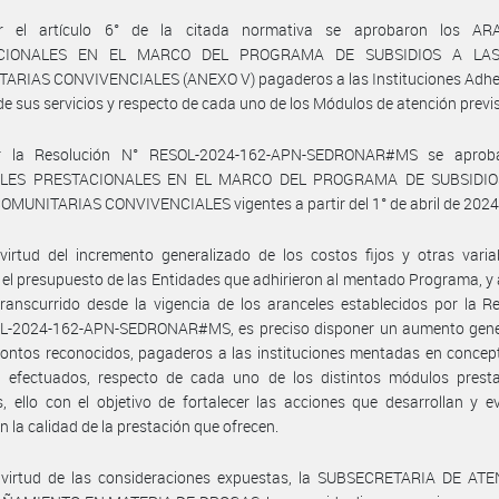
r el artículo 6° de la citada normativa se aprobaron los AR
CIONALES EN EL MARCO DEL PROGRAMA DE SUBSIDIOS A LA
ARIAS CONVIVENCIALES (ANEXO V) pagaderos a las Instituciones Adher
de sus servicios y respecto de cada uno de los Módulos de atención previ
r la Resolución N° RESOL-2024-162-APN-SEDRONAR#MS se aproba
LES PRESTACIONALES EN EL MARCO DEL PROGRAMA DE SUBSIDIO
MUNITARIAS CONVIVENCIALES vigentes a partir del 1° de abril de 2024
irtud del incremento generalizado de los costos fijos y otras varia
 el presupuesto de las Entidades que adhirieron al mentado Programa, y 
ranscurrido desde la vigencia de los aranceles establecidos por la R
L-2024-162-APN-SEDRONAR#MS, es preciso disponer un aumento gene
ontos reconocidos, pagaderos a las instituciones mentadas en concep
os efectuados, respecto de cada uno de los distintos módulos presta
s, ello con el objetivo de fortalecer las acciones que desarrollan y e
 la calidad de la prestación que ofrecen.
 virtud de las consideraciones expuestas, la SUBSECRETARIA DE AT