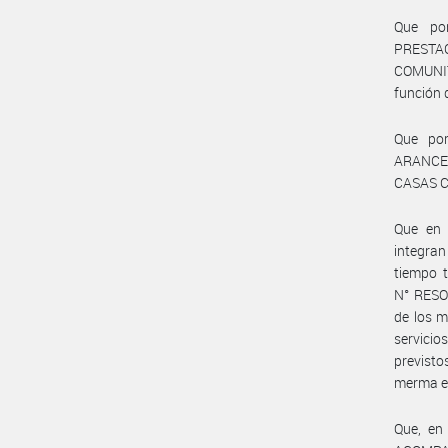
Que po
PRESTA
COMUNIT
función 
Que po
ARANCE
CASAS CO
Que en v
integran
tiempo t
N° RESO
de los m
servici
previsto
merma en
Que, en