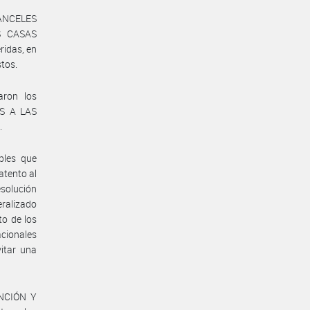
ANCELES
S CASAS
idas, en
stos.
ron los
S A LAS
.
bles que
atento al
esolución
ralizado
to de los
cionales
vitar una
ENCIÓN Y