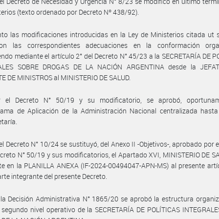
el Decreto de Necesidad y Urgencia N° 8/23 se modificó en último térmi
terios (texto ordenado por Decreto Nº 438/92).
to las modificaciones introducidas en la Ley de Ministerios citada ut 
ron las correspondientes adecuaciones en la conformación organ
iendo mediante el artículo 2° del Decreto N° 45/23 a la SECRETARÍA DE 
ALES SOBRE DROGAS DE LA NACIÓN ARGENTINA desde la JEFA
E DE MINISTROS al MINISTERIO DE SALUD.
 el Decreto N° 50/19 y su modificatorio, se aprobó, oportunam
ama de Aplicación de la Administración Nacional centralizada hasta 
taría.
el Decreto N° 10/24 se sustituyó, del Anexo II -Objetivos-, aprobado por el
ecreto N° 50/19 y sus modificatorios, el Apartado XVI, MINISTERIO DE S
te en la PLANILLA ANEXA (IF-2024-00494047-APN-MS) al presente artíc
rte integrante del presente Decreto.
la Decisión Administrativa N° 1865/20 se aprobó la estructura organiz
y segundo nivel operativo de la SECRETARÍA DE POLÍTICAS INTEGRAL