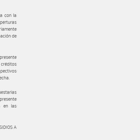
ya con la
perturas
oriamente
uación de
 presente
créditos
spectivos
fecha.
uestarias
 presente
s en las
SIDIOS A