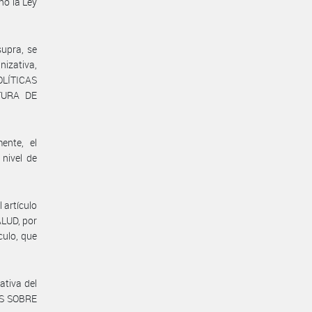
no la Ley
supra, se
izativa,
POLÍTICAS
TURA DE
ente, el
nivel de
 artículo
ALUD, por
ulo, que
ativa del
ES SOBRE