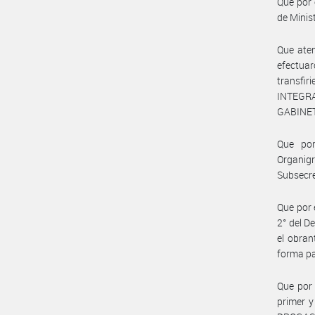
Que por 
de Minis
Que aten
efectua
transfir
INTEGR
GABINET
Que por
Organigr
Subsecre
Que por 
2° del D
el obran
forma pa
Que por 
primer 