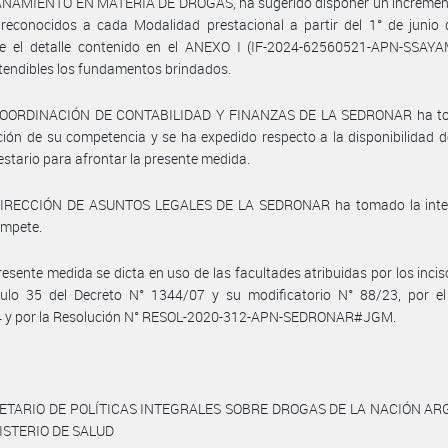
AMIENTO EN MATERIA DE DROGAS, ha sugerido disponer un increment
reconocidos a cada Modalidad prestacional a partir del 1° de junio 
e el detalle contenido en el ANEXO I (IF-2024-62560521-APN-SSAY
tendibles los fundamentos brindados.
COORDINACIÓN DE CONTABILIDAD Y FINANZAS DE LA SEDRONAR ha t
ción de su competencia y se ha expedido respecto a la disponibilidad d
stario para afrontar la presente medida.
DIRECCIÓN DE ASUNTOS LEGALES DE LA SEDRONAR ha tomado la inte
ompete.
resente medida se dicta en uso de las facultades atribuidas por los inciso
ículo 35 del Decreto N° 1344/07 y su modificatorio N° 88/23, por el
4 y por la Resolución N° RESOL-2020-312-APN-SEDRONAR#JGM.
ETARIO DE POLÍTICAS INTEGRALES SOBRE DROGAS DE LA NACIÓN A
ISTERIO DE SALUD