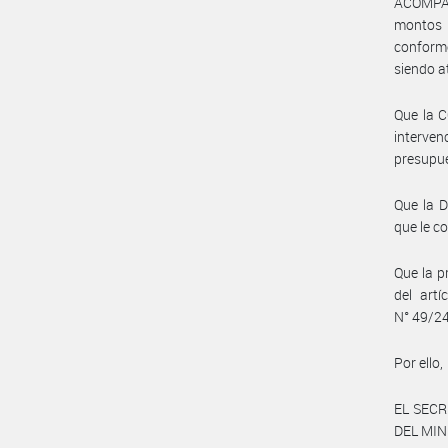
ACOMPAÑ
montos 
conform
siendo a
Que la 
interven
presupue
Que la 
que le c
Que la p
del art
N° 49/2
Por ello,
EL SECR
DEL MIN