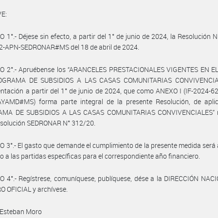
E:
 1°.- Déjese sin efecto, a partir del 1° de junio de 2024, la Resolución 
2-APN-SEDRONAR#MS del 18 de abril de 2024.
O 2°.- Apruébense los “ARANCELES PRESTACIONALES VIGENTES EN 
OGRAMA DE SUBSIDIOS A LAS CASAS COMUNITARIAS CONVIVENCIAL
ntación a partir del 1° de junio de 2024, que como ANEXO I (IF-2024-
YAMD#MS) forma parte integral de la presente Resolución, de aplic
AMA DE SUBSIDIOS A LAS CASAS COMUNITARIAS CONVIVENCIALES” r
Resolución SEDRONAR N° 312/20.
 3°.- El gasto que demande el cumplimiento de la presente medida será
o a las partidas específicas para el correspondiente año financiero.
O 4°.- Regístrese, comuníquese, publíquese, dése a la DIRECCIÓN NAC
 OFICIAL y archívese.
 Esteban Moro