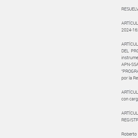
RESUELV
ARTÍCULO
2024-16
ARTÍCUL
DEL PR
instrume
APN-SSA
“PROGR
por la 
ARTÍCULO
con carg
ARTÍCUL
REGISTRO
Roberto