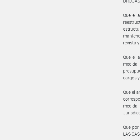
DROGAS
Que el a
reestru
estructu
mantendr
revista 
Que el a
medida 
presupue
cargos y
Que el a
correspo
medida 
Jurisdic
Que por
LAS CAS