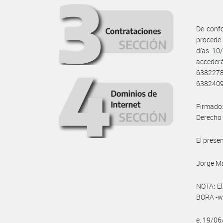
De confo
procede 
días 10
acceder
638227
6382409
Firmado:
Derecho 
El prese
Jorge Ma
NOTA: El
BORA -ww
e. 19/0