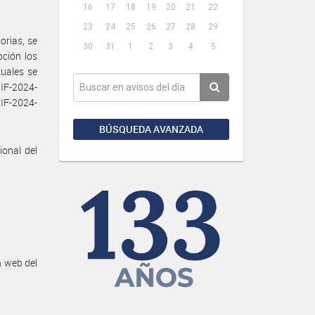
16
17
18
19
20
21
22
23
24
25
26
27
28
29
orias, se
30
31
1
2
3
4
5
pción los
uales se
IF-2024-
F-2024-
BÚSQUEDA AVANZADA
ional del
n web del