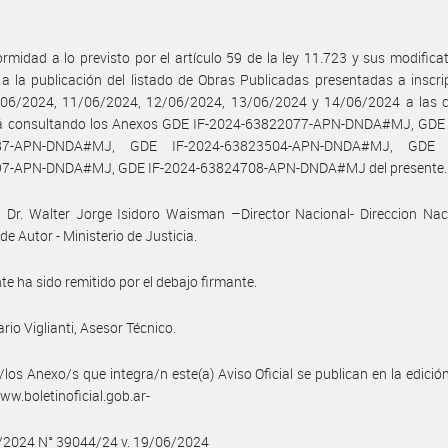
rmidad a lo previsto por el artículo 59 de la ley 11.723 y sus modificat
a la publicación del listado de Obras Publicadas presentadas a inscri
/06/2024, 11/06/2024, 12/06/2024, 13/06/2024 y 14/06/2024 a las c
á consultando los Anexos GDE IF-2024-63822077-APN-DNDA#MJ, GDE 
87-APN-DNDA#MJ, GDE IF-2024-63823504-APN-DNDA#MJ, GDE I
7-APN-DNDA#MJ, GDE IF-2024-63824708-APN-DNDA#MJ del presente.
 Dr. Walter Jorge Isidoro Waisman –Director Nacional- Direccion Nac
de Autor - Ministerio de Justicia.
nte ha sido remitido por el debajo firmante.
rio Viglianti, Asesor Técnico.
/los Anexo/s que integra/n este(a) Aviso Oficial se publican en la edició
w.boletinoficial.gob.ar-
6/2024 N° 39044/24 v. 19/06/2024