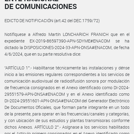
DE COMUNICACIONES
EDICTO DE NOTIFICACIÓN (art.42 del DEC.1759/72)
Notifíquese a Alfredo Martín LONCHARICH FRANICH que en el
expediente EX-2019-86597390-APN-SDYME#ENACOM se ha
dictado la DISPOSICIONES-2024-33-APN-DNSA#ENACOM, de fecha
4/6/2024, que en su parte resolutiva dice:
“ARTÍCULO 1°.- Habilítanse técnicamente las instalaciones y dénse
inicio a las emisiones regulares correspondientes a los servicios de
comunicación audiovisual de radiodifusión sonora por modulación
de frecuencia consignados en el Anexo identificado como DI-2024-
29551579-APN-DNSA#ENACOM y en el Anexo identificado como
DI-2024-29551601-APN-DNSA#ENACOM del Generador Electrónico
De Documentos Oficiales, que forman parte integrante en un todo
de la presente, para operar en las frecuencias/canales y categorías,
y con ubicación de sus estudios y plantas transmisoras conforme
dichos Anexos. ARTÍCULO 2°.- Asígnase a los servicios habilitados
por el Artículo primero consignados en el Anexo identificado como