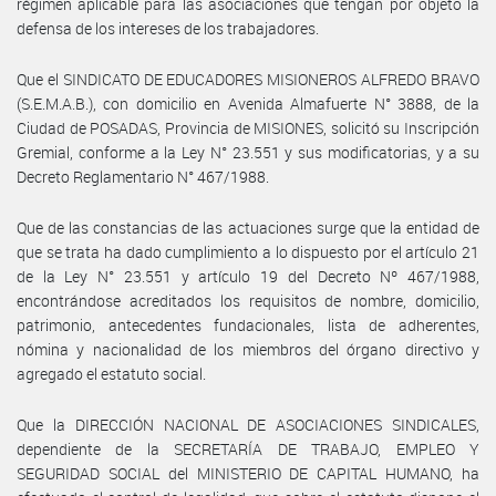
régimen aplicable para las asociaciones que tengan por objeto la
defensa de los intereses de los trabajadores.
Que el SINDICATO DE EDUCADORES MISIONEROS ALFREDO BRAVO
(S.E.M.A.B.), con domicilio en Avenida Almafuerte N° 3888, de la
Ciudad de POSADAS, Provincia de MISIONES, solicitó su Inscripción
Gremial, conforme a la Ley N° 23.551 y sus modificatorias, y a su
Decreto Reglamentario N° 467/1988.
Que de las constancias de las actuaciones surge que la entidad de
que se trata ha dado cumplimiento a lo dispuesto por el artículo 21
de la Ley N° 23.551 y artículo 19 del Decreto Nº 467/1988,
encontrándose acreditados los requisitos de nombre, domicilio,
patrimonio, antecedentes fundacionales, lista de adherentes,
nómina y nacionalidad de los miembros del órgano directivo y
agregado el estatuto social.
Que la DIRECCIÓN NACIONAL DE ASOCIACIONES SINDICALES,
dependiente de la SECRETARÍA DE TRABAJO, EMPLEO Y
SEGURIDAD SOCIAL del MINISTERIO DE CAPITAL HUMANO, ha