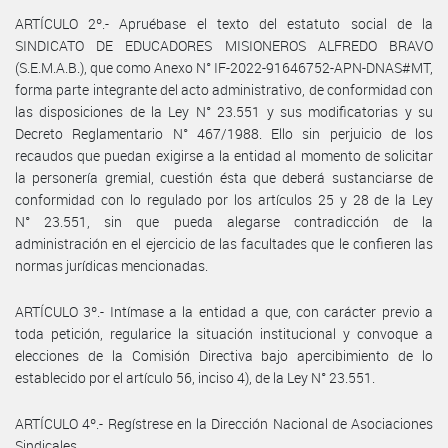
ARTÍCULO 2º.- Apruébase el texto del estatuto social de la
SINDICATO DE EDUCADORES MISIONEROS ALFREDO BRAVO
(S.E.M.A.B.), que como Anexo N° IF-2022-91646752-APN-DNAS#MT,
forma parte integrante del acto administrativo, de conformidad con
las disposiciones de la Ley N° 23.551 y sus modificatorias y su
Decreto Reglamentario N° 467/1988. Ello sin perjuicio de los
recaudos que puedan exigirse a la entidad al momento de solicitar
la personería gremial, cuestión ésta que deberá sustanciarse de
conformidad con lo regulado por los artículos 25 y 28 de la Ley
N° 23.551, sin que pueda alegarse contradicción de la
administración en el ejercicio de las facultades que le confieren las
normas jurídicas mencionadas.
ARTÍCULO 3º.- Intímase a la entidad a que, con carácter previo a
toda petición, regularice la situación institucional y convoque a
elecciones de la Comisión Directiva bajo apercibimiento de lo
establecido por el artículo 56, inciso 4), de la Ley N° 23.551.
ARTÍCULO 4º.- Regístrese en la Dirección Nacional de Asociaciones
Sindicales.