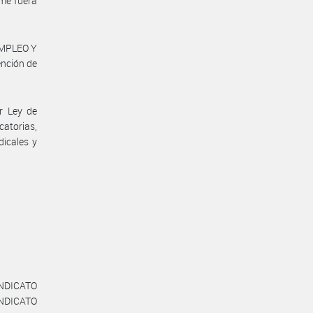
rme fuera
EMPLEO Y
nción de
r Ley de
atorias,
icales y
NDICATO
NDICATO