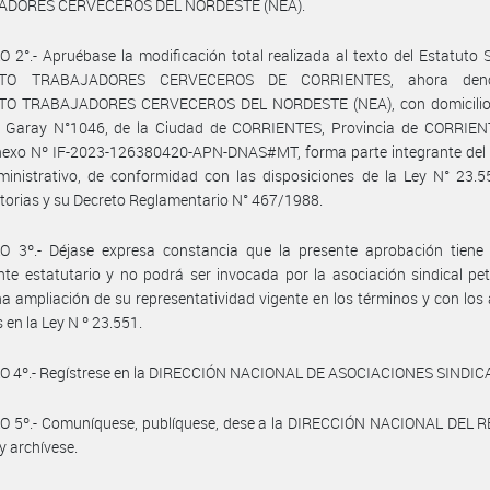
ADORES CERVECEROS DEL NORDESTE (NEA).
 2°.- Apruébase la modificación total realizada al texto del Estatuto S
ATO TRABAJADORES CERVECEROS DE CORRIENTES, ahora den
TO TRABAJADORES CERVECEROS DEL NORDESTE (NEA), con domicilio 
 Garay N°1046, de la Ciudad de CORRIENTES, Provincia de CORRIEN
exo Nº IF-2023-126380420-APN-DNAS#MT, forma parte integrante del 
inistrativo, de conformidad con las disposiciones de la Ley N° 23.5
torias y su Decreto Reglamentario N° 467/1988.
O 3º.- Déjase expresa constancia que la presente aprobación tiene 
e estatutario y no podrá ser invocada por la asociación sindical pet
 ampliación de su representatividad vigente en los términos y con los
 en la Ley N º 23.551.
O 4º.- Regístrese en la DIRECCIÓN NACIONAL DE ASOCIACIONES SINDIC
O 5º.- Comuníquese, publíquese, dese a la DIRECCIÓN NACIONAL DEL 
y archívese.