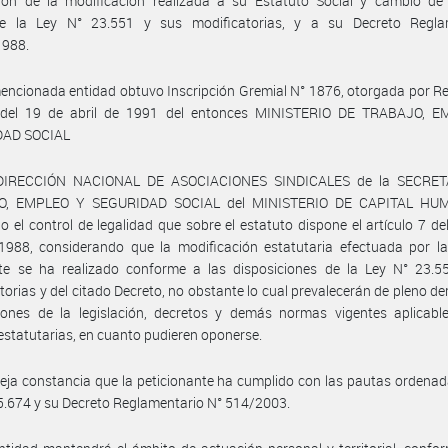
ión de la modificación realizada a su Estatuto Social y cambio de
e la Ley N° 23.551 y sus modificatorias, y a su Decreto Regla
1988.
encionada entidad obtuvo Inscripción Gremial N° 1876, otorgada por R
del 19 de abril de 1991 del entonces MINISTERIO DE TRABAJO, 
DAD SOCIAL
 DIRECCIÓN NACIONAL DE ASOCIACIONES SINDICALES de la SECRET
O, EMPLEO Y SEGURIDAD SOCIAL del MINISTERIO DE CAPITAL HU
o el control de legalidad que sobre el estatuto dispone el artículo 7 de
1988, considerando que la modificación estatutaria efectuada por la
ante se ha realizado conforme a las disposiciones de la Ley N° 23.5
torias y del citado Decreto, no obstante lo cual prevalecerán de pleno de
iones de la legislación, decretos y demás normas vigentes aplicable
statutarias, en cuanto pudieren oponerse.
eja constancia que la peticionante ha cumplido con las pautas ordenad
5.674 y su Decreto Reglamentario N° 514/2003.