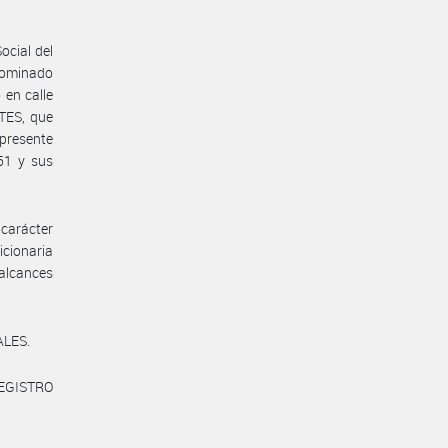
ocial del
ominado
en calle
TES, que
presente
51 y sus
carácter
icionaria
 alcances
ALES.
REGISTRO