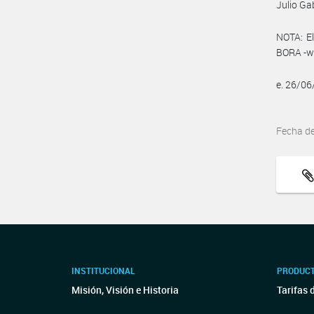
Julio Ga
NOTA: El
BORA -ww
e. 26/0
Fecha d
INSTITUCIONAL
PRODUCT
Misión, Visión e Historia
Tarifas 