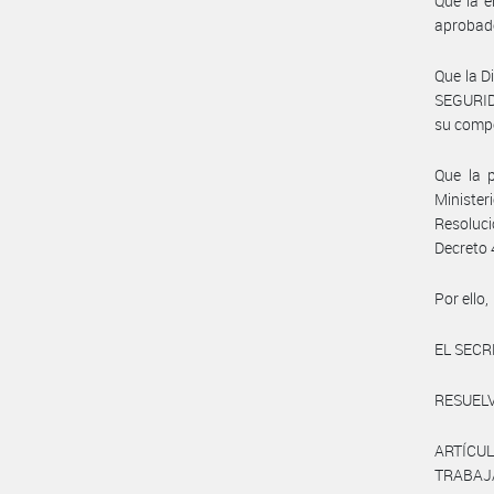
Que la e
aprobado
Que la D
SEGURID
su comp
Que la p
Ministe
Resoluc
Decreto
Por ello,
EL SECR
RESUELV
ARTÍCU
TRABAJ