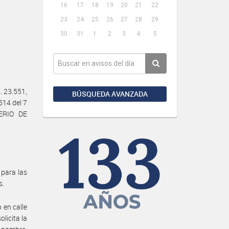
16
17
18
19
20
21
22
23
24
25
26
27
28
29
30
31
1
2
3
4
5
 23.551,
BÚSQUEDA AVANZADA
514 del 7
ERIO DE
 para las
s.
en calle
licita la