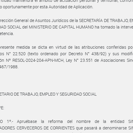
ntidad mantendrá el ámbito de actuación personal y territorial, confo
 oportunamente por esta Autoridad de Aplicación.
irección General de Asuntos Jurídicos de la SECRETARÍA DE TRABAJO, 
AD SOCIAL del MINISTERIO DE CAPITAL HUMANO ha tomado la interve
etencia.
resente medida se dicta en virtud de las atribuciones conferidas po
rios N° 22.520 (texto ordenado por Decreto N° 438/92) y sus modific
ión Nº RESOL-2024-204-APN-MCH, Ley N° 23.551 de Asociaciones Sind
 467/1988.
ETARIO DE TRABAJO, EMPLEO Y SEGURIDAD SOCIAL
E:
LO 1º.- Apruébase la reforma del nombre de la entidad SI
ADORES CERVECEROS DE CORRIENTES que pasará a denominarse SI