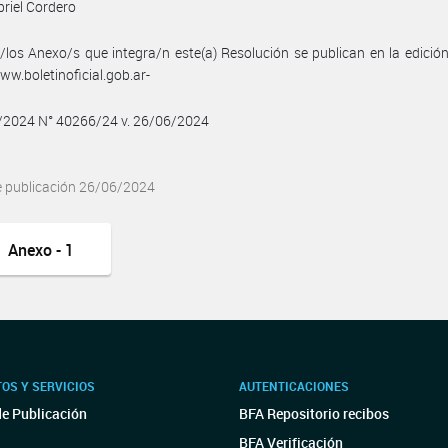
briel Cordero
/los Anexo/s que integra/n este(a) Resolución se publican en la edició
w.boletinoficial.gob.ar-
6/2024 N° 40266/24 v. 26/06/2024
e publicación 26/06/2024
Anexo - 1
OS Y SERVICIOS
AUTENTICACIONES
de Publicación
BFA Repositorio recibos
BFA Verificación