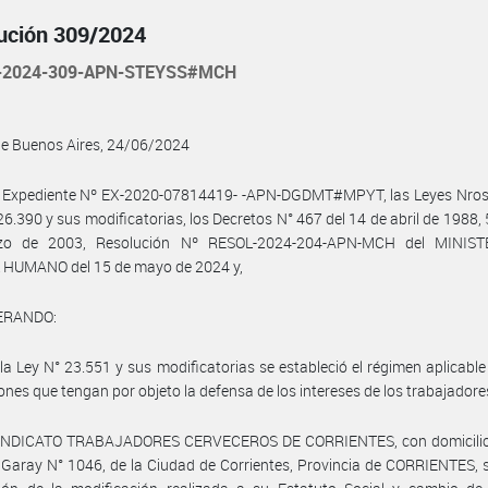
ución 309/2024
-2024-309-APN-STEYSS#MCH
de Buenos Aires, 24/06/2024
l Expediente Nº EX-2020-07814419- -APN-DGDMT#MPYT, las Leyes Nros.
26.390 y sus modificatorias, los Decretos N° 467 del 14 de abril de 1988, 
zo de 2003, Resolución Nº RESOL-2024-204-APN-MCH del MINIST
 HUMANO del 15 de mayo de 2024 y,
ERANDO:
la Ley N° 23.551 y sus modificatorias se estableció el régimen aplicable
ones que tengan por objeto la defensa de los intereses de los trabajadore
SINDICATO TRABAJADORES CERVECEROS DE CORRIENTES, con domicilio 
Garay N° 1046, de la Ciudad de Corrientes, Provincia de CORRIENTES, so