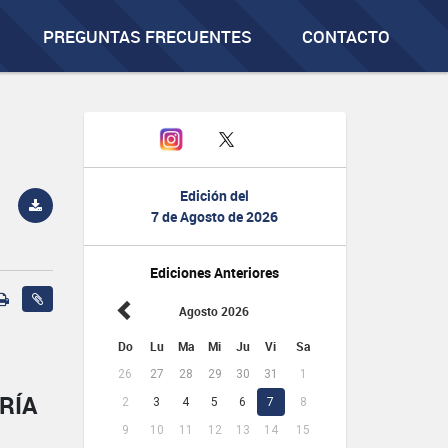
PREGUNTAS FRECUENTES
CONTACTO
Edición del
7 de Agosto de 2026
Ediciones Anteriores
Agosto 2026
Do
Lu
Ma
Mi
Ju
Vi
Sa
26
27
28
29
30
31
1
RÍA
2
3
4
5
6
7
8
9
10
11
12
13
14
15