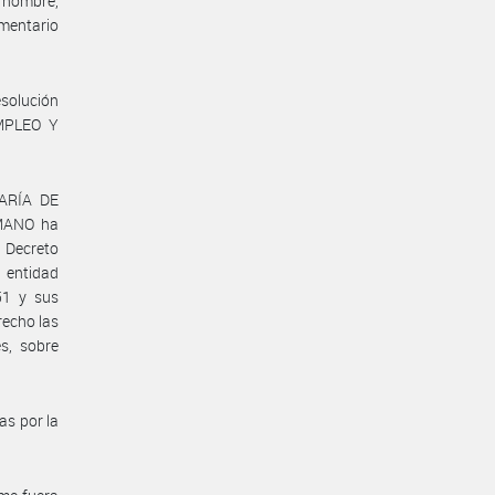
 nombre,
mentario
esolución
EMPLEO Y
ARÍA DE
MANO ha
l Decreto
 entidad
51 y sus
recho las
s, sobre
as por la