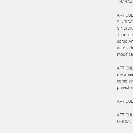
TRABAJ
ARTÍCULO
SINDIC
SINDICA
Juan de
como An
acto adm
modifica
ARTÍCUL
merament
como una
previstos
ARTÍCUL
ARTÍCUL
OFICIAL 