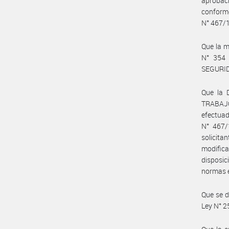
aprobac
conform
N° 467/
Que la m
N° 354 
SEGURI
Que la
TRABAJ
efectuad
N° 467/
solicit
modifica
disposic
normas e
Que se d
Ley N° 2