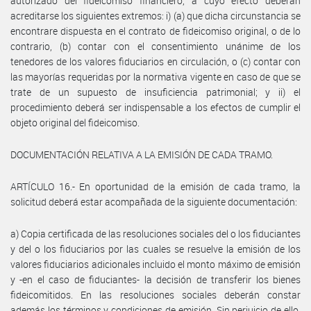
autorizado del fideicomiso financiero, a cuyo efecto deberán
acreditarse los siguientes extremos: i) (a) que dicha circunstancia se
encontrare dispuesta en el contrato de fideicomiso original, o de lo
contrario, (b) contar con el consentimiento unánime de los
tenedores de los valores fiduciarios en circulación, o (c) contar con
las mayorías requeridas por la normativa vigente en caso de que se
trate de un supuesto de insuficiencia patrimonial; y ii) el
procedimiento deberá ser indispensable a los efectos de cumplir el
objeto original del fideicomiso.
DOCUMENTACIÓN RELATIVA A LA EMISIÓN DE CADA TRAMO.
ARTÍCULO 16.- En oportunidad de la emisión de cada tramo, la
solicitud deberá estar acompañada de la siguiente documentación:
a) Copia certificada de las resoluciones sociales del o los fiduciantes
y del o los fiduciarios por las cuales se resuelve la emisión de los
valores fiduciarios adicionales incluido el monto máximo de emisión
y -en el caso de fiduciantes- la decisión de transferir los bienes
fideicomitidos. En las resoluciones sociales deberán constar
además los términos y condiciones de emisión. Sin perjuicio de ello,