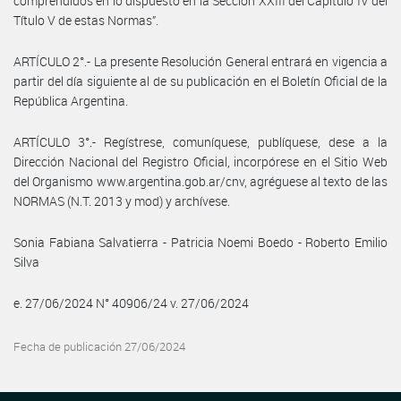
comprendidos en lo dispuesto en la Sección XXIII del Capítulo IV del
Título V de estas Normas”.
ARTÍCULO 2°.- La presente Resolución General entrará en vigencia a
partir del día siguiente al de su publicación en el Boletín Oficial de la
República Argentina.
ARTÍCULO 3°.- Regístrese, comuníquese, publíquese, dese a la
Dirección Nacional del Registro Oficial, incorpórese en el Sitio Web
del Organismo www.argentina.gob.ar/cnv, agréguese al texto de las
NORMAS (N.T. 2013 y mod) y archívese.
Sonia Fabiana Salvatierra - Patricia Noemi Boedo - Roberto Emilio
Silva
e. 27/06/2024 N° 40906/24 v. 27/06/2024
Fecha de publicación 27/06/2024