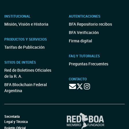
INSTITUCIONAL
AUTENTICACIONES
Misión, Visión e Historia
BFA Repositorio recibos
BFA Verificación
PRODUCTOS Y SERVICIOS
Firma digital
Tarifas de Publicación
FAQ Y TUTORIALES
SITIOS DE INTERÉS
Preguntas Frecuentes
Red de Boletines Oficiales
de la R. A.
CONTACTO
BFA Blockchain Federal
Argentina
Secretaría
Legal y Técnica
Boletín Oficial