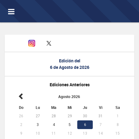
Toggle
navigation
Edición del
6 de Agosto de 2026
Ediciones Anteriores
Agosto 2026
Do
Lu
Ma
Mi
Ju
Vi
Sa
26
27
28
29
30
31
1
2
3
4
5
6
7
8
9
10
11
12
13
14
15