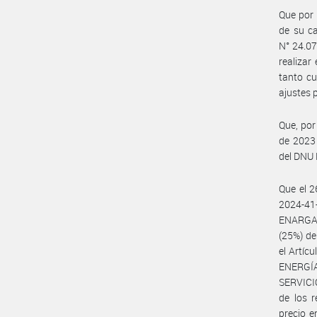
Que por 
de su ca
N° 24.07
realizar
tanto cu
ajustes 
Que, por
de 2023 
del DNU 
Que el 
2024-41-
ENARGAS
(25%) de
el Artíc
ENERGÍ
SERVICIO
de los r
precio e