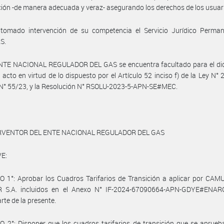
ión -de manera adecuada y veraz- asegurando los derechos de los usuar
tomado intervención de su competencia el Servicio Jurídico Perman
S.
ENTE NACIONAL REGULADOR DEL GAS se encuentra facultado para el dic
 acto en virtud de lo dispuesto por el Artículo 52 inciso f) de la Ley N° 2
 N° 55/23, y la Resolución N° RSOLU-2023-5-APN-SE#MEC.
ERVENTOR DEL ENTE NACIONAL REGULADOR DEL GAS
E:
 1°: Aprobar los Cuadros Tarifarios de Transición a aplicar por CAM
 S.A. incluidos en el Anexo N° IF-2024-67090664-APN-GDYE#ENA
rte de la presente.
 2°: Disponer que los cuadros tarifarios de transición que se aprueb