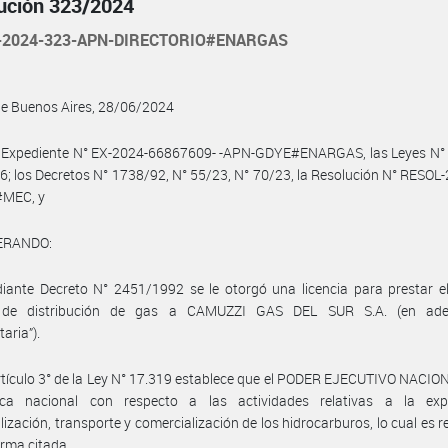
ución 323/2024
-2024-323-APN-DIRECTORIO#ENARGAS
de Buenos Aires, 28/06/2024
l Expediente N° EX-2024-66867609- -APN-GDYE#ENARGAS, las Leyes N° 
6; los Decretos N° 1738/92, N° 55/23, N° 70/23, la Resolución N° RESOL
MEC, y
ERANDO:
ante Decreto N° 2451/1992 se le otorgó una licencia para prestar el
 de distribución de gas a CAMUZZI GAS DEL SUR S.A. (en ade
taria”).
rtículo 3° de la Ley N° 17.319 establece que el PODER EJECUTIVO NACION
tica nacional con respecto a las actividades relativas a la expl
alización, transporte y comercialización de los hidrocarburos, lo cual es 
orma citada.