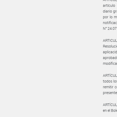
artículo
diario g
por lo m
notifica
N° 24.07
ARTICUL
Resoluc
aplicaci
aprobad
modifica
ARTÍCULO
todos lo
remitir 
presente
ARTÍCULO
en el Bol