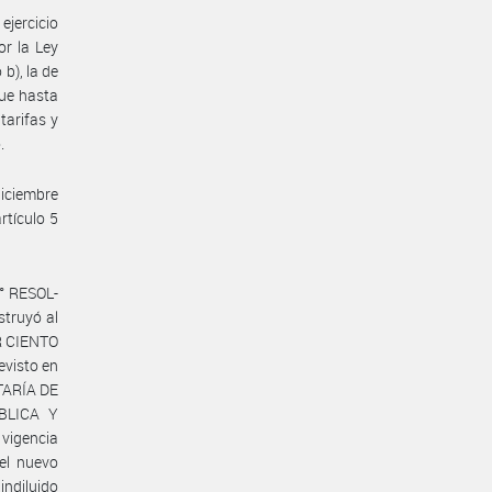
ejercicio
or la Ley
b), la de
que hasta
tarifas y
.
diciembre
tículo 5
° RESOL-
struyó al
R CIENTO
evisto en
ETARÍA DE
BLICA Y
 vigencia
 el nuevo
indiluido