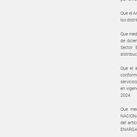
Que el A
los dist
Que medi
de dicie
Sector 
distribu
Que el a
conforme
servicio
en vigen
2024.
Que med
NACIONA
del artí
ENARGA