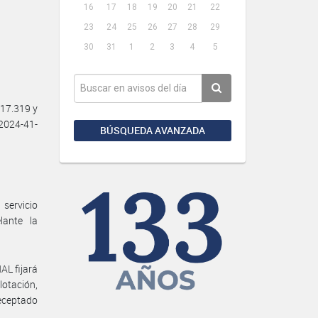
16
17
18
19
20
21
22
23
24
25
26
27
28
29
30
31
1
2
3
4
5
17.319 y
-2024-41-
BÚSQUEDA AVANZADA
 servicio
lante la
AL fijará
otación,
receptado