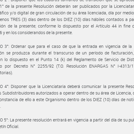
 1° de la presente Resolución deberán ser publicados por la Licenciata
ráfico y/o digital de gran circulación de su área licenciada, día por medi
enos TRES (3) días dentro de los DIEZ (10) días hábiles contados a par
ción de la presente; conforme lo dispuesto por el Artículo 44 in fine 
6 y en los considerandos de la presente.
O 3°: Ordenar que para el caso de que la entrada en vigencia de la 
ión se produzca durante el transcurso de un período de facturación,
ón lo dispuesto en el Punto 14 (k) del Reglamento de Servicio de Dist
o por Decreto N° 2255/92 (T.O. Resolución ENARGAS N° I-4313/
torias).
 4°: Disponer que la Licenciataria deberá comunicar la presente Res
s Subdistribuidores autorizados a operar dentro de su área de Licencia,
constancia de ello a este Organismo dentro de los DIEZ (10) días de noti
.
 5°: La presente resolución entrará en vigencia a partir del día de su pu
etín Oficial.