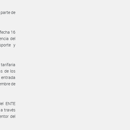
 parte de
 fecha 16
encia del
sporte y
tarifaria
as de los
a entrada
iembre de
del ENTE
a través
entor del