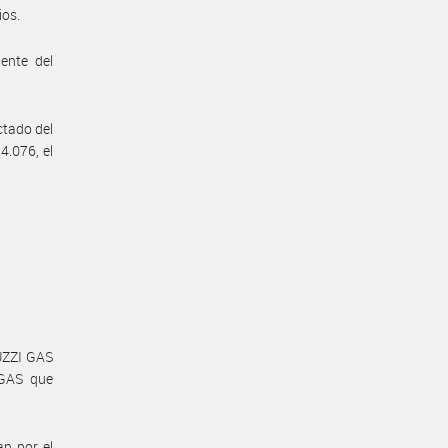
ios.
ente del
tado del
4.076, el
UZZI GAS
RGAS que
an por el