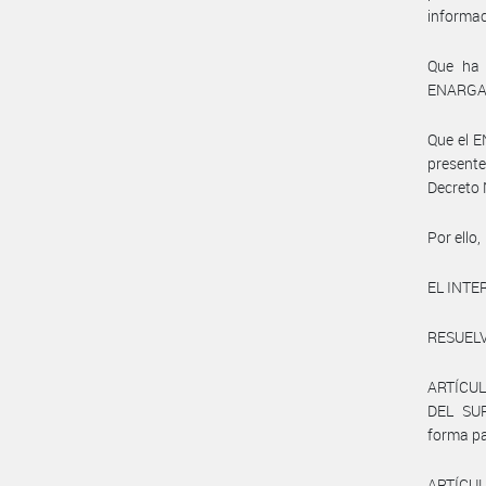
informac
Que ha 
ENARGA
Que el 
presente
Decreto
Por ello,
EL INT
RESUELV
ARTÍCULO
DEL SUR
forma pa
ARTÍCULO