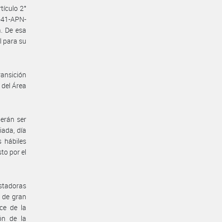
tículo 2°
-41-APN-
. De esa
l para su
ransición
 del Área
berán ser
iada, día
 hábiles
to por el
stadoras
s de gran
ce de la
ón de la