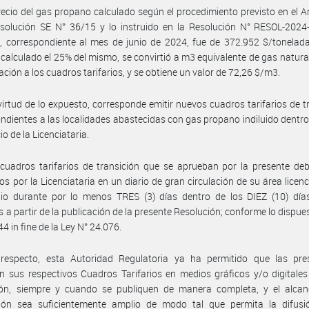
recio del gas propano calculado según el procedimiento previsto en el Ar
esolución SE N° 36/15 y lo instruido en la Resolución N° RESOL-2024
 correspondiente al mes de junio de 2024, fue de 372.952 $/tonelada
calculado el 25% del mismo, se convirtió a m3 equivalente de gas natura
ación a los cuadros tarifarios, y se obtiene un valor de 72,26 $/m3.
virtud de lo expuesto, corresponde emitir nuevos cuadros tarifarios de t
ndientes a las localidades abastecidas con gas propano indiluido dentro
io de la Licenciataria.
cuadros tarifarios de transición que se aprueban por la presente de
os por la Licenciataria en un diario de gran circulación de su área licenc
io durante por lo menos TRES (3) días dentro de los DIEZ (10) días
 a partir de la publicación de la presente Resolución; conforme lo dispues
44 in fine de la Ley N° 24.076.
 respecto, esta Autoridad Regulatoria ya ha permitido que las pre
n sus respectivos Cuadros Tarifarios en medios gráficos y/o digitale
ción, siempre y cuando se publiquen de manera completa, y el alcan
ción sea suficientemente amplio de modo tal que permita la difusi