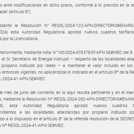
s ante modificaciones en dicho precio, conforme a lo previsto en la r
da” (artículo 8°).
iante la Resolución N° RESOL-2024-122-APN-DIRECTORIO#ENARG
024) esta Autoridad Regulatoria aprobó nuevos cuadros tarifari
 por la Licenciataria.
steriormente, mediante nota N° NO-2024-47637635-APN-SE#MEC del 8
 el Sr. Secretario de Energía instruyó – respecto de las localidades ab
 propano indiluido por redes – a mantener el valor incluido en los
os entonces vigentes, no aplicándose lo indicado en el artículo 8º de la R
L-2024-41-APN-SE#MEC.
el mes de junio del corriente, en lo aquí resulta pertinente y en el ma
to, mediante la Resolución Nº RESOL-2024-262-APN-DIRECTORIO#ENARG
24), esta Autoridad Regulatoria aprobó nuevos cuadros tar
ondientes a las localidades abastecidas por propano indiluido po
do a lo dispuesto en el artículo 8° de la referida resolución de la SECR
 Nº RESOL-2024-41-APN-SE#MEC.