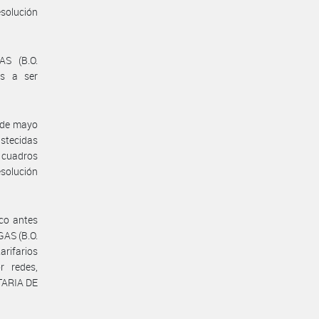
esolución
AS (B.O.
os a ser
 de mayo
astecidas
 cuadros
esolución
rco antes
AS (B.O.
ifarios
r redes,
ETARIA DE