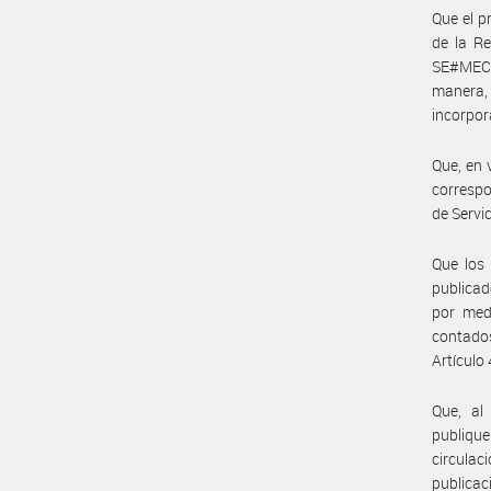
Que el p
de la R
SE#MEC,
manera, 
incorpor
Que, en 
correspo
de Servic
Que los 
publicad
por med
contados
Artículo 
Que, al
publique
circula
publica