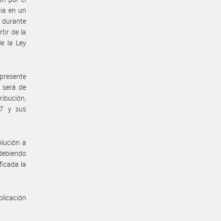
ria en un
o durante
tir de la
de la Ley
presente
 será de
ribución,
17 y sus
olución a
 debiendo
ficada la
blicación