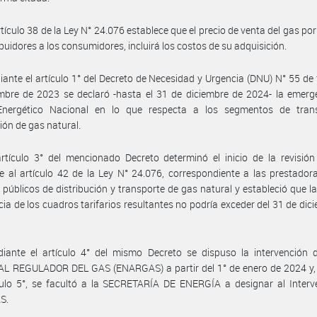
rtículo 38 de la Ley N° 24.076 establece que el precio de venta del gas por
ribuidores a los consumidores, incluirá los costos de su adquisición.
ante el artículo 1° del Decreto de Necesidad y Urgencia (DNU) N° 55 de
mbre de 2023 se declaró -hasta el 31 de diciembre de 2024- la emerg
Energético Nacional en lo que respecta a los segmentos de tran
ción de gas natural.
rtículo 3° del mencionado Decreto determinó el inicio de la revisión 
 al artículo 42 de la Ley N° 24.076, correspondiente a las prestador
s públicos de distribución y transporte de gas natural y estableció que l
cia de los cuadros tarifarios resultantes no podría exceder del 31 de dic
iante el artículo 4° del mismo Decreto se dispuso la intervención 
L REGULADOR DEL GAS (ENARGAS) a partir del 1° de enero de 2024 y, 
culo 5°, se facultó a la SECRETARÍA DE ENERGÍA a designar al Interv
S.