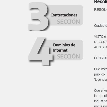
Resol
RESOL
Ciudad 
VISTO e
N° 24.07
APN-SE#
CONSID
Que medi
público
“Licencia
Que el A
la polí
industri
por la n