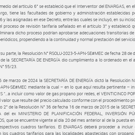
medio del artículo 6° se estableció que el Interventor del ENARGAS, en el 
rgo, tiene las facultades de gobierno y administración establecidas p
6 y las asignadas en ese Decreto, entre las cuales se incluyó, en su inciso 
 el proceso de revisión tarifaria señalado en el artículo 3° y estableció 
lminara dicho proceso podrían aprobarse adecuaciones transitorias de 
periódicos, propendiendo a la continuidad y normal prestación del servicio
 su parte, la Resolución N° RSOLU-2023-5-APN-SE#MEC de fecha 28 de 
de la SECRETARÍA DE ENERGÍA dio cumplimiento a lo ordenado en el ar
N° 55/23.
26 de marzo de 2024 la SECRETARÍA DE ENERGÍA dictó la Resolución N
APN-SE#MEC mediante la cual – en lo que aquí resulta pertinente – in
 “…a incluir como valor de gas propano por redes, el VEINTICINCO PO
l valor que resulte del precio calculado conforme con el procedimiento pr
ulo 2° de la Resolución N° 36 de fecha 16 de marzo de 2015 de la SECR
A del ex MINISTERIO DE PLANIFICACIÓN FEDERAL, INVERSIÓN PÚ
S, que se encuentre vigente al día 20 del mes anterior al de la puesta en
espectivos cuadros tarifarios. El ENARGAS deberá proceder a incluir
n los cuadros tarifarios para las localidades abastecidas con propano 