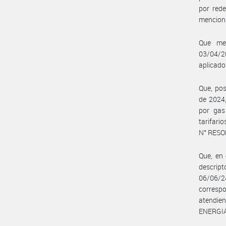
por rede
menciona
Que med
03/04/2
aplicados
Que, po
de 2024,
por gas
tarifari
N° RESO
Que, en 
descrip
06/06/
corresp
atendien
ENERGIA