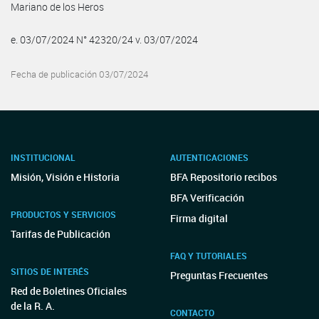
Mariano de los Heros
e. 03/07/2024 N° 42320/24 v. 03/07/2024
Fecha de publicación 03/07/2024
INSTITUCIONAL
AUTENTICACIONES
Misión, Visión e Historia
BFA Repositorio recibos
BFA Verificación
PRODUCTOS Y SERVICIOS
Firma digital
Tarifas de Publicación
FAQ Y TUTORIALES
SITIOS DE INTERÉS
Preguntas Frecuentes
Red de Boletines Oficiales
de la R. A.
CONTACTO