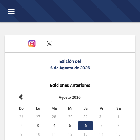
Toggle
navigation
Edición del
6 de Agosto de 2026
Ediciones Anteriores
Agosto 2026
Do
Lu
Ma
Mi
Ju
Vi
Sa
26
27
28
29
30
31
1
2
3
4
5
6
7
8
9
10
11
12
13
14
15