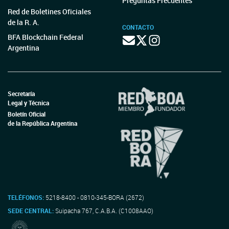
Preguntas Frecuentes
Red de Boletines Oficiales
de la R. A.
CONTACTO
BFA Blockchain Federal
Argentina
Secretaría
Legal y Técnica
Boletín Oficial
de la República Argentina
TELÉFONOS:
5218-8400 - 0810-345-BORA (2672)
SEDE CENTRAL:
Suipacha 767, C.A.B.A. (C1008AAO)