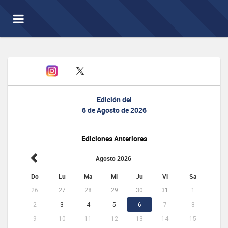
Toggle
navigation
Edición del
6 de Agosto de 2026
Ediciones Anteriores
Agosto 2026
Do
Lu
Ma
Mi
Ju
Vi
Sa
26
27
28
29
30
31
1
2
3
4
5
6
7
8
9
10
11
12
13
14
15