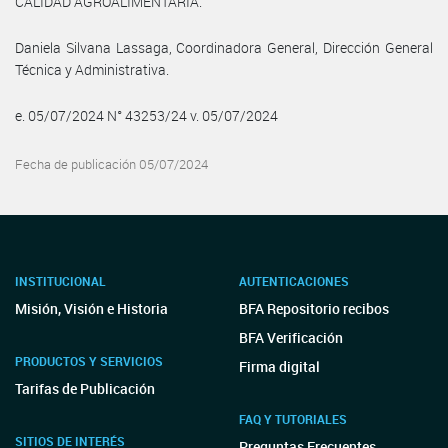
CALIDAD AGROALIMENTARIA.
Daniela Silvana Lassaga, Coordinadora General, Dirección General
Técnica y Administrativa.
e. 05/07/2024 N° 43253/24 v. 05/07/2024
Fecha de publicación 05/07/2024
INSTITUCIONAL
AUTENTICACIONES
Misión, Visión e Historia
BFA Repositorio recibos
BFA Verificación
PRODUCTOS Y SERVICIOS
Firma digital
Tarifas de Publicación
FAQ Y TUTORIALES
SITIOS DE INTERÉS
Preguntas Frecuentes