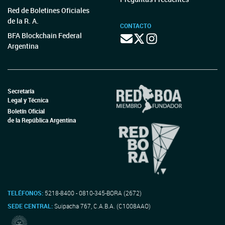
Red de Boletines Oficiales
de la R. A.
CONTACTO
BFA Blockchain Federal
Argentina
Secretaría
Legal y Técnica
Boletín Oficial
de la República Argentina
TELÉFONOS:
5218-8400 - 0810-345-BORA (2672)
SEDE CENTRAL:
Suipacha 767, C.A.B.A. (C1008AAO)