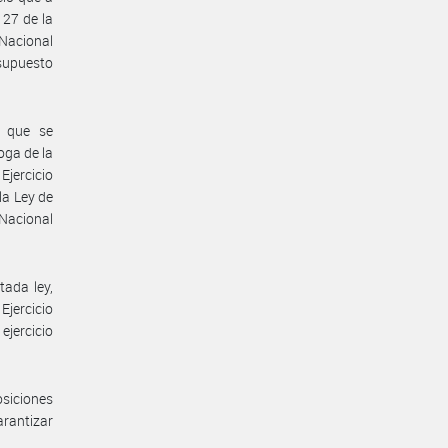
 27 de la
 Nacional
esupuesto
a que se
oga de la
Ejercicio
la Ley de
Nacional
tada ley,
Ejercicio
ejercicio
siciones
arantizar