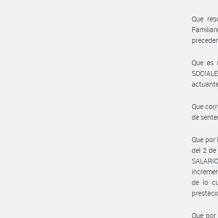
Que res
Familiar
preceden
Que es 
SOCIALE
actuante
Que corr
de senten
Que por 
del 2 d
SALARI
incremen
de lo c
prestaci
Que por