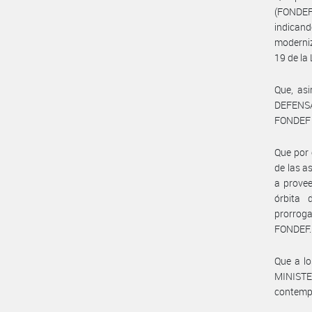
(FONDEF)
indican
moderniz
19 de la
Que, as
DEFENSA
FONDEF y
Que por 
de las a
a provee
órbita 
prorroga
FONDEF.
Que a lo
MINISTE
contempl