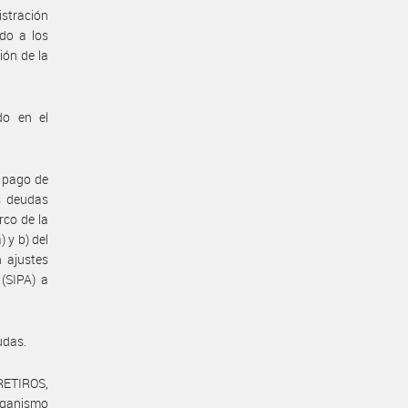
istración
ado a los
ión de la
do en el
l pago de
as deudas
rco de la
 y b) del
 ajustes
 (SIPA) a
udas.
 RETIROS,
ganismo