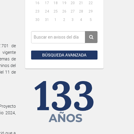
16
17
18
19
20
21
22
23
24
25
26
27
28
29
30
31
1
2
3
4
5
7.701 de
 vigente
BÚSQUEDA AVANZADA
temas de
minos del
del 11 de
 Proyecto
io 2024,
ció que a