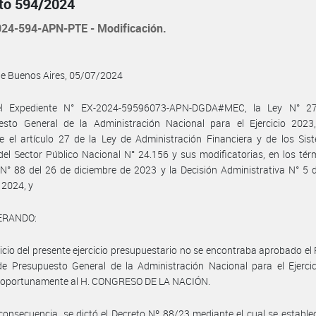
to 594/2024
24-594-APN-PTE - Modificación.
de Buenos Aires, 05/07/2024
l Expediente N° EX-2024-59596073-APN-DGDA#MEC, la Ley N° 2
esto General de la Administración Nacional para el Ejercicio 2023,
 el artículo 27 de la Ley de Administración Financiera y de los Sis
del Sector Público Nacional N° 24.156 y sus modificatorias, en los tér
N° 88 del 26 de diciembre de 2023 y la Decisión Administrativa N° 5 
 2024, y
ERANDO:
nicio del presente ejercicio presupuestario no se encontraba aprobado el
e Presupuesto General de la Administración Nacional para el Ejercic
o oportunamente al H. CONGRESO DE LA NACIÓN.
consecuencia, se dictó el Decreto Nº 88/23 mediante el cual se estable