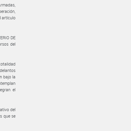
 Armadas,
eración,
 artículo
TERIO DE
rsos del
totalidad
adelantos
n bajo la
ntemplan
egran el
ativo del
s que se