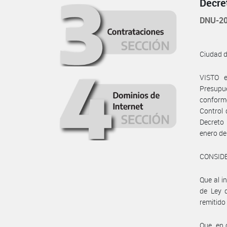
Decre
DNU-20
Ciudad 
VISTO e
Presupu
conforme
Control 
Decreto 
enero de
CONSID
Que al i
de Ley d
remitid
Que, en 