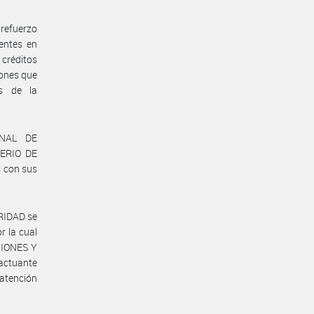
 refuerzo
gentes en
 créditos
iones que
es de la
ONAL DE
TERIO DE
s con sus
RIDAD se
r la cual
CIONES Y
actuante
 atención