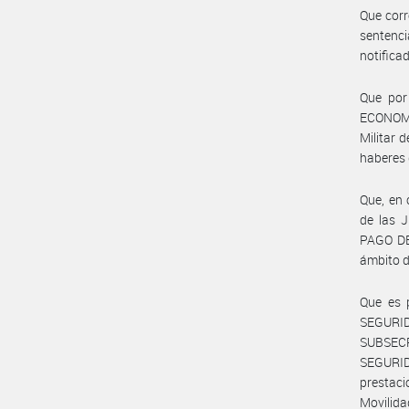
Que corr
sentenc
notificad
Que por
ECONOMÍ
Militar 
haberes 
Que, en 
de las 
PAGO DE
ámbito 
Que es 
SEGURID
SUBSEC
SEGURI
prestaci
Movilida