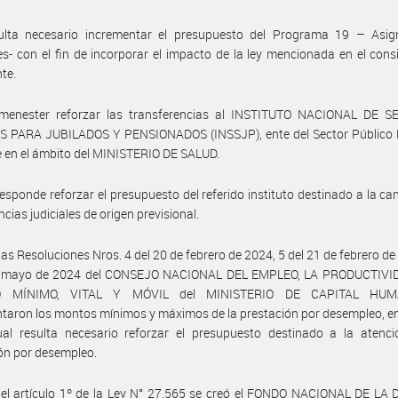
ulta necesario incrementar el presupuesto del Programa 19 – Asig
es- con el fin de incorporar el impacto de la ley mencionada en el con
te.
menester reforzar las transferencias al INSTITUTO NACIONAL DE S
S PARA JUBILADOS Y PENSIONADOS (INSSJP), ente del Sector Público 
 en el ámbito del MINISTERIO DE SALUD.
esponde reforzar el presupuesto del referido instituto destinado a la ca
cias judiciales de origen previsional.
las Resoluciones Nros. 4 del 20 de febrero de 2024, 5 del 21 de febrero de
e mayo de 2024 del CONSEJO NACIONAL DEL EMPLEO, LA PRODUCTIVI
O MÍNIMO, VITAL Y MÓVIL del MINISTERIO DE CAPITAL HU
taron los montos mínimos y máximos de la prestación por desempleo, e
ual resulta necesario reforzar el presupuesto destinado a la atenci
ón por desempleo.
 el artículo 1º de la Ley N° 27.565 se creó el FONDO NACIONAL DE LA