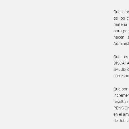
Que la p
de los c
materia 
para pag
hacen a
Administ
Que es
DISCAPA
SALUD, c
correspo
Que por
incremen
resulta
PENSION
en el ám
de Jubil