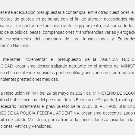
resente adecuación presupuestaria contempla, entre otras cuestiones, el
réditos de gastos en personal, con el fin de atender necesidades vi
salarial, de gastos de funcionamiento, equipamiento, así como de los
o de subsidios, becas, compensaciones, transferencias varias y erogac
l cumplimiento del cometido de las Jurisdicciones y Entidad
ración Nacional.
 menester incrementar el presupuesto de la AGENCIA NACI
CIDAD, organismo descentralizado actuante en el ámbito del MINIS
on el fin de atender subsidios por hemofilia y pensiones no contributiva
ndientes prestaciones médicas.
 la Resolución N° 441 del 29 de mayo de 2024 del MINISTERIO DE SEGU
tó el haber mensual del personal de las Fuerzas de Seguridad, razón po
 necesario incrementar el presupuesto de la CAJA DE RETIROS, JUBILA
ES DE LA POLICÍA FEDERAL ARGENTINA, organismo descentralizado 
bito del citado Ministerio, para afrontar las necesidades asociadas a la
aciones, Retiros y Pensiones.