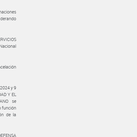
naciones
siderando
ERVICIOS
Nacional
ncelación
 2024 y 9
DAD Y EL
MANO se
n función
ón de la
 DEFENSA