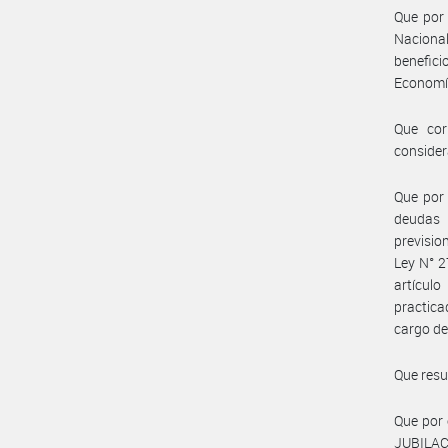
Que por 
Nacional
benefici
Economía
Que cor
consider
Que por 
deudas p
previsio
Ley N° 2
artículo
practica
cargo de
Que resu
Que por 
JUBILA