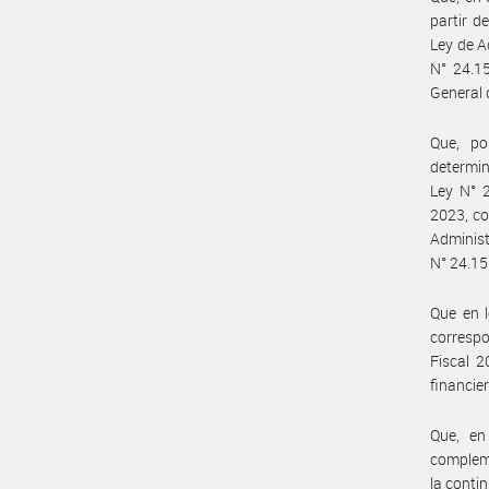
partir d
Ley de A
N° 24.15
General 
Que, po
determin
Ley N° 2
2023, co
Adminis
N° 24.15
Que en l
correspo
Fiscal 2
financie
Que, en
compleme
la conti