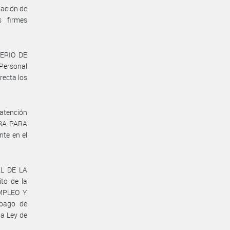
lación de
s firmes
TERIO DE
Personal
recta los
 atención
ERA PARA
te en el
AL DE LA
to de la
MPLEO Y
pago de
la Ley de