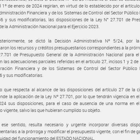
el 1º de enero de 2024 regirían, en virtud de lo establecido por el artículo
dministración Financiera y de los Sistemas de Control del Sector Público
6 y sus modificatorias, las disposiciones de la Ley N° 27.701 de Pr
de la Administración Nacional para el Ejercicio 2023.
steriormente, se dictó la Decisión Administrativa Nº 5/24, por l
aron los recursos y créditos presupuestarios correspondientes a la prórr
7.701 de Presupuesto General de la Administración Nacional para el 
n las adecuaciones parciales referidas en el artículo 27, incisos 1 y 2 de 
tración Financiera y de los Sistemas de Control del Sector Público 
6 y sus modificatorias.
o que respecta al alcance de las disposiciones del artículo 27 de la ci
nde la aplicación de la Ley Nº 27.701, por lo que tendrán vigencia en el 
024 sus disposiciones, para el caso de ausencia de una norma en el 
ro vigente, salvo las que hubieran cumplido su objeto.
 ese sentido, resulta necesario y urgente incorporar diversas dispo
ntarias a la prórroga y modificar el presupuesto vigente, con el fin de g
nuidad del funcionamiento del ESTADO NACIONAL.