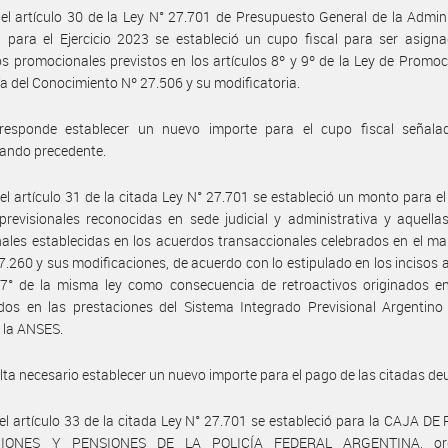
el artículo 30 de la Ley N° 27.701 de Presupuesto General de la Admin
 para el Ejercicio 2023 se estableció un cupo fiscal para ser asign
os promocionales previstos en los artículos 8º y 9º de la Ley de Promoc
 del Conocimiento Nº 27.506 y su modificatoria.
responde establecer un nuevo importe para el cupo fiscal señala
ando precedente.
el artículo 31 de la citada Ley N° 27.701 se estableció un monto para e
revisionales reconocidas en sede judicial y administrativa y aquell
nales establecidas en los acuerdos transaccionales celebrados en el ma
7.260 y sus modificaciones, de acuerdo con lo estipulado en los incisos a)
 7° de la misma ley como consecuencia de retroactivos originados en
dos en las prestaciones del Sistema Integrado Previsional Argentino
 la ANSES.
lta necesario establecer un nuevo importe para el pago de las citadas de
el artículo 33 de la citada Ley N° 27.701 se estableció para la CAJA DE
CIONES Y PENSIONES DE LA POLICÍA FEDERAL ARGENTINA, or