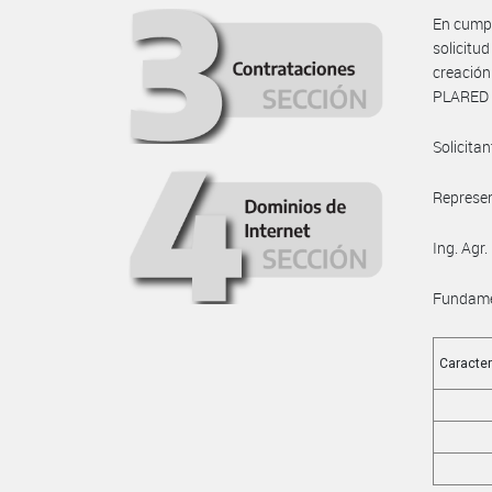
En cumpl
solicitu
creación
PLARED 
Solicit
Represen
Ing. Agr
Fundame
Caracter