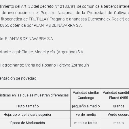
imiento del Art. 32 del Decreto Nº 2183/91, se comunica a terceros inter
d de inscripción en el Registro Nacional de la Propiedad de Cultivar
 fitogenética de FRUTILLA ( Fragaria x ananassa Duchesne ex Rosier) 
0955 obtenida por PLANTAS DE NAVARRA S.A.
ante: PLANTAS DE NAVARRA S.A.
tante legal: Clarke, Modet y cía. (Argentina) S.A.
. Patrocinante: María del Rosario Pereyra Zorraquin
ntación de novedad:
Variedad similar
Variedad candi
ísticas en las que se muestran diferencias
Candonga
Plared 0955
Fruto: tamaño
pequeño a medio
Grande
Hoja: color de la cara superior
verde medio
Verde oscur
Época de Maduración
media a tardía
medio