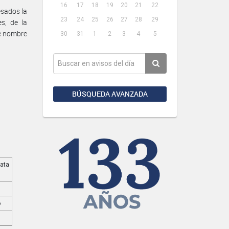
16
17
18
19
20
21
22
esados la
23
24
25
26
27
28
29
es, de la
de nombre
30
31
1
2
3
4
5
BÚSQUEDA AVANZADA
data
o