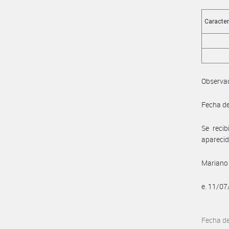
Caracter
Observac
Fecha de
Se reci
aparecid
Mariano 
e. 11/0
Fecha d