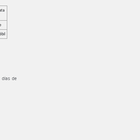
ata
e
bil
 días de