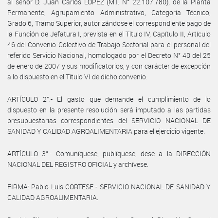
al señor D. Juan Carlos LÓPEZ (M.I. N° 22.107.780), de la Planta
Permanente, Agrupamiento Administrativo, Categoría Técnico,
Grado 6, Tramo Superior, autorizándose el correspondiente pago de
la Función de Jefatura I, prevista en el Título IV, Capítulo II, Artículo
46 del Convenio Colectivo de Trabajo Sectorial para el personal del
referido Servicio Nacional, homologado por el Decreto N° 40 del 25
de enero de 2007 y sus modificatorios, y con carácter de excepción
a lo dispuesto en el Título VI de dicho convenio.
ARTÍCULO 2°.- El gasto que demande el cumplimiento de lo
dispuesto en la presente resolución será imputado a las partidas
presupuestarias correspondientes del SERVICIO NACIONAL DE
SANIDAD Y CALIDAD AGROALIMENTARIA para el ejercicio vigente.
ARTÍCULO 3°.- Comuníquese, publíquese, dese a la DIRECCIÓN
NACIONAL DEL REGISTRO OFICIAL y archívese.
FIRMA: Pablo Luis CORTESE - SERVICIO NACIONAL DE SANIDAD Y
CALIDAD AGROALIMENTARIA.