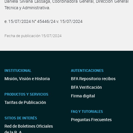
Daniela Silvana Lassaga, Coordinadora General, Dirección General
Técnica y Administrativa.
e. 15/07/2024 N° 45446/24 v. 15/07/2024
Fecha de publicación 15/07/2024
INSTITUCIONAL
AUTENTICACIONES
Misión, Visión e Historia
BFA Repositorio recibos
BFA Verificación
PRODUCTOS Y SERVICIOS
Firma digital
Tarifas de Publicación
FAQ Y TUTORIALES
SITIOS DE INTERÉS
Preguntas Frecuentes
Red de Boletines Oficiales
de la R. A.