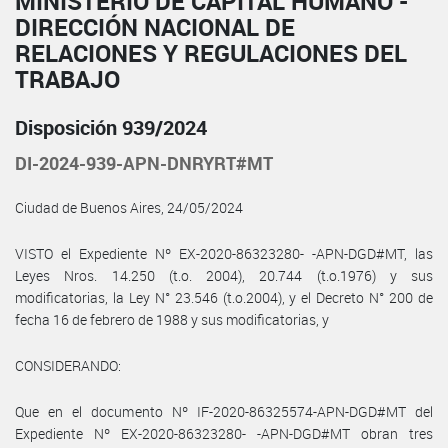
MINISTERIO DE CAPITAL HUMANO -
DIRECCIÓN NACIONAL DE
RELACIONES Y REGULACIONES DEL
TRABAJO
Disposición 939/2024
DI-2024-939-APN-DNRYRT#MT
Ciudad de Buenos Aires, 24/05/2024
VISTO el Expediente Nº EX-2020-86323280- -APN-DGD#MT, las
Leyes Nros. 14.250 (t.o. 2004), 20.744 (t.o.1976) y sus
modificatorias, la Ley N° 23.546 (t.o.2004), y el Decreto N° 200 de
fecha 16 de febrero de 1988 y sus modificatorias, y
CONSIDERANDO:
Que en el documento Nº IF-2020-86325574-APN-DGD#MT del
Expediente Nº EX-2020-86323280- -APN-DGD#MT obran tres