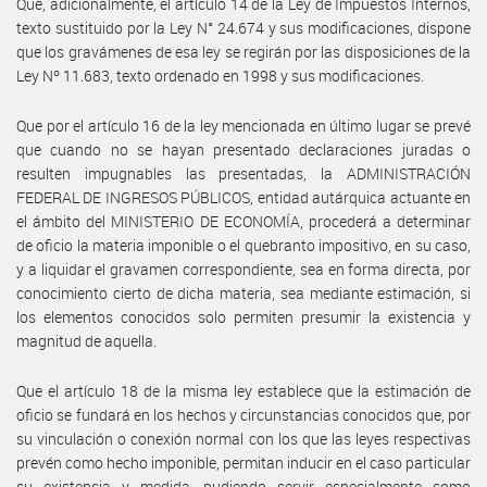
Que, adicionalmente, el artículo 14 de la Ley de Impuestos Internos,
texto sustituido por la Ley N° 24.674 y sus modificaciones, dispone
que los gravámenes de esa ley se regirán por las disposiciones de la
Ley Nº 11.683, texto ordenado en 1998 y sus modificaciones.
Que por el artículo 16 de la ley mencionada en último lugar se prevé
que cuando no se hayan presentado declaraciones juradas o
resulten impugnables las presentadas, la ADMINISTRACIÓN
FEDERAL DE INGRESOS PÚBLICOS, entidad autárquica actuante en
el ámbito del MINISTERIO DE ECONOMÍA, procederá a determinar
de oficio la materia imponible o el quebranto impositivo, en su caso,
y a liquidar el gravamen correspondiente, sea en forma directa, por
conocimiento cierto de dicha materia, sea mediante estimación, si
los elementos conocidos solo permiten presumir la existencia y
magnitud de aquella.
Que el artículo 18 de la misma ley establece que la estimación de
oficio se fundará en los hechos y circunstancias conocidos que, por
su vinculación o conexión normal con los que las leyes respectivas
prevén como hecho imponible, permitan inducir en el caso particular
su existencia y medida, pudiendo servir especialmente como