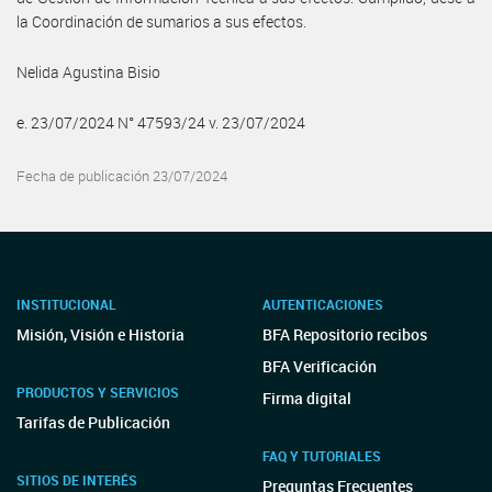
la Coordinación de sumarios a sus efectos.
Nelida Agustina Bisio
e. 23/07/2024 N° 47593/24 v. 23/07/2024
Fecha de publicación 23/07/2024
INSTITUCIONAL
AUTENTICACIONES
Misión, Visión e Historia
BFA Repositorio recibos
BFA Verificación
PRODUCTOS Y SERVICIOS
Firma digital
Tarifas de Publicación
FAQ Y TUTORIALES
SITIOS DE INTERÉS
Preguntas Frecuentes