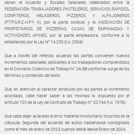
obran el Acuerdo y Escalas Salariales celebrados entre la
FEDERACIÓN TRABAJADORES PASTELEROS, SERVICIOS RÁPIDOS,
CONFITEROS, HELADEROS, PIZZEROS Y ALFAJOREROS
(F.T.P.S.R.C.H.P.Y A), por la parte sindical, y la ASOCIACIÓN DE
PROPIETARIOS DE PIZZERÍAS, CASAS DE EMPANADAS Y
ACTIVIDADES AFINES, por la parte empleadora, conforme a lo
establecido por la Ley N° 14.250 (t.o. 2004).
Que a través del referido acuerdo las partes convienen nuevos
incrementos salariales, aplicables a los trabajadores comprendidos
en el Convenio Colectivo de Trabajo N° 24/88 conforme surge de los
términos y contenido del texto.
Que, en atención al carácter atribuido por las partes al incremento
acordado, cabe hacer saber a las mismas lo dispuesto por el
artículo 103 de la Ley de Contrato de Trabajo N° 20.744 (t.o. 1976).
Que cabe dejar aclarado el error material involuntario incurrido en la
cláusula Segunda del acuerdo de autos habiéndose consignado
como el mes de enero de 2023 cuando debía leerse Enero de 2024.