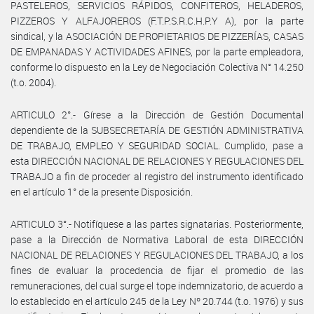
PASTELEROS, SERVICIOS RÁPIDOS, CONFITEROS, HELADEROS,
PIZZEROS Y ALFAJOREROS (F.T.P.S.R.C.H.P.Y A), por la parte
sindical, y la ASOCIACIÓN DE PROPIETARIOS DE PIZZERÍAS, CASAS
DE EMPANADAS Y ACTIVIDADES AFINES, por la parte empleadora,
conforme lo dispuesto en la Ley de Negociación Colectiva N° 14.250
(t.o. 2004).
ARTICULO 2°.- Gírese a la Dirección de Gestión Documental
dependiente de la SUBSECRETARÍA DE GESTIÓN ADMINISTRATIVA
DE TRABAJO, EMPLEO Y SEGURIDAD SOCIAL. Cumplido, pase a
esta DIRECCIÓN NACIONAL DE RELACIONES Y REGULACIONES DEL
TRABAJO a fin de proceder al registro del instrumento identificado
en el artículo 1° de la presente Disposición.
ARTICULO 3°.- Notifíquese a las partes signatarias. Posteriormente,
pase a la Dirección de Normativa Laboral de esta DIRECCIÓN
NACIONAL DE RELACIONES Y REGULACIONES DEL TRABAJO, a los
fines de evaluar la procedencia de fijar el promedio de las
remuneraciones, del cual surge el tope indemnizatorio, de acuerdo a
lo establecido en el artículo 245 de la Ley Nº 20.744 (t.o. 1976) y sus