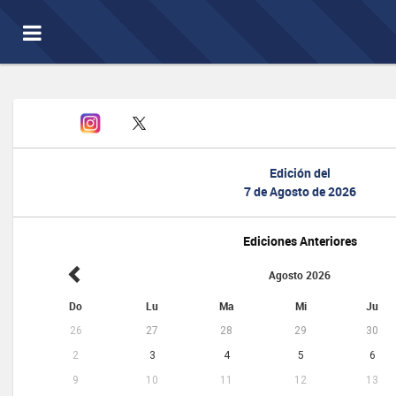
Toggle
navigation
Edición del
7 de Agosto de 2026
Ediciones Anteriores
Agosto 2026
Do
Lu
Ma
Mi
Ju
26
27
28
29
30
2
3
4
5
6
9
10
11
12
13