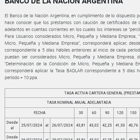
BANCO DE LA NACIÓN ARGENTINA
El Banco de la Nación Argentina, en cumplimiento de lo dispuesto por
hace conocer que los préstamos con caución de certificados de 
adelantos en cuentas corrientes en los cuales los intereses se “perc
Para Usuarios considerados Micro, Pequeña y Mediana Empresa, “
Micro, Pequeña y Mediana Empresa”, corresponderá aplicar, desd
correspondiente a 5 días hábiles anteriores al inicio de cada perí
puedan ser considerados Micro, Pequeña y Mediana Empresa, de
“Determinación de la Condición de Micro, Pequeña y Mediana Emp
corresponderá aplicar la Tasa BADLAR correspondiente a 5 días háb
período + 10 ppa.
TASA ACTIVA CARTERA GENERAL (PRESTA
TASA NOMINAL ANUAL ADELANTADA
FECHA
30
60
90
120
150
Desde
25/07/2024
al
26/07/2024
43,81
43,02
42,25
41,50
40,76
el
Desde
26/07/2024
al
29/07/2024
43,81
43,02
42,25
41,50
40,76