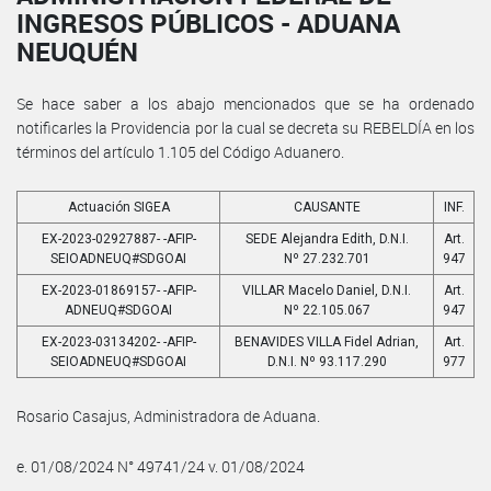
INGRESOS PÚBLICOS - ADUANA
NEUQUÉN
Se hace saber a los abajo mencionados que se ha ordenado
notificarles la Providencia por la cual se decreta su REBELDÍA en los
términos del artículo 1.105 del Código Aduanero.
Actuación SIGEA
CAUSANTE
INF.
EX-2023-02927887- -AFIP-
SEDE Alejandra Edith, D.N.I.
Art.
SEIOADNEUQ#SDGOAI
Nº 27.232.701
947
EX-2023-01869157- -AFIP-
VILLAR Macelo Daniel, D.N.I.
Art.
ADNEUQ#SDGOAI
Nº 22.105.067
947
EX-2023-03134202- -AFIP-
BENAVIDES VILLA Fidel Adrian,
Art.
SEIOADNEUQ#SDGOAI
D.N.I. Nº 93.117.290
977
Rosario Casajus, Administradora de Aduana.
e. 01/08/2024 N° 49741/24 v. 01/08/2024