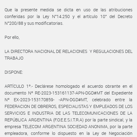
Que la presente medida se dicta en uso de las atribuciones
conferidas por la Ley N°14.250 y el artículo 10° del Decreto
N°200/88 y sus modificatorias.
Por ello,
LA DIRECTORA NACIONAL DE RELACIONES Y REGULACIONES DEL
TRABAJO
DISPONE:
ARTÍCULO 1º.- Declárese homologado el acuerdo obrante en el
documento Nº RE-2023-153161137-APN-DGD#MT del Expediente
Nº EX-2023-153170859- -APN-DGD#MT, celebrado entre la
FEDERACION DE OBREROS, ESPECIALISTAS Y EMPLEADOS DE LOS
SERVICIOS E INDUSTRIA DE LAS TELECOMUNICACIONES DE LA
REPÚBLICA ARGENTINA (F.O.E.E.S.I.T.R.A) por la parte sindical, y la
empresa TELECOM ARGENTINA SOCIEDAD ANONIMA, por la parte
empleadora, conforme lo dispuesto en la Ley de Negociación