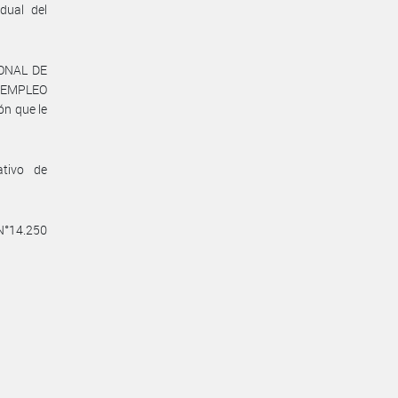
dual del
IONAL DE
, EMPLEO
n que le
ativo de
 N°14.250