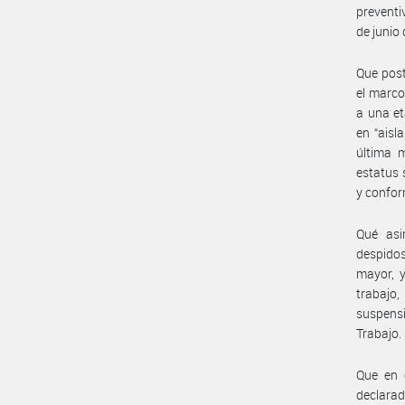
preventi
de junio 
Que post
el marco
a una et
en “aisl
última m
estatus 
y confor
Qué asi
despidos
mayor, y
trabajo,
suspensi
Trabajo.
Que en 
declara