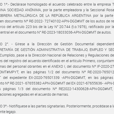
O 1º.- Declárase homologado el acuerdo celebrado entre la empresa
NA SOCIEDAD ANÓNIMA, por la parte empleadora y la Seccional Rosar
BRERA METALÚRGICA DE LA REPÚBLICA ARGENTINA por la parte s
 en documento Nº RE-2022- 72740102-APN-DGD#MT de los autos de ref
rco del artículo 223 bis de la Ley N° 20.744 (t.o.1976), ratificado por l
 central en el documento N° RE-2023-18033036-APN-DGD#MT de autos.
O 2°. - Gírese a la Dirección de Gestión Documental dependien
RETARÍA DE GESTIÓN ADMINISTRATIVA DE TRABAJO, EMPLEO Y SE
Cumplido, pase a la Dirección Nacional de Relaciones y Regulaciones de
nes del registro del acuerdo identificado en el artículo Primero, conjunta
nas del personal obrantes en el ANEXO I, del documento Nº IF-2020-2
MT#MPYT, en las páginas 1/2 del documento Nº RE-2020-76501
del expediente EX-2020-76501339 -APN-DGD#MT, en las páginas
to Nº RE-2021- 67655382-APN-DGD#MT del EX-2021-67655636- -AP
s páginas 1/3 del documento Nº RE2022-14300628-APN-DGD#MT,
aciones agregadas en el acuerdo de marras.
 3º.- Notifíquese a las partes signatarias. Posteriormente, procédase a 
nte legajo.