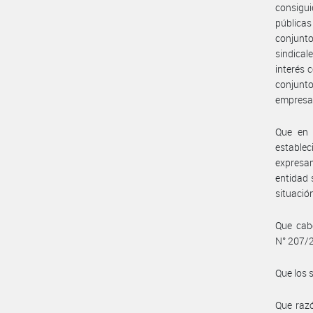
consigui
públicas
conjunt
sindical
interés 
conjunto
empresa
Que en 
estable
expresam
entidad 
situació
Que cabe
N° 207/
Que los 
Que razó