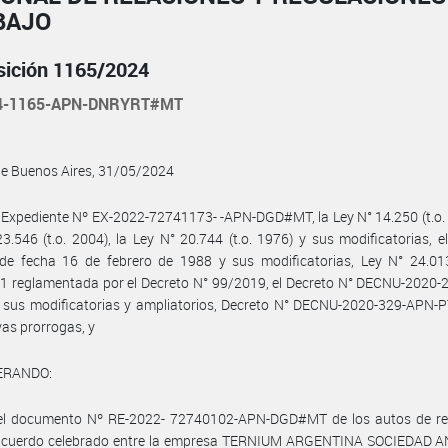
BAJO
sición 1165/2024
24-1165-APN-DNRYRT#MT
de Buenos Aires, 31/05/2024
 Expediente Nº EX-2022-72741173- -APN-DGD#MT, la Ley N° 14.250 (t.o. 
3.546 (t.o. 2004), la Ley N° 20.744 (t.o. 1976) y sus modificatorias, e
de fecha 16 de febrero de 1988 y sus modificatorias, Ley N° 24.013
1 reglamentada por el Decreto N° 99/2019, el Decreto N° DECNU-2020-
 sus modificatorias y ampliatorios, Decreto N° DECNU-2020-329-APN-P
vas prorrogas, y
ERANDO:
el documento Nº RE-2022- 72740102-APN-DGD#MT de los autos de ref
 acuerdo celebrado entre la empresa TERNIUM ARGENTINA SOCIEDAD 