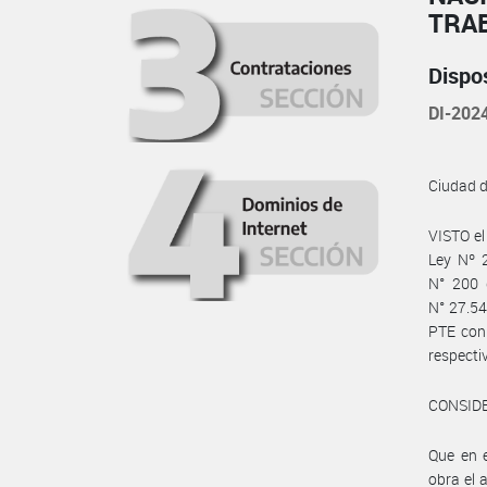
TRA
Dispo
DI-20
Ciudad 
VISTO el
Ley Nº 2
N° 200 
N° 27.54
PTE con
respecti
CONSID
Que en 
obra el