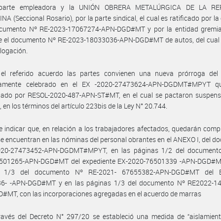
 parte empleadora y la UNIÓN OBRERA METALÚRGICA DE LA RE
A (Seccional Rosario), por la parte sindical, el cual es ratificado por l
ocumento Nº RE-2023-17067274-APN-DGD#MT y por la entidad gremial
e el documento Nº RE-2023-18033036-APN-DGD#MT de autos, del cual s
logación.
el referido acuerdo las partes convienen una nueva prórroga del
namente celebrado en el EX -2020-27473624-APN-DGDMT#MPYT qu
ado por RESOL-2020-487-APN-ST#MT, en el cual se pactaron suspens
, en los términos del artículo 223bis de la Ley N° 20.744.
 indicar que, en relación a los trabajadores afectados, quedarán com
se encuentran en las nóminas del personal obrantes en el ANEXO I, del 
020-27473452-APN-DGDMT#MPYT, en las páginas 1/2 del document
501265-APN-DGD#MT del expediente EX-2020-76501339 -APN-DGD#MT
s 1/3 del documento Nº RE-2021- 67655382-APN-DGD#MT del E
6- -APN-DGD#MT y en las páginas 1/3 del documento Nº RE2022-1
#MT, con las incorporaciones agregadas en el acuerdo de marras
avés del Decreto N° 297/20 se estableció una medida de “aislamiento