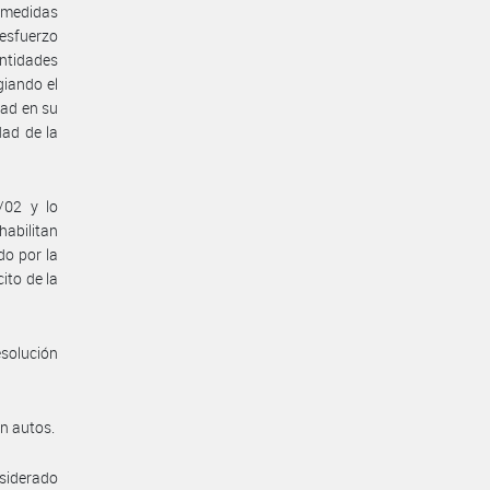
s medidas
 esfuerzo
ntidades
giando el
dad en su
dad de la
/02 y lo
abilitan
do por la
ito de la
esolución
en autos.
nsiderado