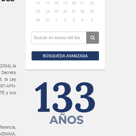
16
17
18
19
20
21
22
23
24
25
26
27
28
29
30
31
1
2
3
4
5
BÚSQUEDA AVANZADA
2004), la
l Decreto
, la Ley
297-APN-
TE y sus
erencia,
ANÓNIMA,