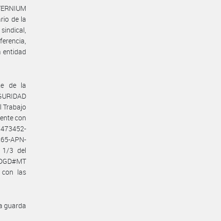
 TERNIUM
io de la
indical,
erencia,
a entidad
te de la
GURIDAD
l Trabajo
mente con
7473452-
265-APN-
 1/3 del
N-DGD#MT
 con las
la guarda