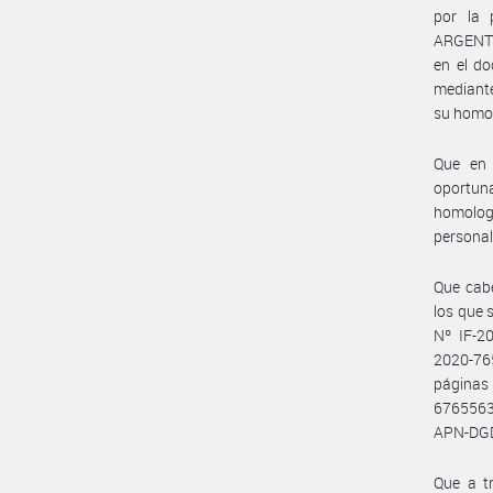
por la
ARGENTIN
en el d
mediant
su homo
Que en 
oportu
homolog
personal
Que cabe
los que 
Nº IF-2
2020-76
página
6765563
APN-DGD
Que a tr