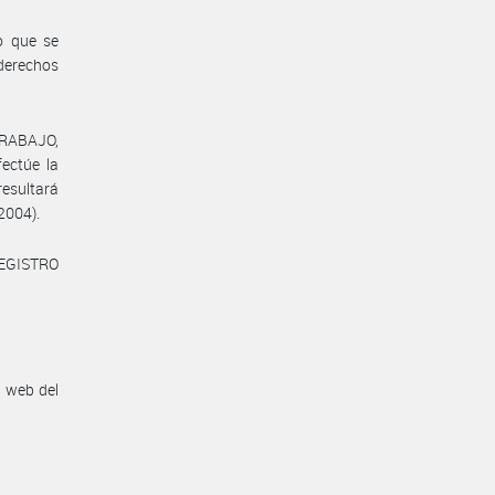
o que se
 derechos
TRABAJO,
ctúe la
resultará
 2004).
REGISTRO
n web del