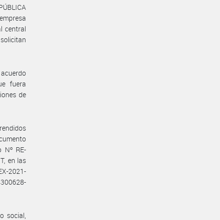
PÚBLICA
a empresa
 central
olicitan
 acuerdo
e fuera
iones de
prendidos
documento
o Nº RE-
, en las
X-2021-
4300628-
 social,