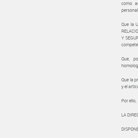
como ac
personal
Que la 
RELACIO
Y SEGUR
compete
Que, po
homolog
Que la p
y el art
Por ello,
LA DIRE
DISPONE