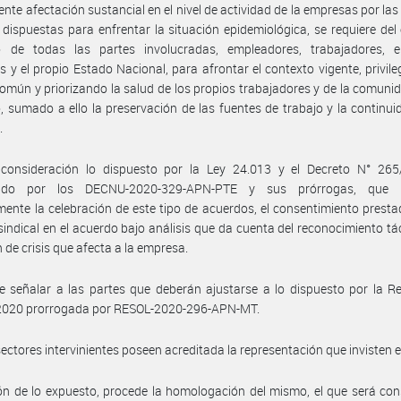
ente afectación sustancial en el nivel de actividad de la empresas por la
 dispuestas para enfrentar la situación epidemiológica, se requiere del
o de todas las partes involucradas, empleadores, trabajadores, e
es y el propio Estado Nacional, para afrontar el contexto vigente, privile
común y priorizando la salud de los propios trabajadores y de la comuni
, sumado a ello la preservación de las fuentes de trabajo y la continui
.
consideración lo dispuesto por la Ley 24.013 y el Decreto N° 265
cido por los DECNU-2020-329-APN-PTE y sus prórrogas, que h
ente la celebración de este tipo de acuerdos, el consentimiento presta
sindical en el acuerdo bajo análisis que da cuenta del reconocimiento tác
n de crisis que afecta a la empresa.
 señalar a las partes que deberán ajustarse a lo dispuesto por la R
2020 prorrogada por RESOL-2020-296-APN-MT.
sectores intervinientes poseen acreditada la representación que invisten 
n de lo expuesto, procede la homologación del mismo, el que será co