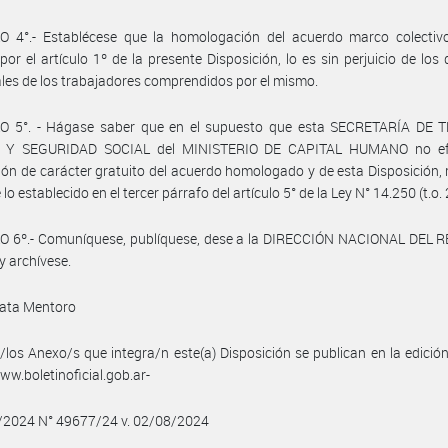
O 4°.- Establécese que la homologación del acuerdo marco colectiv
por el artículo 1º de la presente Disposición, lo es sin perjuicio de los
ales de los trabajadores comprendidos por el mismo.
O 5°. - Hágase saber que en el supuesto que esta SECRETARÍA DE 
 Y SEGURIDAD SOCIAL del MINISTERIO DE CAPITAL HUMANO no efe
ión de carácter gratuito del acuerdo homologado y de esta Disposición, 
 lo establecido en el tercer párrafo del artículo 5° de la Ley N° 14.250 (t.o.
O 6º.- Comuníquese, publíquese, dese a la DIRECCIÓN NACIONAL DEL 
y archívese.
ata Mentoro
/los Anexo/s que integra/n este(a) Disposición se publican en la edició
w.boletinoficial.gob.ar-
8/2024 N° 49677/24 v. 02/08/2024