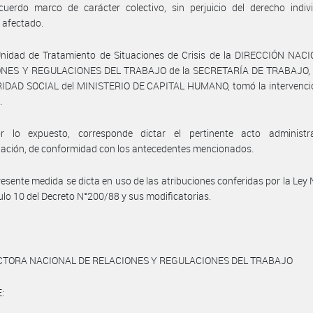
uerdo marco de carácter colectivo, sin perjuicio del derecho indivi
 afectado.
Unidad de Tratamiento de Situaciones de Crisis de la DIRECCIÓN NAC
NES Y REGULACIONES DEL TRABAJO de la SECRETARÍA DE TRABAJO
IDAD SOCIAL del MINISTERIO DE CAPITAL HUMANO, tomó la intervenció
.
r lo expuesto, corresponde dictar el pertinente acto administr
ación, de conformidad con los antecedentes mencionados.
resente medida se dicta en uso de las atribuciones conferidas por la Ley
ículo 10 del Decreto N°200/88 y sus modificatorias.
CTORA NACIONAL DE RELACIONES Y REGULACIONES DEL TRABAJO
: