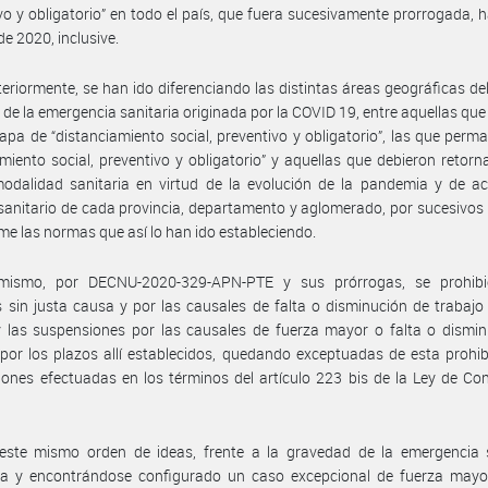
vo y obligatorio” en todo el país, que fuera sucesivamente prorrogada, h
de 2020, inclusive.
eriormente, se han ido diferenciando las distintas áreas geográficas del
 de la emergencia sanitaria originada por la COVID 19, entre aquellas qu
apa de “distanciamiento social, preventivo y obligatorio”, las que perm
amiento social, preventivo y obligatorio” y aquellas que debieron retorn
odalidad sanitaria en virtud de la evolución de la pandemia y de ac
sanitario de cada provincia, departamento y aglomerado, por sucesivos
me las normas que así lo han ido estableciendo.
mismo, por DECNU-2020-329-APN-PTE y sus prórrogas, se prohibi
 sin justa causa y por las causales de falta o disminución de trabajo
 las suspensiones por las causales de fuerza mayor o falta o dismin
 por los plazos allí establecidos, quedando exceptuadas de esta prohib
ones efectuadas en los términos del artículo 223 bis de la Ley de Co
este mismo orden de ideas, frente a la gravedad de la emergencia s
da y encontrándose configurado un caso excepcional de fuerza mayor