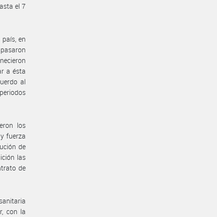
asta el 7
 país, en
e pasaron
anecieron
ar a ésta
uerdo al
 periodos
eron los
 y fuerza
ución de
ición las
ntrato de
anitaria
, con la