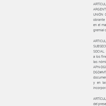
ARTÍCUL
ARGENTI
UNIÓN O
obrante
en el ma
gremial
ARTICUL
SUBSEC
SOCIAL. 
a los fi
las nómi
APN-DGD
DGD#MT 
documen
y en la
incorpor
ARTÍCULO
del prese