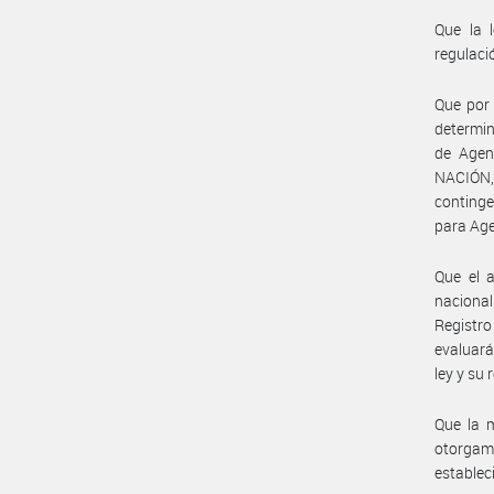
Que la l
regulació
Que por 
determin
de Agen
NACIÓN,
continge
para Age
Que el a
nacional
Registro
evaluará
ley y su
Que la m
otorgami
establec