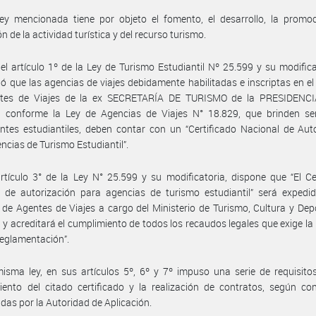
ey mencionada tiene por objeto el fomento, el desarrollo, la promoc
n de la actividad turística y del recurso turismo.
el artículo 1º de la Ley de Turismo Estudiantil Nº 25.599 y su modifica
ó que las agencias de viajes debidamente habilitadas e inscriptas en el
tes de Viajes de la ex SECRETARÍA DE TURISMO de la PRESIDENC
 conforme la Ley de Agencias de Viajes N° 18.829, que brinden ser
ntes estudiantiles, deben contar con un “Certificado Nacional de Aut
ncias de Turismo Estudiantil”.
rtículo 3° de la Ley N° 25.599 y su modificatoria, dispone que “El Ce
 de autorización para agencias de turismo estudiantil” será expedid
 de Agentes de Viajes a cargo del Ministerio de Turismo, Cultura y Dep
 y acreditará el cumplimiento de todos los recaudos legales que exige la
 reglamentación”.
isma ley, en sus artículos 5º, 6º y 7º impuso una serie de requisito
ento del citado certificado y la realización de contratos, según co
idas por la Autoridad de Aplicación.