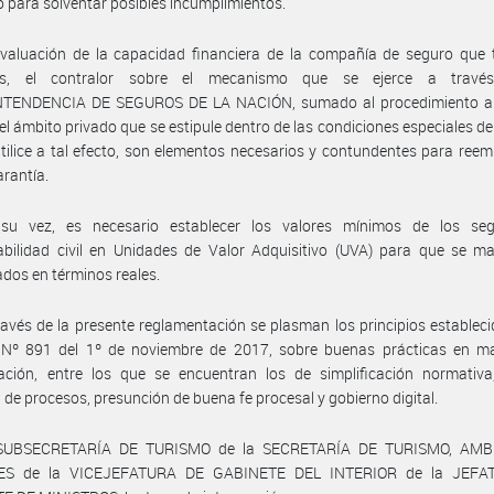
 para solventar posibles incumplimientos.
evaluación de la capacidad financiera de la compañía de seguro que 
tros, el contralor sobre el mecanismo que se ejerce a travé
TENDENCIA DE SEGUROS DE LA NACIÓN, sumado al procedimiento a
el ámbito privado que se estipule dentro de las condiciones especiales de 
tilice a tal efecto, son elementos necesarios y contundentes para reem
arantía.
su vez, es necesario establecer los valores mínimos de los se
abilidad civil en Unidades de Valor Adquisitivo (UVA) para que se m
ados en términos reales.
ravés de la presente reglamentación se plasman los principios estableci
 Nº 891 del 1º de noviembre de 2017, sobre buenas prácticas en ma
cación, entre los que se encuentran los de simplificación normativa
 de procesos, presunción de buena fe procesal y gobierno digital.
 SUBSECRETARÍA DE TURISMO de la SECRETARÍA DE TURISMO, AMB
ES de la VICEJEFATURA DE GABINETE DEL INTERIOR de la JEFA