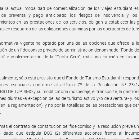
a la actual modalidad de comercialización de los viajes estudiantile
 de preventa y pago anticipado, los riesgos de insolvencia y los 
mientos en las prestaciones de los servicios, obligan a establecer las 
s en resguardo de las obligaciones asumidas por los operadores de tur
normativa vigente ha optado por una de las opciones que ofrece la le
ción de un fideicomiso privado de administración denominado “Fondo d
til” e implementación de la “Cuota Cero”, más una caución en favor 
ualmente, sólo está previsto que el Fondo de Turismo Estudiantil respond
iones esenciales conforme al artículo 7º de la Resolución Nº 23/1
IO DE TURISMO y su modificatoria (hospedaje, el transporte, la gastron
nes diurnas -a excepción de las de turismo activo y/o de aventura- y lo
 en la reglamentación), y no por la totalidad de las prestaciones que d
.
ás el contrato de constitución del fideicomiso y la resolución prevé u
o dado que estipula DOS (2) diferentes acciones frente al incumpl