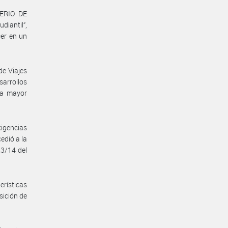
TERIO DE
iantil”,
cer en un
de Viajes
arrollos
na mayor
xigencias
edió a la
23/14 del
erísticas
sición de