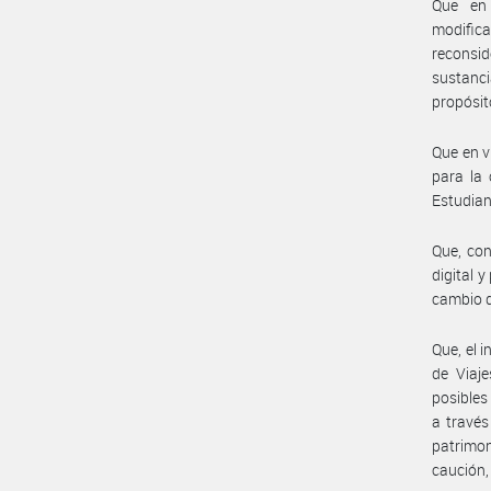
Que en 
modific
reconsid
sustanci
propósit
Que en v
para la 
Estudiant
Que, con
digital 
cambio d
Que, el i
de Viaje
posibles
a través
patrimo
caución,