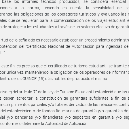
base los informes técnicos producidos, se considera esencial 
aciones a la norma, teniendo en cuenta la sensibilidad del s
erando las obligaciones de los operadores turísticos y evaluando las
ales que se requieran para la comercialización de los viajes estudiantile
o de proteger a los estudiantes a través de un sistema efectivo de garant
irtud de lo señalado es necesario establecer un procedimiento administra
obtención del “Certificado Nacional de Autorización para Agencias d
il”.
 este fin, es preciso que el certificado de turismo estudiantil se tramite
y por única vez, manteniendo la obligación de los operadores de informar 
entro de los QUINCE (15) días hábiles de producido el mismo.
nciso e) del artículo 7° de la Ley de Turismo Estudiantil estableció que la
s deben acreditar la constitución de garantías suficientes a fin de 
 incumplimientos parciales y/o totales derivados de las relaciones contr
 del establecimiento de fondos fiduciarios de garantía y/o garantías de
nial y/o bancarias y/o financieras y/o depósitos en garantía y/o se
 conforme lo determine la Autoridad de Aplicación.