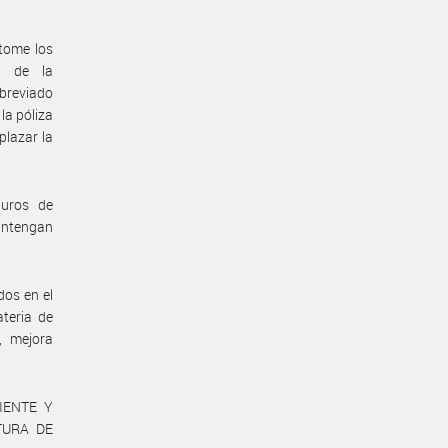
tome los
s de la
breviado
la póliza
plazar la
guros de
antengan
dos en el
teria de
, mejora
IENTE Y
TURA DE