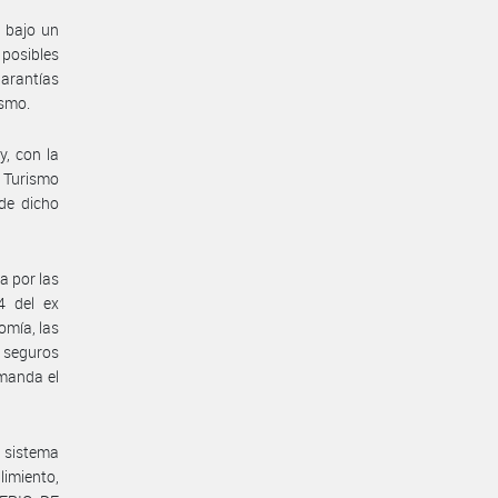
s bajo un
posibles
garantías
ismo.
y, con la
e Turismo
de dicho
a por las
4 del ex
omía, las
s seguros
emanda el
n sistema
imiento,