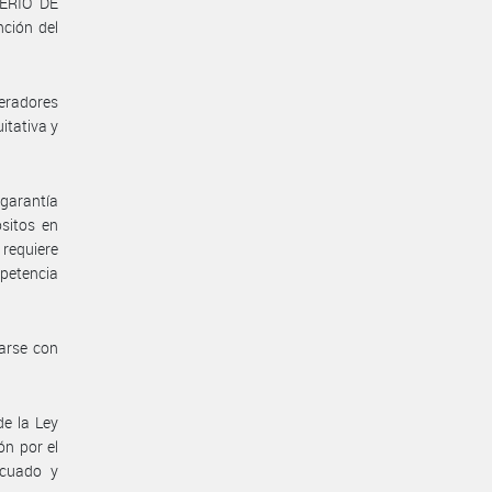
TERIO DE
ción del
peradores
itativa y
 garantía
ósitos en
 requiere
petencia
arse con
de la Ley
ón por el
ecuado y