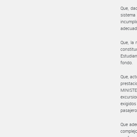
Que, dad
sistema
incumpli
adecuada
Que, la 
constitu
Estudian
fondo.
Que, act
prestac
MINISTER
excursio
exigidos
pasajero
Que adem
complej