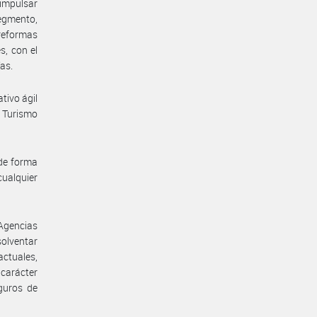
impulsar
egmento,
 reformas
s, con el
ías.
tivo ágil
e Turismo
 de forma
cualquier
s Agencias
solventar
actuales,
 carácter
guros de