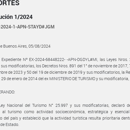
ORTES
ución 1/2024
-2024-1-APN-STAYD#JGM
de Buenos Aires, 05/08/2024
l Expediente Nº EX-2024-68448222- -APN-DGDYL#MI, las Leyes Nros. 
 sus modificatorias, los Decretos Nros. 891 del 1° de noviembre de 2017, 
mbre de 2023 y 50 del 19 de diciembre de 2019 y sus modificatorios, la R
l 29 de enero de 2014 del ex MINISTERIO DE TURISMO y su modificatoria,
ERANDO:
Ley Nacional del Turismo N° 25.997 y sus modificatorias, declaró de
l al turismo como actividad socioeconómica, estratégica y esencial
lo del país y estableció que la actividad turística resulta prioritaria dent
s de Estado.