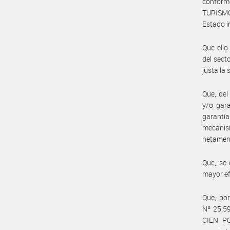
conform
TURISMO
Estado i
Que ello
del sect
justa la 
Que, del
y/o gara
garantía
mecanis
netament
Que, se 
mayor ef
Que, por
Nº 25.59
CIEN PO