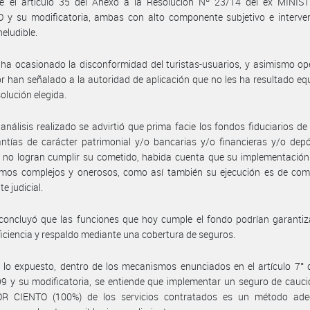
e el artículo 35 del Anexo a la Resolución Nº 23/14 del ex MINIS
 y su modificatoria, ambas con alto componente subjetivo e interven
neludible.
 ha ocasionado la disconformidad del turistas-usuarios, y asimismo o
or han señalado a la autoridad de aplicación que no les ha resultado equ
solución elegida.
 análisis realizado se advirtió que prima facie los fondos fiduciarios de
ntías de carácter patrimonial y/o bancarias y/o financieras y/o dep
 no logran cumplir su cometido, habida cuenta que su implementación
mos complejos y onerosos, como así también su ejecución es de com
e judicial.
concluyó que las funciones que hoy cumple el fondo podrían garantiz
iciencia y respaldo mediante una cobertura de seguros.
 lo expuesto, dentro de los mecanismos enunciados en el artículo 7° 
9 y su modificatoria, se entiende que implementar un seguro de cauci
R CIENTO (100%) de los servicios contratados es un método ad