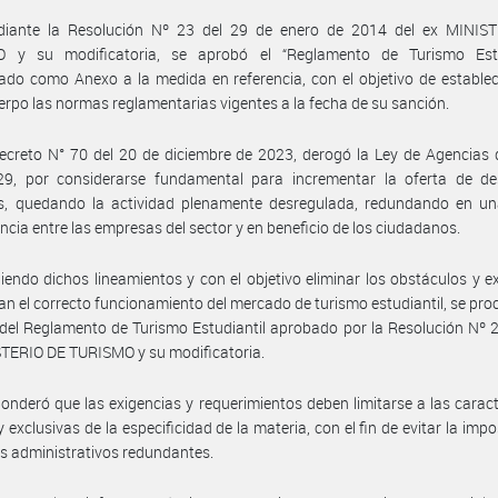
iante la Resolución Nº 23 del 29 de enero de 2014 del ex MINIS
 y su modificatoria, se aprobó el “Reglamento de Turismo Estud
ado como Anexo a la medida en referencia, con el objetivo de estable
erpo las normas reglamentarias vigentes a la fecha de su sanción.
ecreto N° 70 del 20 de diciembre de 2023, derogó la Ley de Agencias 
29, por considerarse fundamental para incrementar la oferta de des
cos, quedando la actividad plenamente desregulada, redundando en u
cia entre las empresas del sector y en beneficio de los ciudadanos.
iendo dichos lineamientos y con el objetivo eliminar los obstáculos y e
tan el correcto funcionamiento del mercado de turismo estudiantil, se proc
 del Reglamento de Turismo Estudiantil aprobado por la Resolución Nº 
TERIO DE TURISMO y su modificatoria.
onderó que las exigencias y requerimientos deben limitarse a las caract
y exclusivas de la especificidad de la materia, con el fin de evitar la impo
os administrativos redundantes.