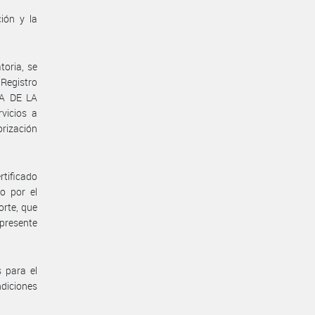
ión y la
toria, se
 Registro
IA DE LA
vicios a
orización
rtificado
o por el
orte, que
 presente
s para el
ndiciones