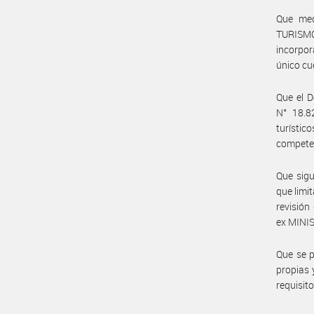
Que med
TURISMO
incorpor
único cu
Que el D
N° 18.8
turísti
competen
Que sigu
que limi
revisión
ex MINIS
Que se p
propias 
requisit