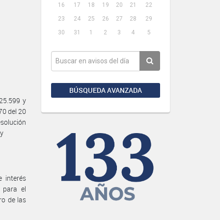
16
17
18
19
20
21
22
23
24
25
26
27
28
29
30
31
1
2
3
4
5
BÚSQUEDA AVANZADA
25.599 y
70 del 20
esolución
 y
 interés
 para el
ro de las