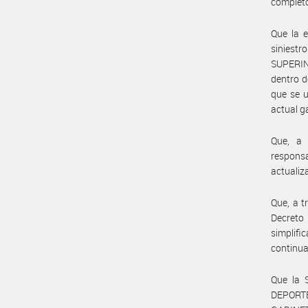
completo
Que la 
sinies
SUPERIN
dentro d
que se u
actual g
Que, a 
respons
actualiz
Que, a t
Decreto
simplifi
continua
Que la
DEPORT