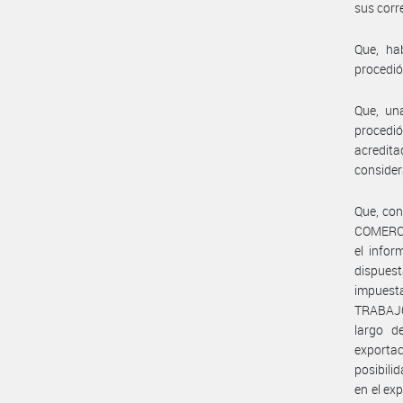
sus corr
Que, ha
procedió
Que, una
procedió
acredit
consider
Que, co
COMERCI
el infor
dispuest
impuest
TRABAJO,
largo d
exporta
posibili
en el ex