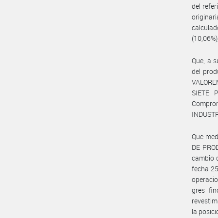
del refe
originar
calcula
(10,06%)
Que, a s
del pro
VALOREM
SIETE P
Comprom
INDUSTR
Que medi
DE PROD
cambio d
fecha 2
operaci
gres fin
revestim
la posic