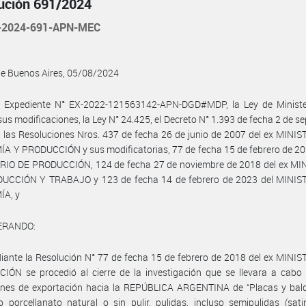
ución 691/2024
-2024-691-APN-MEC
de Buenos Aires, 05/08/2024
l Expediente N° EX-2022-121563142-APN-DGD#MDP, la Ley de Ministeri
sus modificaciones, la Ley N° 24.425, el Decreto N° 1.393 de fecha 2 de s
 las Resoluciones Nros. 437 de fecha 26 de junio de 2007 del ex MINI
 Y PRODUCCIÓN y sus modificatorias, 77 de fecha 15 de febrero de 20
RIO DE PRODUCCIÓN, 124 de fecha 27 de noviembre de 2018 del ex MI
UCCIÓN Y TRABAJO y 123 de fecha 14 de febrero de 2023 del MINIS
A, y
ERANDO:
ante la Resolución N° 77 de fecha 15 de febrero de 2018 del ex MINI
ÓN se procedió al cierre de la investigación que se llevara a cabo 
ones de exportación hacia la REPÚBLICA ARGENTINA de “Placas y bal
o porcellanato natural o sin pulir, pulidas, incluso semipulidas (sat