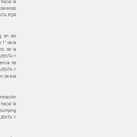
hacia la
derando
ENTA POR
g en las
 1° de la
to de la
OVENTA Y
encia de
OVENTA Y
n de ese
minación
hacia la
dumping
CUENTA Y