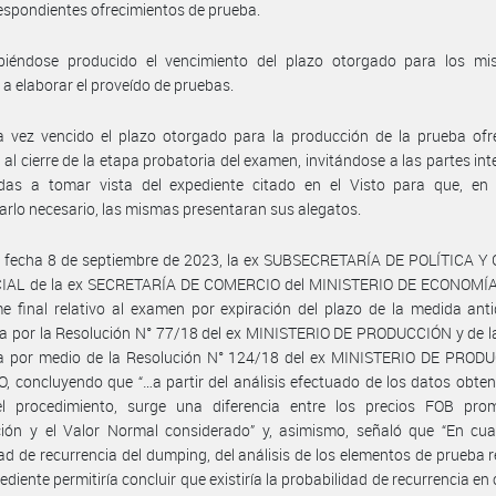
espondientes ofrecimientos de prueba.
biéndose producido el vencimiento del plazo otorgado para los mi
 a elaborar el proveído de pruebas.
 vez vencido el plazo otorgado para la producción de la prueba ofre
 al cierre de la etapa probatoria del examen, invitándose a las partes in
adas a tomar vista del expediente citado en el Visto para que, en
arlo necesario, las mismas presentaran sus alegatos.
n fecha 8 de septiembre de 2023, la ex SUBSECRETARÍA DE POLÍTICA Y
AL de la ex SECRETARÍA DE COMERCIO del MINISTERIO DE ECONOMÍA
me final relativo al examen por expiración del plazo de la medida an
a por la Resolución N° 77/18 del ex MINISTERIO DE PRODUCCIÓN y de l
a por medio de la Resolución N° 124/18 del ex MINISTERIO DE PROD
 concluyendo que “…a partir del análisis efectuado de los datos obten
el procedimiento, surge una diferencia entre los precios FOB pro
ción y el Valor Normal considerado” y, asimismo, señaló que “En cua
dad de recurrencia del dumping, del análisis de los elementos de prueba 
pediente permitiría concluir que existiría la probabilidad de recurrencia en