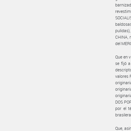
barniza
revestim
SOCIALI
baldosa
pulidas
CHINA, m
del MER
Que en v
se fijó
descript
valores
originar
origina
origina
DOS POR
por el 
brasile
Que, asi