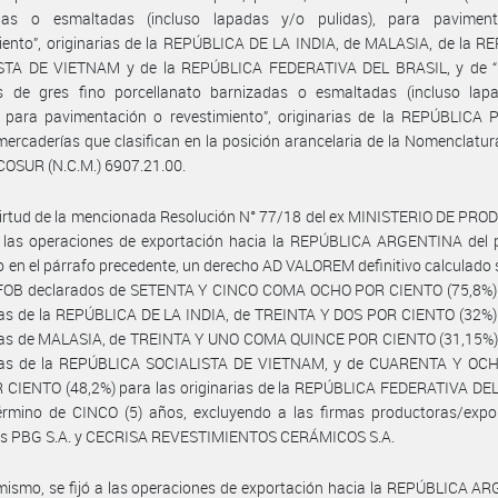
das o esmaltadas (incluso lapadas y/o pulidas), para pavimen
iento”, originarias de la REPÚBLICA DE LA INDIA, de MALASIA, de la 
STA DE VIETNAM y de la REPÚBLICA FEDERATIVA DEL BRASIL, y de “
s de gres fino porcellanato barnizadas o esmaltadas (incluso lap
), para pavimentación o revestimiento”, originarias de la REPÚBLICA
ercaderías que clasifican en la posición arancelaria de la Nomenclat
COSUR (N.C.M.) 6907.21.00.
irtud de la mencionada Resolución N° 77/18 del ex MINISTERIO DE PRO
 a las operaciones de exportación hacia la REPÚBLICA ARGENTINA del 
o en el párrafo precedente, un derecho AD VALOREM definitivo calculado 
 FOB declarados de SETENTA Y CINCO COMA OCHO POR CIENTO (75,8%) 
ias de la REPÚBLICA DE LA INDIA, de TREINTA Y DOS POR CIENTO (32%) 
rias de MALASIA, de TREINTA Y UNO COMA QUINCE POR CIENTO (31,15%) 
rias de la REPÚBLICA SOCIALISTA DE VIETNAM, y de CUARENTA Y O
 CIENTO (48,2%) para las originarias de la REPÚBLICA FEDERATIVA DEL
término de CINCO (5) años, excluyendo a las firmas productoras/expo
ras PBG S.A. y CECRISA REVESTIMIENTOS CERÁMICOS S.A.
mismo, se fijó a las operaciones de exportación hacia la REPÚBLICA 