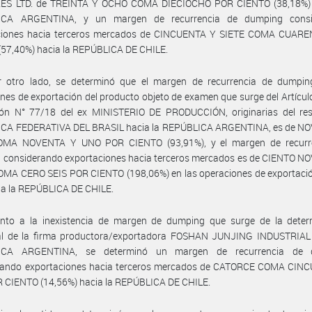
ES LTD. de TREINTA Y OCHO COMA DIECIOCHO POR CIENTO (38,18%) 
ICA ARGENTINA, y un margen de recurrencia de dumping consi
ciones hacia terceros mercados de CINCUENTA Y SIETE COMA CUAR
(57,40%) hacia la REPÚBLICA DE CHILE.
r otro lado, se determinó que el margen de recurrencia de dumpin
nes de exportación del producto objeto de examen que surge del Artículo
ión N° 77/18 del ex MINISTERIO DE PRODUCCIÓN, originarias del res
CA FEDERATIVA DEL BRASIL hacia la REPÚBLICA ARGENTINA, es de N
MA NOVENTA Y UNO POR CIENTO (93,91%), y el margen de recurr
 considerando exportaciones hacia terceros mercados es de CIENTO N
MA CERO SEIS POR CIENTO (198,06%) en las operaciones de exportació
ia la REPÚBLICA DE CHILE.
ento a la inexistencia de margen de dumping que surge de la deter
ual de la firma productora/exportadora FOSHAN JUNJING INDUSTRIAL 
ICA ARGENTINA, se determinó un margen de recurrencia de 
rando exportaciones hacia terceros mercados de CATORCE COMA CIN
R CIENTO (14,56%) hacia la REPÚBLICA DE CHILE.