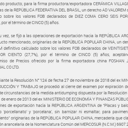
rido producto, para la firma productora/exportadora CERÁMICA VILLAG
ias de la REPÚBLICA FEDERATIVA DEL BRASIL, un derecho AD VALOREM de
do sobre los valores FOB declarados de DIEZ COMA CERO SEIS PO
, por el término de CINCO (5) años.
u vez, se fijó a las operaciones de exportación hacia la REPÚBLICA 
ducto mencionado, originarias de la REPÚBLICA POPULAR CHINA, un de
 definitivo calculado sobre los valores FOB declarados de VEINTISI
OR CIENTO (27,7%), por el término de CINCO (5) años, aceptá
iso de Precios ofrecido por la firma exportadora china FOSHAN
AL CO LTD.
ante la Resolución N° 124 de fecha 27 de noviembre de 2018 del ex M
UCCIÓN Y TRABAJO se procedió al cierre del examen por expiración de
e circunstancias de la medida antidumping dispuesta por la Resolución
5 de enero de 2013 del ex MINISTERIO DE ECONOMÍA Y FINANZAS PÚBLIC
ones de exportación hacia la REPÚBLICA ARGENTINA de “Placas y bal
o ‘porcellanato’ y ‘porcelana’, sin barnizar ni esmaltar, para pavime
iento” originarias de la REPÚBLICA POPULAR CHINA, mercadería que cla
ión arancelaria de la Nomenclatura Común del MERCOSUR (N.C.M.) 6907.