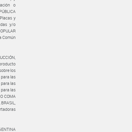
tación o
REPÚBLICA
Placas y
adas y/o
 POPULAR
ura Común
DUCCIÓN,
producto
sobre los
para las
para las
para las
CHO COMA
 BRASIL,
rtadoras
ARGENTINA