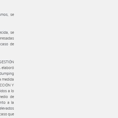
smos, se
cida, se
teresadas
 caso de
 GESTIÓN
 elaboró
tidumping
a medida
UCCIÓN Y
idos a lo
medio de
nto a la
relevados
 caso que