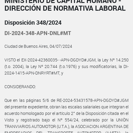
MINISTERIO DE CAPITAL HUMANO -
DIRECCIÓN DE NORMATIVA LABORAL
Disposición 348/2024
DI-2024-348-APN-DNL#MT
Ciudad de Buenos Aires, 04/07/2024
VISTO el EX-2024-42360035- -APN-DGDYD#JGM, la Ley Nº 14.250
(t.o. 2004), la Ley Nº 20.744 (t.o.1976) y sus modificatorias, la DI-
2024-1415-APN-DNRYRT#MT, y
CONSIDERANDO:
Que en las páginas 5/6 de RE-2024-53431578-APN-DGDYD#JGM
del presente expediente, obran las escalas salariales que integran el
acuerdo homologado por el artículo 2° de la Disposición citada en el
Visto y registrado bajo el Nº 554/24, celebrado por la UNIÒN
TRANVIARIOS AUTOMOTOR (U.T.A.), la ASOCIACION ARGENTINA DE
EMPRESARIOS DEL TRANSPORTE AUTOMOTOR (AAETA), la