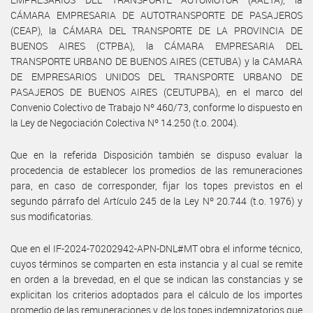
CÁMARA EMPRESARIA DE AUTOTRANSPORTE DE PASAJEROS
(CEAP), la CÁMARA DEL TRANSPORTE DE LA PROVINCIA DE
BUENOS AIRES (CTPBA), la CÁMARA EMPRESARIA DEL
TRANSPORTE URBANO DE BUENOS AIRES (CETUBA) y la CAMARA
DE EMPRESARIOS UNIDOS DEL TRANSPORTE URBANO DE
PASAJEROS DE BUENOS AIRES (CEUTUPBA), en el marco del
Convenio Colectivo de Trabajo Nº 460/73, conforme lo dispuesto en
la Ley de Negociación Colectiva Nº 14.250 (t.o. 2004).
Que en la referida Disposición también se dispuso evaluar la
procedencia de establecer los promedios de las remuneraciones
para, en caso de corresponder, fijar los topes previstos en el
segundo párrafo del Artículo 245 de la Ley Nº 20.744 (t.o. 1976) y
sus modificatorias.
Que en el IF-2024-70202942-APN-DNL#MT obra el informe técnico,
cuyos términos se comparten en esta instancia y al cual se remite
en orden a la brevedad, en el que se indican las constancias y se
explicitan los criterios adoptados para el cálculo de los importes
promedio de las remuneraciones y de los topes indemnizatorios que