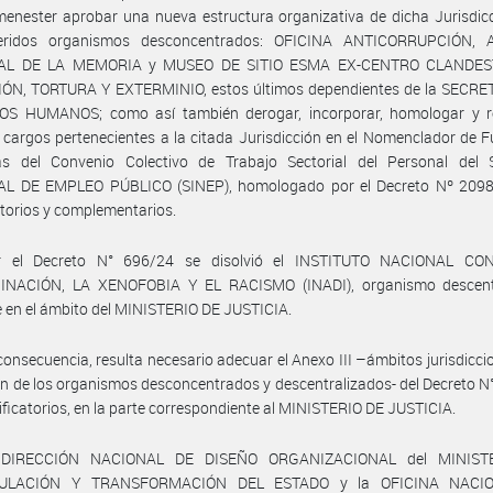
menester aprobar una nueva estructura organizativa de dicha Jurisdic
eridos organismos desconcentrados: OFICINA ANTICORRUPCIÓN,
AL DE LA MEMORIA y MUSEO DE SITIO ESMA EX-CENTRO CLANDES
ÓN, TORTURA Y EXTERMINIO, estos últimos dependientes de la SECRE
S HUMANOS; como así también derogar, incorporar, homologar y r
 cargos pertenecientes a la citada Jurisdicción en el Nomenclador de 
vas del Convenio Colectivo de Trabajo Sectorial del Personal del
L DE EMPLEO PÚBLICO (SINEP), homologado por el Decreto Nº 2098
torios y complementarios.
r el Decreto N° 696/24 se disolvió el INSTITUTO NACIONAL CO
INACIÓN, LA XENOFOBIA Y EL RACISMO (INADI), organismo descent
 en el ámbito del MINISTERIO DE JUSTICIA.
consecuencia, resulta necesario adecuar el Anexo III –ámbitos jurisdicci
n de los organismos desconcentrados y descentralizados- del Decreto N
ficatorios, en la parte correspondiente al MINISTERIO DE JUSTICIA.
 DIRECCIÓN NACIONAL DE DISEÑO ORGANIZACIONAL del MINIST
ULACIÓN Y TRANSFORMACIÓN DEL ESTADO y la OFICINA NACI