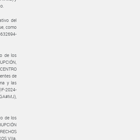
o.
tivo del
ue, como
84632694-
o de los
RUPCIÓN,
CENTRO
entes de
ma y las
IF-2024-
GA#MJ),
vo de los
RRUPCIÓN
DERECHOS
OS VIIa,