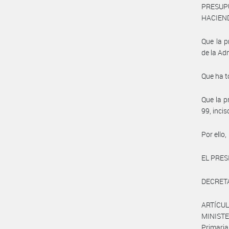
PRESUP
HACIEND
Que la p
de la Ad
Que ha t
Que la p
99, inci
Por ello,
EL PRES
DECRET
ARTÍCUL
MINISTE
Primaria