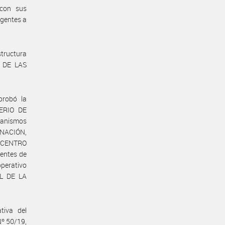
 con sus
igentes a
structura
O DE LAS
probó la
TERIO DE
anismos
 NACIÓN,
CENTRO
entes de
perativo
L DE LA
tiva del
Nº 50/19,