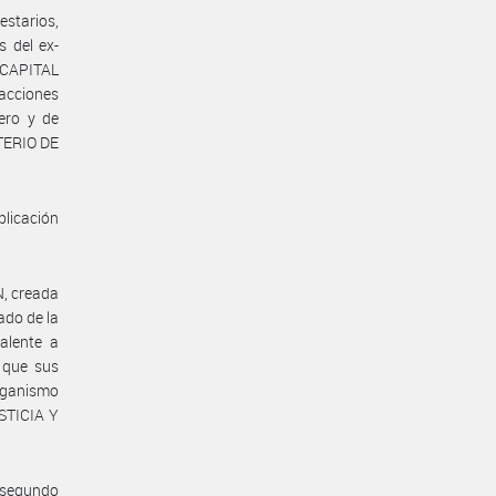
estarios,
s del ex-
CAPITAL
 acciones
ero y de
STERIO DE
plicación
, creada
ado de la
alente a
 que sus
organismo
STICIA Y
y segundo