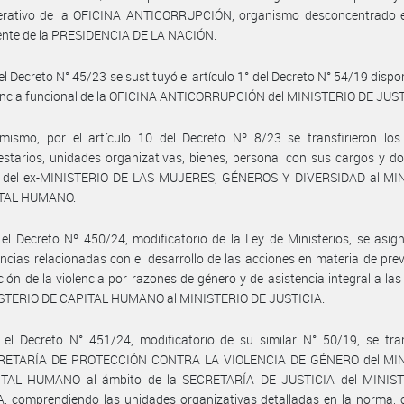
perativo de la OFICINA ANTICORRUPCIÓN, organismo desconcentrado 
ente de la PRESIDENCIA DE LA NACIÓN.
el Decreto N° 45/23 se sustituyó el artículo 1° del Decreto N° 54/19 dispo
ncia funcional de la OFICINA ANTICORRUPCIÓN del MINISTERIO DE JUST
mismo, por el artículo 10 del Decreto Nº 8/23 se transfirieron los 
starios, unidades organizativas, bienes, personal con sus cargos y d
s del ex-MINISTERIO DE LAS MUJERES, GÉNEROS Y DIVERSIDAD al MI
ITAL HUMANO.
el Decreto Nº 450/24, modificatorio de la Ley de Ministerios, se asig
cias relacionadas con el desarrollo de las acciones en materia de pre
ción de la violencia por razones de género y de asistencia integral a las
ISTERIO DE CAPITAL HUMANO al MINISTERIO DE JUSTICIA.
el Decreto N° 451/24, modificatorio de su similar N° 50/19, se tran
RETARÍA DE PROTECCIÓN CONTRA LA VIOLENCIA DE GÉNERO del MIN
TAL HUMANO al ámbito de la SECRETARÍA DE JUSTICIA del MINIS
, comprendiendo las unidades organizativas detalladas en la norma, 