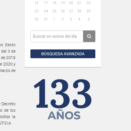
16
17
18
19
20
21
22
23
24
25
26
27
28
29
30
31
1
2
3
4
5
s (texto
 del 3 de
BÚSQUEDA AVANZADA
e de 2019
de 2020 y
 marzo de
r Decreto
o de los
ilitar la
STICIA.