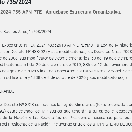
to 735/2024
2024-735-APN-PTE - Apruébase Estructura Organizativa.
de Buenos Aires, 15/08/2024
l Expediente N° EX-2024-78352913-APN-DPE#MJ, la Ley de Ministerio
 por Decreto Nº 438/92) y sus modificatorias, los Decretos Nros. 2098
e de 2008, sus modificatorios y complementarios, 50 del 19 de diciembr
dificatorios, 54 del 20 de diciembre de 2019, 885 del 12 de noviembre 
5 de agosto de 2024 y las Decisiones Administrativas Nros. 279 del 2 de
u modificatoria y 1838 del 9 de octubre de 2020 y sus modificatorias, y
ERANDO:
el Decreto Nº 8/23 se modificó la Ley de Ministerios (texto ordenado po
92) estableciendo los Ministerios que tendrán a su cargo el despach
 de la Nación y las Secretarías de Presidencia necesarias para posib
d del Presidente de la Nación, incluyendo entre ellos al MINISTERIO DE JU