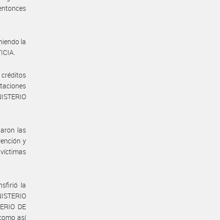
entonces
niendo la
ICIA.
créditos
otaciones
NISTERIO
naron las
vención y
 víctimas
sfirió la
ISTERIO
TERIO DE
como así