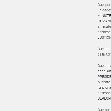
Que por 
unidades
MINIST
HUMANO, 
en mate
asistenc
JUSTICI
Que por 
de la Ad
Que a t
por el a
PRESIDE
Ministr
funciona
desconce
DERECH
Que por 