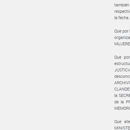
también
respecti
la fecha.
Que por 
organiz
MUJERES
Que por
estruct
JUSTIC
desconc
ARCHI
CLANDES
la SECR
de la 
MEMORIA
Que ate
MINISTER