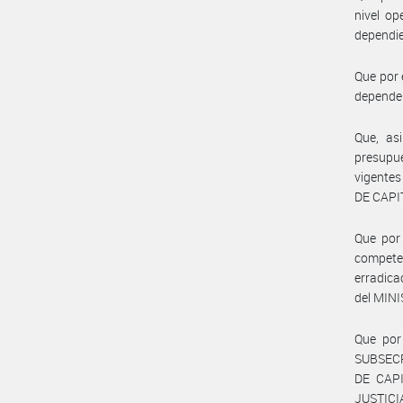
nivel o
dependi
Que por 
depende
Que, asi
presupue
vigente
DE CAP
Que por 
competen
erradica
del MIN
Que por 
SUBSEC
DE CAPI
JUSTICIA