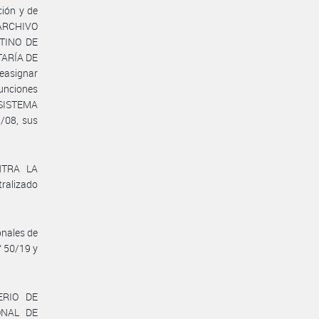
ción y de
 ARCHIVO
TINO DE
TARÍA DE
easignar
Funciones
 SISTEMA
/08, sus
NTRA LA
ralizado
onales de
° 50/19 y
ERIO DE
ONAL DE