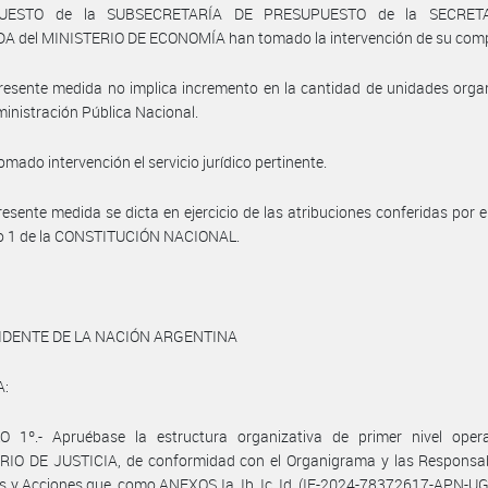
UESTO de la SUBSECRETARÍA DE PRESUPUESTO de la SECRET
A del MINISTERIO DE ECONOMÍA han tomado la intervención de su comp
resente medida no implica incremento en la cantidad de unidades orga
ministración Pública Nacional.
omado intervención el servicio jurídico pertinente.
resente medida se dicta en ejercicio de las atribuciones conferidas por el
so 1 de la CONSTITUCIÓN NACIONAL.
IDENTE DE LA NACIÓN ARGENTINA
A:
O 1º.- Apruébase la estructura organizativa de primer nivel opera
RIO DE JUSTICIA, de conformidad con el Organigrama y las Responsab
s y Acciones que, como ANEXOS Ia, Ib, Ic, Id, (IF-2024-78372617-APN-