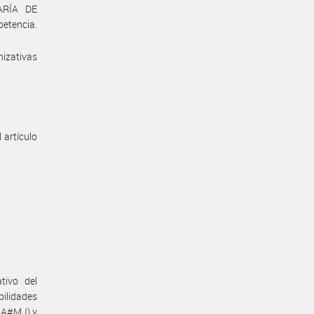
ARÍA DE
etencia.
nizativas
 artículo
tivo del
ilidades
UGA#MJ) y