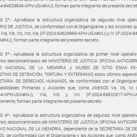
024-84629849-APN-UGA#MJ), forman parte integrante del presente decret
O 2º.- Apruébase la estructura organizativa de segundo nivel opera
RIO DE JUSTICIA, de conformidad con el Organigrama y las Acciones q
IIa, IIIb, IIIc, IIId, IIIe, (IF-2024-84629969-APN-UGA#MJ) y IV (IF-2024-
MJ), forman parte integrante del presente decreto.
 3º.- Apruébase la estructura organizativa de primer nivel operativ
mos desconcentrados del MINISTERIO DE JUSTICIA: OFICINA ANTICOR
VO NACIONAL DE LA MEMORIA y MUSEO DE SITIO ESMA EX-
TINO DE DETENCIÓN, TORTURA Y EXTERMINIO, estos últimos dependi
ETARÍA DE DERECHOS HUMANOS, de conformidad con el Organigra
abilidades Primarias y Acciones que, como ANEXOS Va, Vb, Vc (
84-APN-UGA#MJ), VIa, VIb y VIc (IF-2024-84632917-APN-U
vamente, forman parte integrante del presente decreto.
 4º.- Apruébase la estructura organizativa de segundo nivel operati
mos desconcentrados del MINISTERIO DE JUSTICIA: OFICINA ANTICO
VO NACIONAL DE LA MEMORIA, dependiente de la SECRETARÍA DE 
, de conformidad con el Organigrama y las Acciones que, como ANEX