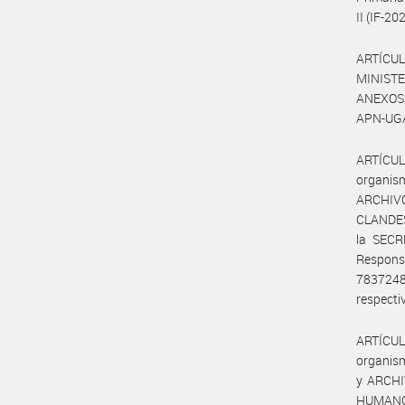
II (IF-2
ARTÍCUL
MINISTE
ANEXOS I
APN-UGA#
ARTÍCULO
organis
ARCHI
CLANDES
la SECR
Respons
783724
respecti
ARTÍCULO
organis
y ARCHI
HUMANOS