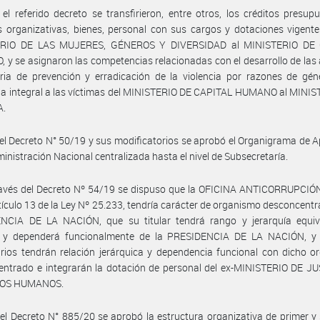
el referido decreto se transfirieron, entre otros, los créditos presupu
 organizativas, bienes, personal con sus cargos y dotaciones vigente
ERIO DE LAS MUJERES, GÉNEROS Y DIVERSIDAD al MINISTERIO DE 
y se asignaron las competencias relacionadas con el desarrollo de las
ria de prevención y erradicación de la violencia por razones de gén
ia integral a las víctimas del MINISTERIO DE CAPITAL HUMANO al MINI
A.
el Decreto N° 50/19 y sus modificatorios se aprobó el Organigrama de A
ministración Nacional centralizada hasta el nivel de Subsecretaría.
ravés del Decreto Nº 54/19 se dispuso que la OFICINA ANTICORRUPCIÓN
rtículo 13 de la Ley Nº 25.233, tendría carácter de organismo desconcentr
NCIA DE LA NACIÓN, que su titular tendrá rango y jerarquía equiv
o y dependerá funcionalmente de la PRESIDENCIA DE LA NACIÓN, y
rios tendrán relación jerárquica y dependencia funcional con dicho 
ntrado e integrarán la dotación de personal del ex-MINISTERIO DE JU
OS HUMANOS.
el Decreto N° 885/20 se aprobó la estructura organizativa de primer 