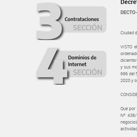
Decre
DECTO-
Ciudad 
VISTO e
ordenado
diciembr
y sus mo
696 del 
2020 y s
CONSID
Que por 
Nº 438/
negocios
activida