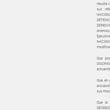
resulta 
sus ref
NACION
DETENCI
DERECHO
diversos
Ejecuti
NACIONA
modifica
Que po
DISCRIM
actuante
Que, en 
actuació
sus modi
Que la
DESREG