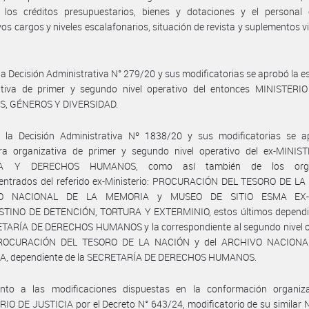
 los créditos presupuestarios, bienes y dotaciones y el personal
vos cargos y niveles escalafonarios, situación de revista y suplementos v
la Decisión Administrativa N° 279/20 y sus modificatorias se aprobó la e
ativa de primer y segundo nivel operativo del entonces MINISTERI
, GÉNEROS Y DIVERSIDAD.
 la Decisión Administrativa Nº 1838/20 y sus modificatorias se a
ura organizativa de primer y segundo nivel operativo del ex-MINIS
IA Y DERECHOS HUMANOS, como así también de los org
entrados del referido ex-Ministerio: PROCURACIÓN DEL TESORO DE LA
VO NACIONAL DE LA MEMORIA y MUSEO DE SITIO ESMA EX-
TINO DE DETENCIÓN, TORTURA Y EXTERMINIO, estos últimos dependi
ETARÍA DE DERECHOS HUMANOS y la correspondiente al segundo nivel o
PROCURACIÓN DEL TESORO DE LA NACIÓN y del ARCHIVO NACIONA
, dependiente de la SECRETARÍA DE DERECHOS HUMANOS.
nto a las modificaciones dispuestas en la conformación organiza
IO DE JUSTICIA por el Decreto N° 643/24, modificatorio de su similar 