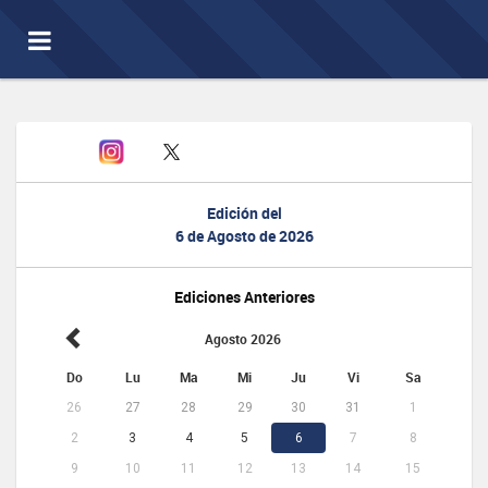
Toggle
navigation
Edición del
6 de Agosto de 2026
Ediciones Anteriores
Agosto 2026
Do
Lu
Ma
Mi
Ju
Vi
Sa
26
27
28
29
30
31
1
2
3
4
5
6
7
8
9
10
11
12
13
14
15