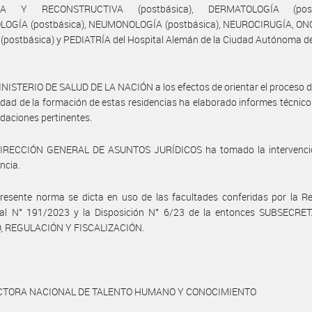
CA Y RECONSTRUCTIVA (postbásica), DERMATOLOGÍA (postb
OGÍA (postbásica), NEUMONOLOGÍA (postbásica), NEUROCIRUGÍA, O
(postbásica) y PEDIATRÍA del Hospital Alemán de la Ciudad Autónoma 
INISTERIO DE SALUD DE LA NACIÓN a los efectos de orientar el proceso 
lidad de la formación de estas residencias ha elaborado informes técnico
aciones pertinentes.
DIRECCIÓN GENERAL DE ASUNTOS JURÍDICOS ha tomado la intervenci
ncia.
resente norma se dicta en uso de las facultades conferidas por la R
rial N° 191/2023 y la Disposición N° 6/23 de la entonces SUBSECRE
, REGULACIÓN Y FISCALIZACIÓN.
ECTORA NACIONAL DE TALENTO HUMANO Y CONOCIMIENTO