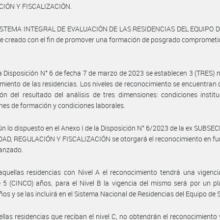
IÓN Y FISCALIZACIÓN.
SISTEMA INTEGRAL DE EVALUACIÓN DE LAS RESIDENCIAS DEL EQUIPO 
ue creado con el fin de promover una formación de posgrado comprometi
a Disposición N° 6 de fecha 7 de marzo de 2023 se establecen 3 (TRES) n
miento de las residencias. Los niveles de reconocimiento se encuentran 
ón del resultado del análisis de tres dimensiones: condiciones institu
nes de formación y condiciones laborales.
n lo dispuesto en el Anexo I de la Disposición N° 6/2023 de la ex SUBS
AD, REGULACIÓN Y FISCALIZACIÓN se otorgará el reconocimiento en fun
canzado.
quellas residencias con Nivel A el reconocimiento tendrá una vigenc
 5 (CINCO) años, para el Nivel B la vigencia del mismo será por un p
ños y se las incluirá en el Sistema Nacional de Residencias del Equipo de 
llas residencias que reciban el nivel C, no obtendrán el reconocimiento