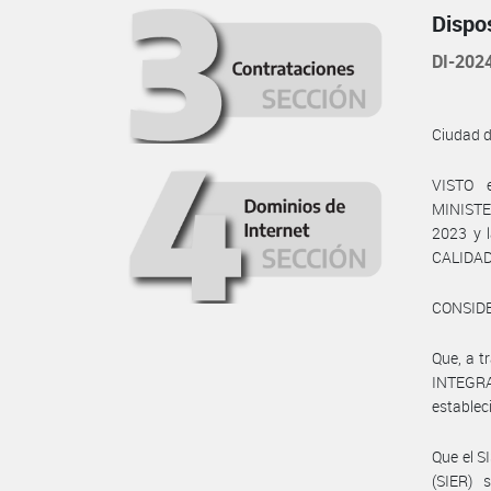
Dispo
DI-20
Ciudad 
VISTO 
MINISTE
2023 y 
CALIDAD
CONSID
Que, a t
INTEGR
estableci
Que el 
(SIER) 