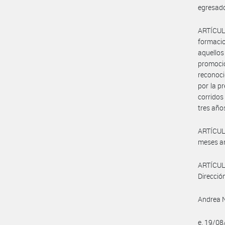
egresado
ARTÍCULO
formacio
aquello
promocio
reconoci
por la p
corridos
tres año
ARTÍCULO
meses an
ARTÍCUL
Direcció
Andrea N
e. 19/0