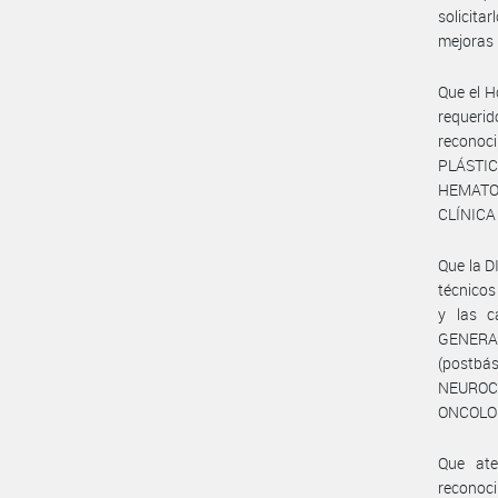
solicita
mejoras 
Que el H
requerid
reconoc
PLÁSTI
HEMATOL
CLÍNICA 
Que la 
técnicos
y las c
GENERA
(postb
NEUROCI
ONCOLOGÍ
Que ate
reconoc