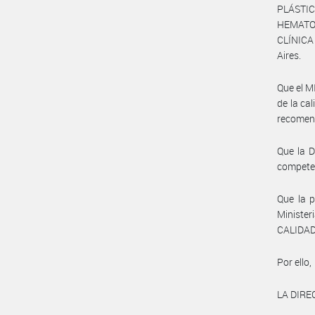
PLÁSTI
HEMATOL
CLÍNICA 
Aires.
Que el M
de la ca
recomend
Que la 
compete
Que la p
Ministe
CALIDAD
Por ello,
LA DIR