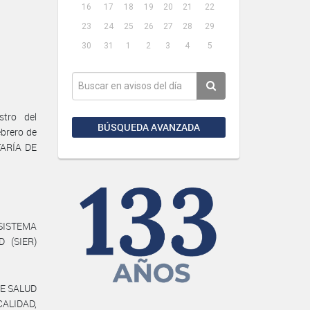
16
17
18
19
20
21
22
23
24
25
26
27
28
29
30
31
1
2
3
4
5
tro del
BÚSQUEDA AVANZADA
brero de
TARÍA DE
l SISTEMA
 (SIER)
DE SALUD
CALIDAD,