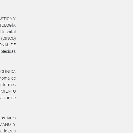
ÁSTICA Y
TOLOGÍA
Hospital
5 (CINCO)
IONAL DE
blecidas
 CLÍNICA
ónoma de
 informes
CIMIENTO
uación de
os Aires
UMANO Y
e los/as