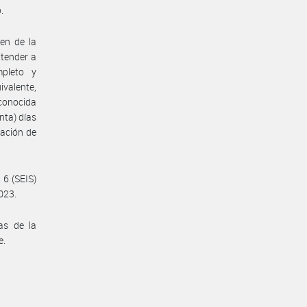
.
en de la
xtender a
mpleto y
valente,
econocida
nta) días
mación de
 6 (SEIS)
023.
as de la
e.