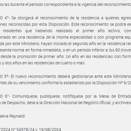
s/as durante el período correspondiente a la vigencia del reconocimiento
 4°- Se otorgará el reconocimiento de la residencia a quienes egres
nes reconocidas por esta Disposición. Este reconocimiento se podrá e
s residentes que habiendo realizado el primer año lectivo, co
nado en una residencia de la misma especialidad o con programa equi
da por este Ministerio, hayan iniciado el segundo año en la residencia r
resente norma en forma inmediata, o en un período inferior a los 90 (nove
 desde la promoción de primer año. Un año en las residencias con for
s y dos años en las residencias de cuatro o más.
 5º- El nuevo reconocimiento deberá gestionarse ante este Ministerio
tes de su vencimiento conforme lo establecido por la Disposición Nº 6/2
O 6°- Comuníquese, publíquese, notifíquese por la Mesa de Entrad
n de Despacho, dése a la Dirección Nacional de Registro Oficial, y archíves
elva Reynaldi
8/2024 N° 54578/24 v. 19/08/2024