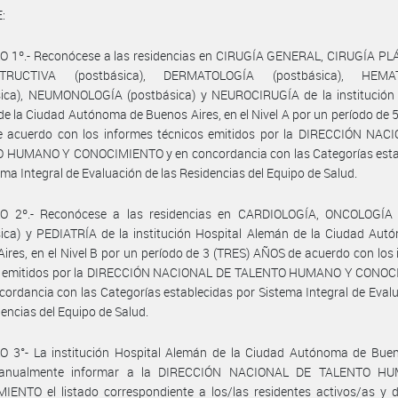
:
O 1º.- Reconócese a las residencias en CIRUGÍA GENERAL, CIRUGÍA PL
TRUCTIVA (postbásica), DERMATOLOGÍA (postbásica), HEMA
sica), NEUMONOLOGÍA (postbásica) y NEUROCIRUGÍA de la institución 
e la Ciudad Autónoma de Buenos Aires, en el Nivel A por un período de 
 acuerdo con los informes técnicos emitidos por la DIRECCIÓN NAC
 HUMANO Y CONOCIMIENTO y en concordancia con las Categorías esta
ema Integral de Evaluación de las Residencias del Equipo de Salud.
O 2º.- Reconócese a las residencias en CARDIOLOGÍA, ONCOLOGÍA
ica) y PEDIATRÍA de la institución Hospital Alemán de la Ciudad Aut
ires, en el Nivel B por un período de 3 (TRES) AÑOS de acuerdo con los
s emitidos por la DIRECCIÓN NACIONAL DE TALENTO HUMANO Y CONO
cordancia con las Categorías establecidas por Sistema Integral de Eval
dencias del Equipo de Salud.
O 3°- La institución Hospital Alemán de la Ciudad Autónoma de Buen
 anualmente informar a la DIRECCIÓN NACIONAL DE TALENTO H
ENTO el listado correspondiente a los/las residentes activos/as y d