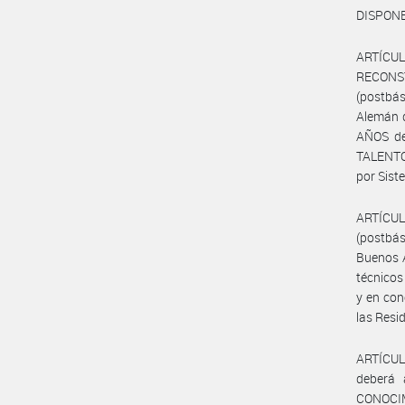
DISPONE
ARTÍCUL
RECONS
(postbá
Alemán d
AÑOS de
TALENTO
por Sist
ARTÍCUL
(postbás
Buenos A
técnico
y en con
las Resi
ARTÍCUL
deberá
CONOCIMI