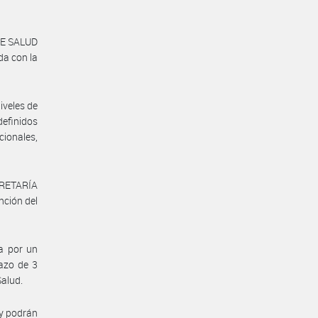
DE SALUD
da con la
iveles de
definidos
cionales,
ECRETARÍA
ción del
ia por un
lazo de 3
Salud.
 y podrán