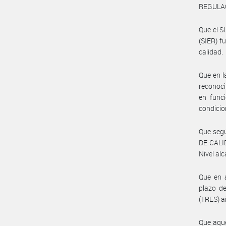
REGULAC
Que el 
(SIER) f
calidad.
Que en l
reconoci
en funci
condicio
Que segú
DE CALID
Nivel al
Que en a
plazo de
(TRES) a
Que aque