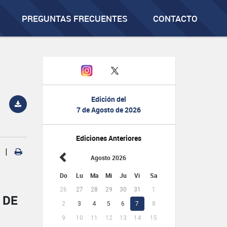
PREGUNTAS FRECUENTES
CONTACTO
Edición del
7 de Agosto de 2026
Ediciones Anteriores
|
Agosto 2026
Do
Lu
Ma
Mi
Ju
Vi
Sa
26
27
28
29
30
31
1
 DE
2
3
4
5
6
7
8
9
10
11
12
13
14
15