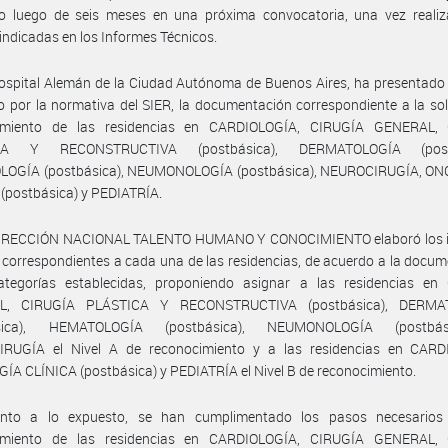
rlo luego de seis meses en una próxima convocatoria, una vez realiz
indicadas en los Informes Técnicos.
ospital Alemán de la Ciudad Autónoma de Buenos Aires, ha presentado
o por la normativa del SIER, la documentación correspondiente a la sol
imiento de las residencias en CARDIOLOGÍA, CIRUGÍA GENERAL,
CA Y RECONSTRUCTIVA (postbásica), DERMATOLOGÍA (postb
OGÍA (postbásica), NEUMONOLOGÍA (postbásica), NEUROCIRUGÍA, O
(postbásica) y PEDIATRÍA.
DIRECCIÓN NACIONAL TALENTO HUMANO Y CONOCIMIENTO elaboró los 
 correspondientes a cada una de las residencias, de acuerdo a la docu
ategorías establecidas, proponiendo asignar a las residencias en
L, CIRUGÍA PLÁSTICA Y RECONSTRUCTIVA (postbásica), DERMA
ásica), HEMATOLOGÍA (postbásica), NEUMONOLOGÍA (postbá
RUGÍA el Nivel A de reconocimiento y a las residencias en CARD
A CLÍNICA (postbásica) y PEDIATRÍA el Nivel B de reconocimiento.
nto a lo expuesto, se han cumplimentado los pasos necesarios
imiento de las residencias en CARDIOLOGÍA, CIRUGÍA GENERAL,