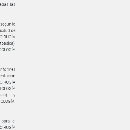
adas las
 según lo
icitud de
 CIRUGÍA
ásica),
NCOLOGÍA
informes
mentación
 CIRUGÍA
TOLOGÍA
sica) y
IOLOGÍA,
 para el
 CIRUGÍA