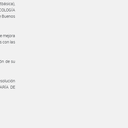
ásica),
NCOLOGÍA
de Buenos
de mejora
s con las
ón de su
esolución
TARÍA DE