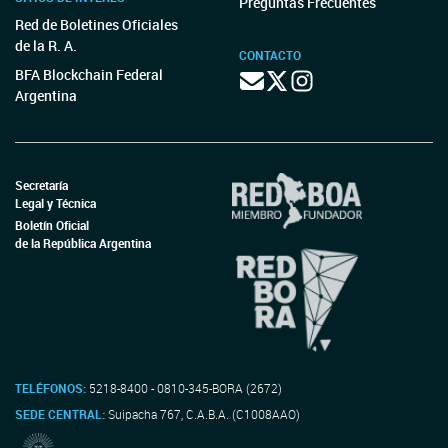
Preguntas Frecuentes
Red de Boletines Oficiales
de la R. A.
CONTACTO
BFA Blockchain Federal
Argentina
Secretaría
Legal y Técnica
Boletín Oficial
de la República Argentina
TELÉFONOS:
5218-8400 - 0810-345-BORA (2672)
SEDE CENTRAL:
Suipacha 767, C.A.B.A. (C1008AAO)