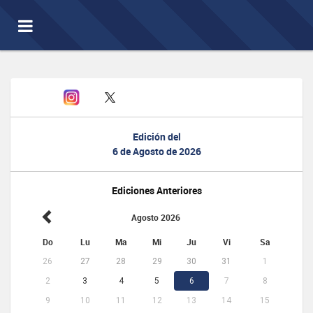
Toggle
navigation
Edición del
6 de Agosto de 2026
Ediciones Anteriores
Agosto 2026
Do
Lu
Ma
Mi
Ju
Vi
Sa
26
27
28
29
30
31
1
2
3
4
5
6
7
8
9
10
11
12
13
14
15