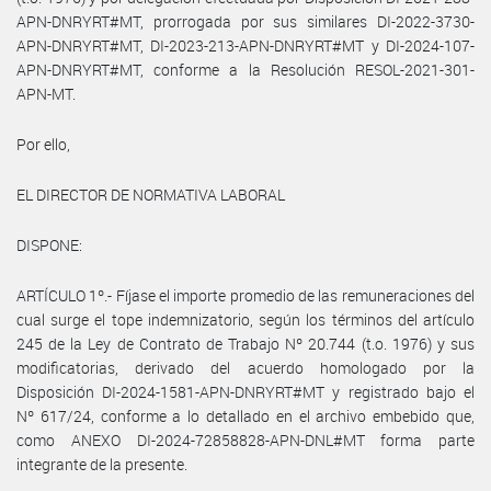
APN-DNRYRT#MT, prorrogada por sus similares DI-2022-3730-
APN-DNRYRT#MT, DI-2023-213-APN-DNRYRT#MT y DI-2024-107-
APN-DNRYRT#MT, conforme a la Resolución RESOL-2021-301-
APN-MT.
Por ello,
EL DIRECTOR DE NORMATIVA LABORAL
DISPONE:
ARTÍCULO 1º.- Fíjase el importe promedio de las remuneraciones del
cual surge el tope indemnizatorio, según los términos del artículo
245 de la Ley de Contrato de Trabajo Nº 20.744 (t.o. 1976) y sus
modificatorias, derivado del acuerdo homologado por la
Disposición DI-2024-1581-APN-DNRYRT#MT y registrado bajo el
Nº 617/24, conforme a lo detallado en el archivo embebido que,
como ANEXO DI-2024-72858828-APN-DNL#MT forma parte
integrante de la presente.