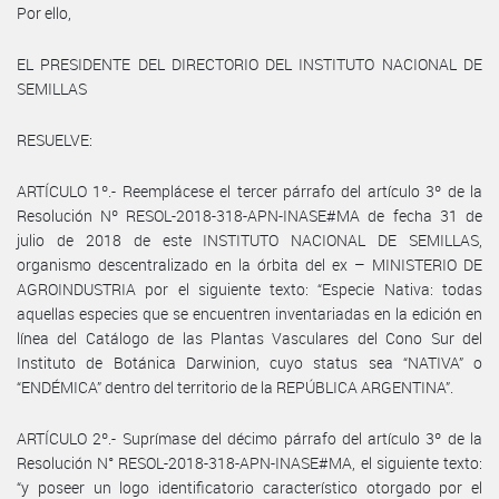
Por ello,
EL PRESIDENTE DEL DIRECTORIO DEL INSTITUTO NACIONAL DE
SEMILLAS
RESUELVE:
ARTÍCULO 1º.- Reemplácese el tercer párrafo del artículo 3º de la
Resolución Nº RESOL-2018-318-APN-INASE#MA de fecha 31 de
julio de 2018 de este INSTITUTO NACIONAL DE SEMILLAS,
organismo descentralizado en la órbita del ex – MINISTERIO DE
AGROINDUSTRIA por el siguiente texto: “Especie Nativa: todas
aquellas especies que se encuentren inventariadas en la edición en
línea del Catálogo de las Plantas Vasculares del Cono Sur del
Instituto de Botánica Darwinion, cuyo status sea “NATIVA” o
“ENDÉMICA” dentro del territorio de la REPÚBLICA ARGENTINA”.
ARTÍCULO 2º.- Suprímase del décimo párrafo del artículo 3º de la
Resolución N° RESOL-2018-318-APN-INASE#MA, el siguiente texto:
“y poseer un logo identificatorio característico otorgado por el