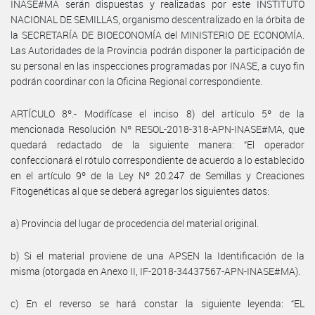
INASE#MA serán dispuestas y realizadas por este INSTITUTO
NACIONAL DE SEMILLAS, organismo descentralizado en la órbita de
la SECRETARÍA DE BIOECONOMÍA del MINISTERIO DE ECONOMÍA.
Las Autoridades de la Provincia podrán disponer la participación de
su personal en las inspecciones programadas por INASE, a cuyo fin
podrán coordinar con la Oficina Regional correspondiente.
ARTÍCULO 8º.- Modifícase el inciso 8) del artículo 5º de la
mencionada Resolución Nº RESOL-2018-318-APN-INASE#MA, que
quedará redactado de la siguiente manera: “El operador
confeccionará el rótulo correspondiente de acuerdo a lo establecido
en el artículo 9º de la Ley Nº 20.247 de Semillas y Creaciones
Fitogenéticas al que se deberá agregar los siguientes datos:
a) Provincia del lugar de procedencia del material original.
b) Si el material proviene de una APSEN la Identificación de la
misma (otorgada en Anexo II, IF-2018-34437567-APN-INASE#MA).
c) En el reverso se hará constar la siguiente leyenda: “EL