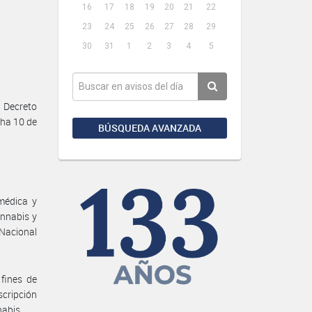
16
17
18
19
20
21
22
23
24
25
26
27
28
29
30
31
1
2
3
4
5
l Decreto
cha 10 de
BÚSQUEDA AVANZADA
médica y
annabis y
 Nacional
 fines de
scripción
nabis.