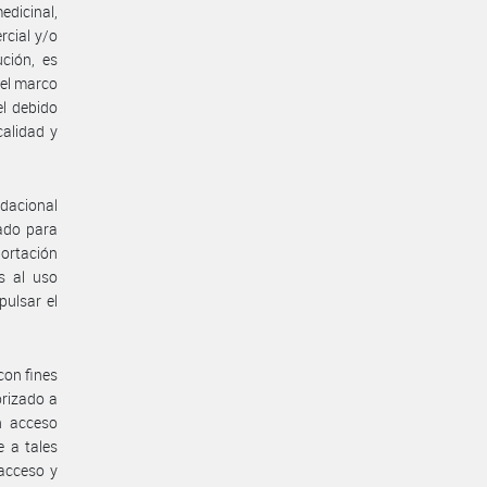
edicinal,
rcial y/o
ción, es
 el marco
el debido
calidad y
ndacional
zado para
portación
s al uso
pulsar el
con fines
orizado a
n acceso
e a tales
 acceso y