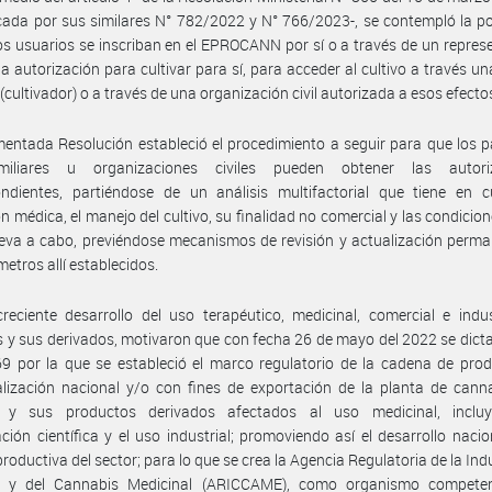
ada por sus similares N° 782/2022 y N° 766/2023-, se contempló la po
os usuarios se inscriban en el EPROCANN por sí o a través de un repres
la autorización para cultivar para sí, para acceder al cultivo a través un
(cultivador) o a través de una organización civil autorizada a esos efecto
mentada Resolución estableció el procedimiento a seguir para que los p
iliares u organizaciones civiles pueden obtener las autori
ondientes, partiéndose de un análisis multifactorial que tiene en c
ón médica, el manejo del cultivo, su finalidad no comercial y las condicion
leva a cabo, previéndose mecanismos de revisión y actualización perm
metros allí establecidos.
reciente desarrollo del uso terapéutico, medicinal, comercial e indus
 y sus derivados, motivaron que con fecha 26 de mayo del 2022 se dicta
9 por la que se estableció el marco regulatorio de la cadena de pro
lización nacional y/o con fines de exportación de la planta de cann
s y sus productos derivados afectados al uso medicinal, inclu
ación científica y el uso industrial; promoviendo así el desarrollo nacio
roductiva del sector; para lo que se crea la Agencia Regulatoria de la Indu
y del Cannabis Medicinal (ARICCAME), como organismo compete