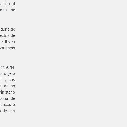
ación al
ional de
aduría de
fectos de
e lleven
Cannabis
944-APN-
or objeto
es y sus
al de las
inisterio
cional de
uticos o
o de una