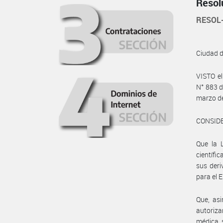
Resol
RESOL
Ciudad 
VISTO el
N° 883 d
marzo de
CONSID
Que la 
científi
sus deri
para el 
Que, asi
autoriza
médica, 