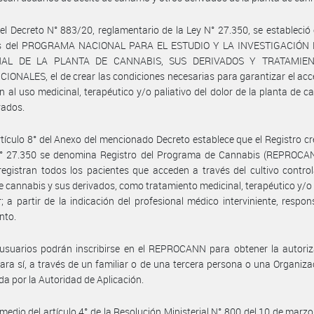
el Decreto N° 883/20, reglamentario de la Ley N° 27.350, se estableció 
os del PROGRAMA NACIONAL PARA EL ESTUDIO Y LA INVESTIGACIÓN
NAL DE LA PLANTA DE CANNABIS, SUS DERIVADOS Y TRATAMIE
ONALES, el de crear las condiciones necesarias para garantizar el acc
n al uso medicinal, terapéutico y/o paliativo del dolor de la planta de c
vados.
rtículo 8° del Anexo del mencionado Decreto establece que el Registro c
N° 27.350 se denomina Registro del Programa de Cannabis (REPROCAN
registran todos los pacientes que acceden a través del cultivo contro
e cannabis y sus derivados, como tratamiento medicinal, terapéutico y/o 
r; a partir de la indicación del profesional médico interviniente, respon
nto.
usuarios podrán inscribirse en el REPROCANN para obtener la autoriz
para sí, a través de un familiar o de una tercera persona o una Organizac
da por la Autoridad de Aplicación.
medio del artículo 4° de la Resolución Ministerial N° 800 del 10 de marz