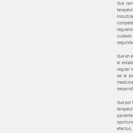
Que tant
terapéut
industr
competen
regulato
cuidado 
segurida
Que en e
al estab
regular 
de la p
medicina
desarrol
Que por 
terapéut
pacient
oportuno
efectos;