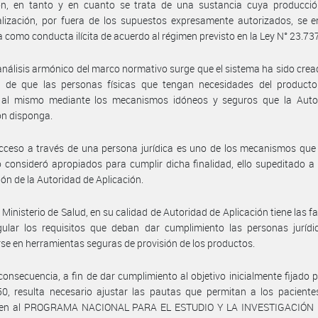
ión, en tanto y en cuanto se trata de una sustancia cuya producción
lización, por fuera de los supuestos expresamente autorizados, se e
da como conducta ilícita de acuerdo al régimen previsto en la Ley N° 23.73
análisis armónico del marco normativo surge que el sistema ha sido crea
ad de que las personas físicas que tengan necesidades del product
 al mismo mediante los mecanismos idóneos y seguros que la Auto
ón disponga.
cceso a través de una persona jurídica es uno de los mecanismos que
o consideró apropiados para cumplir dicha finalidad, ello supeditado a 
ón de la Autoridad de Aplicación.
 Ministerio de Salud, en su calidad de Autoridad de Aplicación tiene las f
gular los requisitos que deban dar cumplimiento las personas jurídi
rse en herramientas seguras de provisión de los productos.
consecuencia, a fin de dar cumplimiento al objetivo inicialmente fijado p
0, resulta necesario ajustar las pautas que permitan a los paciente
ren al PROGRAMA NACIONAL PARA EL ESTUDIO Y LA INVESTIGACIÓN