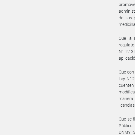
promove
administ
de sus p
medicina
Que la 
regulat
N° 27.3
aplicaci
Que con 
Ley N° 2
cuenten 
modifica
manera e
licencia
Que se f
Público
DNMYTS#M