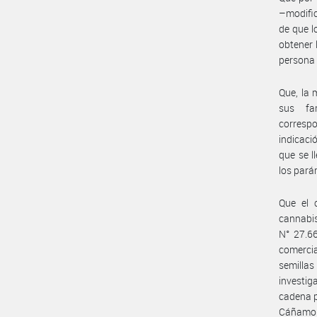
–modific
de que l
obtener 
persona 
Que, la 
sus fam
corresp
indicaci
que se l
los pará
Que el c
cannabis
N° 27.66
comercia
semilla
investig
cadena p
Cáñamo 