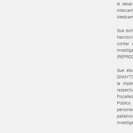
el desar
interca
Medicam
Que dich
Narcocri
contar 
investi
(REPROCA
Que ell
DNMYTS#M
la impl
respecti
Fiscalía
Público 
personas
paliati
investig