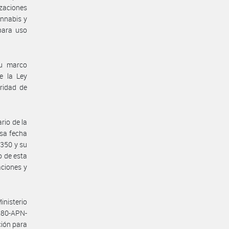
zaciones
annabis y
para uso
su marco
e la Ley
ridad de
rio de la
esa fecha
.350 y su
o de esta
aciones y
inisterio
280-APN-
ción para