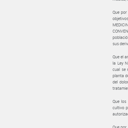
Que por 
objetiv
MEDICI
CONVENCI
població
sus deri
Que el a
la Ley 
cual se 
planta d
del dolo
tratamie
Que los 
cultivo 
autoriza
Que por 