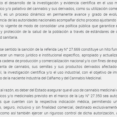
o el desarrollo de la investigación y evidencia científica en el uso m
ico y/o paliativo del cannabis y sus derivados, como su utilización come
ial, es un proceso dinámico en permanente avance y grado de evolu
cia de las autoridades nacionales acompañar dicho proceso ajustando
rio vigente de modo de consolidar una política pública que garantice 
y protección de la salud de la población a través de estándares de 
d sanitaria.
se sentido la sanción de la referida Ley N° 27.669 constituye un hito fu
lecer un marco jurídico e institucional específico, apropiado y actuali
la cadena de producción y comercialización nacional y/o con fines de ex
lanta de cannabis, sus semillas y sus productos derivados afectado
l, la investigación científica y/o el uso industrial, con el objetivo de im
lo de la naciente Industria del Cáñamo y del Cannabis Medicinal.
tal razón, es deber del Estado asegurar que el uso de cannabis medicinal 
icos y/o medicinales previsto en el marco de la Ley N° 27.350 sea aut
es que cuenten con la respectiva indicación médica, permitiendo u
, seguro, inclusivo y sin finalidad comercial, destinado exclusivament
 como así también ejercer un riguroso control de dicha autorización,