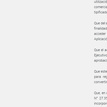
utilizac
comercia
tipifica
Que del 
finalid
acceder
Aplicaci
Que el a
Ejecutiv
aprobaci
Que este
para re
converti
Que, en 
N° 27.35
incorpo