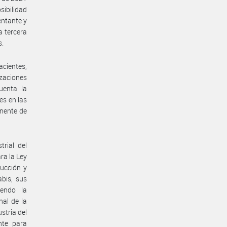
sibilidad
entante y
a tercera
s.
acientes,
zaciones
uenta la
es en las
anente de
trial del
ra la Ley
ducción y
abis, sus
yendo la
nal de la
stria del
nte para