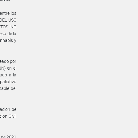
entre los
 DEL USO
NTOS NO
eso de la
annabis y
reado por
N) en el
lado a la
paliativo
sable del
ación de
ión Civil
o de 2021