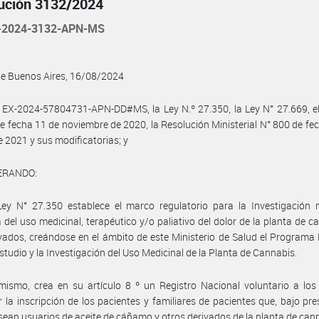
ución 3132/2024
-2024-3132-APN-MS
de Buenos Aires, 16/08/2024
 EX-2024-57804731-APN-DD#MS, la Ley N.º 27.350, la Ley N° 27.669, e
e fecha 11 de noviembre de 2020, la Resolución Ministerial N° 800 de fe
 2021 y sus modificatorias; y
ERANDO:
Ley N° 27.350 establece el marco regulatorio para la Investigación 
ca del uso medicinal, terapéutico y/o paliativo del dolor de la planta de c
vados, creándose en el ámbito de este Ministerio de Salud el Programa
Estudio y la Investigación del Uso Medicinal de la Planta de Cannabis.
mismo, crea en su artículo 8 º un Registro Nacional voluntario a los
r la inscripción de los pacientes y familiares de pacientes que, bajo pre
sean usuarios de aceite de cáñamo y otros derivados de la planta de can