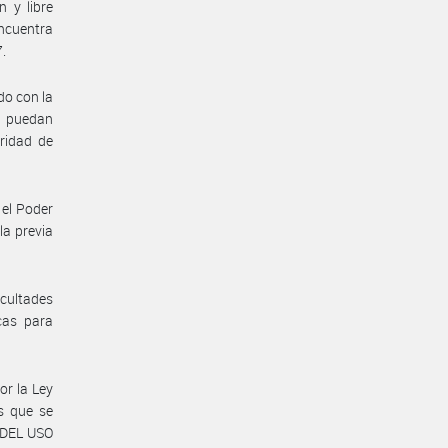
 y libre
ncuentra
7.
do con la
o puedan
ridad de
 el Poder
la previa
acultades
cas para
or la Ley
s que se
 DEL USO