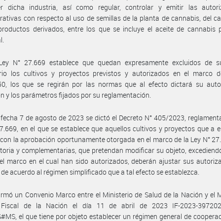
r dicha industria, así como regular, controlar y emitir las autori
rativas con respecto al uso de semillas de la planta de cannabis, del c
roductos derivados, entre los que se incluye el aceite de cannabis 
l.
Ley N° 27.669 establece que quedan expresamente excluidos de 
orio los cultivos y proyectos previstos y autorizados en el marco d
50, los que se regirán por las normas que al efecto dictará su auto
ón y los parámetros fijados por su reglamentación.
fecha 7 de agosto de 2023 se dictó el Decreto N° 405/2023, reglamenta
7.669, en el que se establece que aquellos cultivos y proyectos que a 
con la aprobación oportunamente otorgada en el marco de la Ley N° 27
toria y complementarias, que pretendan modificar su objeto, excediend
l marco en el cual han sido autorizados, deberán ajustar sus autoriz
s de acuerdo al régimen simplificado que a tal efecto se establezca.
irmó un Convenio Marco entre el Ministerio de Salud de la Nación y el M
 Fiscal de la Nación el día 11 de abril de 2023 IF-2023-39720
S, el que tiene por objeto establecer un régimen general de coopera