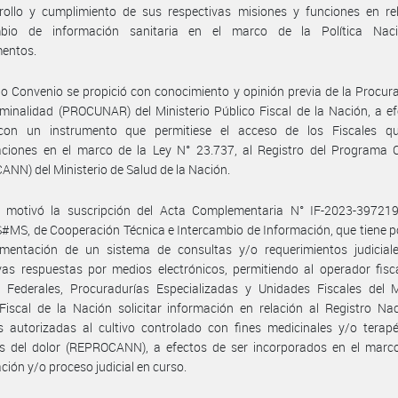
rollo y cumplimiento de sus respectivas misiones y funciones en rel
mbio de información sanitaria en el marco de la Política Nac
entos.
o Convenio se propició con conocimiento y opinión previa de la Procur
minalidad (PROCUNAR) del Ministerio Público Fiscal de la Nación, a e
con un instrumento que permitiese el acceso de los Fiscales qu
gaciones en el marco de la Ley N° 23.737, al Registro del Programa 
NN) del Ministerio de Salud de la Nación.
o motivó la suscripción del Acta Complementaria N° IF-2023-39721
S, de Cooperación Técnica e Intercambio de Información, que tiene p
ementación de un sistema de consultas y/o requerimientos judicial
vas respuestas por medios electrónicos, permitiendo al operador fisc
s Federales, Procuradurías Especializadas y Unidades Fiscales del M
Fiscal de la Nación solicitar información en relación al Registro Na
 autorizadas al cultivo controlado con fines medicinales y/o terapé
vos del dolor (REPROCANN), a efectos de ser incorporados en el marc
ación y/o proceso judicial en curso.